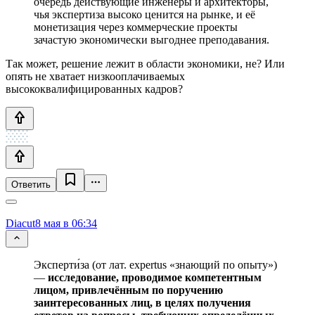
очередь действующие инженеры и архитекторы,
чья экспертиза высоко ценится на рынке, и её
монетизация через коммерческие проекты
зачастую экономически выгоднее преподавания.
Так может, решение лежит в области экономики, не? Или
опять не хватает низкооплачиваемых
высококвалифицированных кадров?
Ответить
Diacut
8 мая в 06:34
Эксперти́за (от лат. expertus «знающий по опыту»)
—
исследование, проводимое компетентным
лицом, привлечённым по поручению
заинтересованных лиц, в целях получения