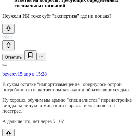
ответов на вопросы, требующих определённых
специальных познаний
.
Неужели ИИ тоже суёт "экспертиза" где ни попадя?
Ответить
bzverev
15 апр в 15:28
В сухом остатке "импортозамещение" обернулось острой
потребностью в экстренном затыкании образовавшихся дыр.
Ну хорошо, обучим мы армию "специалистов" перенастройке
винды на линукс и миграции с оракла и мс-сиквел на
постгрес.
А дальше что, лет через 5-10?