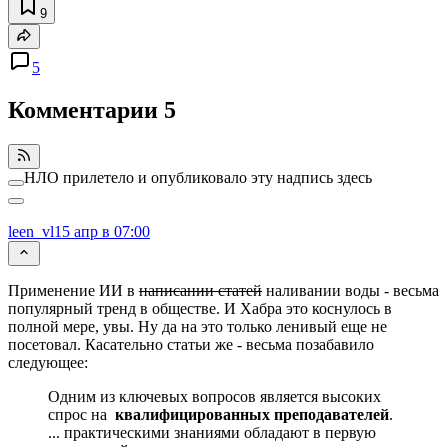
9
5
Комментарии
5
НЛО прилетело и опубликовало эту надпись здесь
leen_vl
15 апр в 07:00
Применение ИИ в
написании статей
наливании воды - весьма
популярный тренд в обществе. И Хабра это коснулось в
полной мере, увы. Ну да на это только ленивый еще не
посетовал. Касательно статьи же - весьма позабавило
следующее:
Одним из ключевых вопросов является высоких
спрос на
квалифицированных преподавателей
.
... практическими знаниями обладают в первую