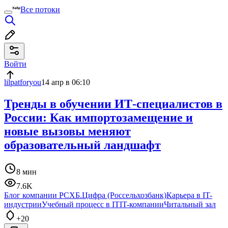
Все потоки
Войти
lilpatforyou
14 апр в 06:10
Тренды в обучении ИТ-специалистов в
России: Как импортозамещение и
новые вызовы меняют
образовательный ландшафт
8 мин
7.6K
Блог компании РСХБ.Цифра (Россельхозбанк)
Карьера в IT-
индустрии
Учебный процесс в IT
IT-компании
Читальный зал
+20