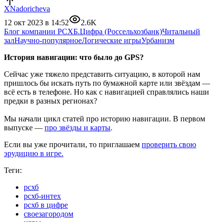
XNadoricheva
12 окт 2023 в 14:52
2.6K
Блог компании РСХБ.Цифра (Россельхозбанк)
Читальный
зал
Научно-популярное
Логические игры
Урбанизм
История навигации: что было до GPS?
Сейчас уже тяжело представить ситуацию, в которой нам
пришлось бы искать путь по бумажной карте или звёздам —
всё есть в телефоне. Но как с навигацией справлялись наши
предки в разных регионах?
Мы начали цикл статей про историю навигации. В первом
выпуске —
про звёзды и карты
.
Если вы уже прочитали, то приглашаем
проверить свою
эрудицию в игре.
Теги:
рсхб
рсхб-интех
рсхб в цифре
своезагородом