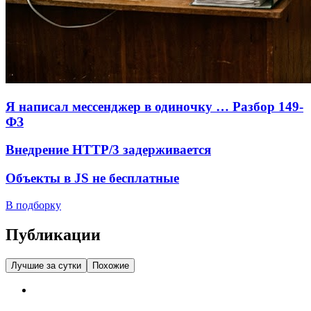
Я написал мессенджер в одиночку … Разбор 149-
ФЗ
Внедрение HTTP/3 задерживается
Объекты в JS не бесплатные
В подборку
Публикации
Лучшие за сутки
Похожие