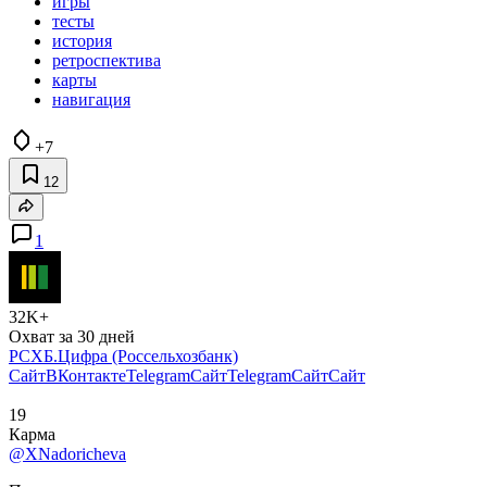
игры
тесты
история
ретроспектива
карты
навигация
+7
12
1
32K+
Охват за 30 дней
РСХБ.Цифра (Россельхозбанк)
Сайт
ВКонтакте
Telegram
Сайт
Telegram
Сайт
Сайт
19
Карма
@XNadoricheva