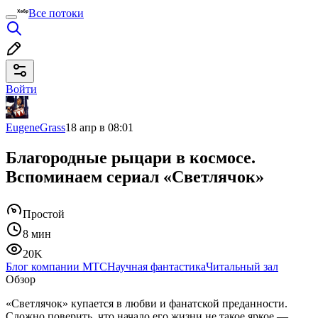
Все потоки
Войти
EugeneGrass
18 апр в 08:01
Благородные рыцари в космосе.
Вспоминаем сериал «Светлячок»
Простой
8 мин
20K
Блог компании МТС
Научная фантастика
Читальный зал
Обзор
«Светлячок» купается в любви и фанатской преданности.
Сложно поверить, что начало его жизни не такое яркое —