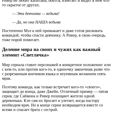
Ривер не любит капитана, боится, избегает и видит в нем что-
то скрытое от других.
— Эта девчонка — ведьма!
— Да, но она НАША ведьма
Постепенно Мэл к ней привыкает и даже готов рисковать
командой, чтобы спасти девчонку. А Ривер, в свою очередь,
тоже порой помогает.
Деление мира на своих и чужих как важный
элемент «Светлячка»
Мир сериала ставит персонажей в конкретное положение: или
с кем-то, или против кого-то, в одиночку закончишь разве что
с разрезанным кончиком языка и неуемным желанием сеять
мрак.
Поэтому команда, как только встречает кого-то «своего»,
защищает до конца, даже Джейн. Отличный пример — пятая
серия, где Саймона и Ривер похищают жители одной
деревеньки. Кэп сам их бросает и улетает, когда пастору
необходим врач. Но в конце серии возвращается вместе со
всеми и спасает брата с сестрой.