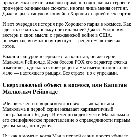
практически все показывали примерно одинаковых героев и
примерно одинаковые сюжеты, иногда лишь меняя сеттинг.
Даже игры затянуло в конвейер Хороших парней всех сортов.
И вот очередная история про Хорошего парня в космосе. Как
сделать ее хоть капельку оригинальнее? Джосс Уидон взял
вестерн и свои мысли о гражданской войне в США,
перемешал, возможно встряхнул — рецепт «Светлячка»
готов.
Важной фигурой в сериале стал капитан, он же герой —
Малкольм Рейнолдс. Из-за боссов FOX его характер слегка
изменился, однако в основе рецепта мы имеем ни много ни
мало — настоящего рыцаря. Без страха, но с упреками.
Сверхтяжелый объект в космосе, или Капитан
Малкольм Рейнолдс
«Человек чести в воровском логове» — так капитана
Малкольма в первой серии называет харизматичный
контрабандист Бэджер. И именно кодекс чести Малкольма и
его специфическое представление о справедливости первым
делом западают в душу.
Ну, как в момент, когда Мэл в первой серии просто убивает