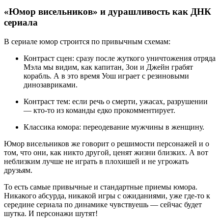
«Юмор висельников» и дурашливость как ДНК
сериала
В сериале юмор строится по привычным схемам:
Контраст сцен: сразу после жуткого уничтожения отряда
Мэла мы видим, как капитан, Зои и Джейн грабят
корабль. А в это время Уош играет с резиновыми
динозавриками.
Контраст тем: если речь о смерти, ужасах, разрушении
— кто-то из команды едко прокомментирует.
Классика юмора: переодевание мужчины в женщину.
Юмор висельников же говорит о решимости персонажей и о
том, что они, как никто другой, ценят жизни близких. А вот
неблизким лучше не играть в плохишей и не угрожать
друзьям.
То есть самые привычные и стандартные приемы юмора.
Никакого абсурда, никакой игры с ожиданиями, уже где-то к
середине сериала по динамике чувствуешь — сейчас будет
шутка. И персонажи шутят!