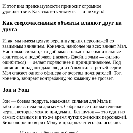
И этот вид предсказуемости приносит огромное
удовольствие. Как захотеть чихнуть — и чихнуть!
Как сверхмассивные объекты влияют друг на
друга
Итак, мы имеем целую вереницу ярких персонажей со
взаимным влиянием. Конечно, наиболее на всех влияет Мэл.
Настолько сильно, что добряков толкает на сомнительные
авантюры, а недобряков (назвать Джейна злым — сильно
ошибиться) — делает порядочнее и принципиальнее. Под
влияние попадают даже люди из Альянса: в третьей серии
Мэл спасает одного офицера от жертвы пожирателей. Тот,
конечно, забирает контрабанду, но команду не трогает.
Зои и Уош
Зои — боевая подруга, надежная, сильная для Мэла и
заботливая, нежная для мужа. Собрала все положительные
черты, которые можно придумать. Без шуток — это один из
самых сильных и в то же время чутких женских персонажей.
Безоговорочно верит Мэлу и продолжает его философию.
— Можно я заберу вашу долю?