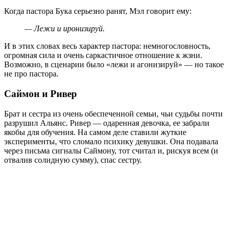
Когда пастора Бука серьезно ранят, Мэл говорит ему:
— Лежи и иронизируй.
И в этих словах весь характер пастора: немногословность,
огромная сила и очень саркастичное отношение к жзни.
Возможно, в сценарии было «лежи и агонизируй» — но такое
не про пастора.
Саймон и Ривер
Брат и сестра из очень обеспеченной семьи, чьи судьбы почти
разрушил Альянс. Ривер — одаренная девочка, ее забрали
якобы для обучения. На самом деле ставили жуткие
эксперименты, что сломало психику девушки. Она подавала
через письма сигналы Саймону, тот считал и, рискуя всем (и
отвалив солидную сумму), спас сестру.