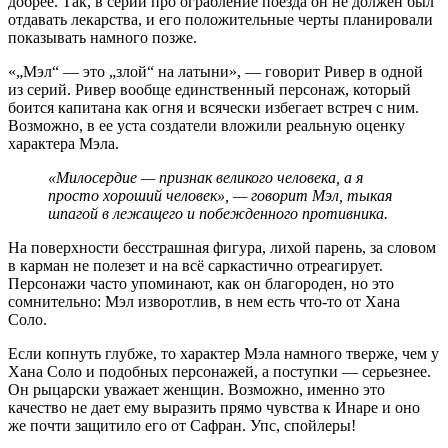
добрее. Так, в серии про ограбление поезда он не должен был
отдавать лекарства, и его положительные черты планировали
показывать намного позже.
«„Мэл“ — это „злой“ на латыни», — говорит Ривер в одной
из серий. Ривер вообще единственный персонаж, который
боится капитана как огня и всячески избегает встреч с ним.
Возможно, в ее уста создатели вложили реальную оценку
характера Мэла.
«Милосердие — признак великого человека, а я
просто хороший человек», — говорит Мэл, тыкая
шпагой в лежащего и побежденного противника.
На поверхности бесстрашная фигура, лихой парень, за словом
в карман не полезет и на всё саркастично отреагирует.
Персонажи часто упоминают, как он благороден, но это
сомнительно: Мэл изворотлив, в нем есть что-то от Хана
Соло.
Если копнуть глубже, то характер Мэла намного тверже, чем у
Хана Соло и подобных персонажей, а поступки — серьезнее.
Он рыцарски уважает женщин. Возможно, именно это
качество не дает ему выразить прямо чувства к Инаре и оно
же почти защитило его от Сафран. Упс, спойлеры!