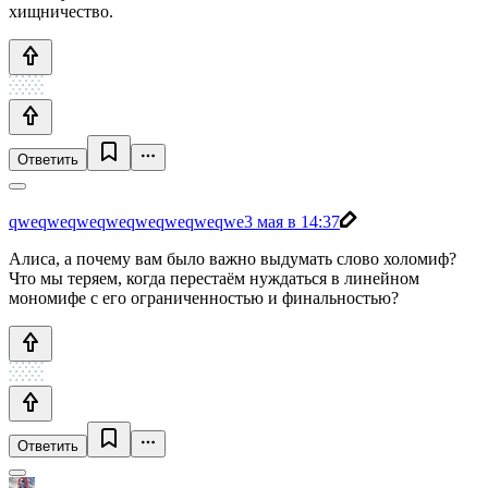
хищничество.
Ответить
qweqweqweqweqweqweqweqwe
3 мая в 14:37
Алиса, а почему вам было важно выдумать слово холомиф?
Что мы теряем, когда перестаём нуждаться в линейном
мономифе с его ограниченностью и финальностью?
Ответить