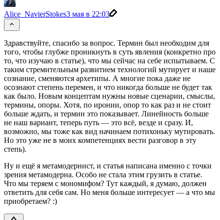
Alice_NavierStokes
3 мая в 22:03
Здравствуйте, спасибо за вопрос. Термин был необходим для
того, чтобы глубже проникнуть в суть явления (конкретно про
то, что изучаю в статье), что мы сейчас на себе испытываем. С
таким стремительным развитием технологий мутирует и наше
сознание, сменяются архетипы. А многие пока даже не
осознают степень перемен, и что никогда больше не будет так
как было. Новым концептам нужны новые сценарии, смыслы,
термины, опоры. Хотя, по иронии, опор то как раз и не стоит
больше ждать, и термин это показывает. Линейность больше
не наш вариант, теперь путь — это всë, везде и сразу. И,
возможно, мы тоже как вид начинаем потихоньку мутировать.
Но это уже не в моих компетенциях вести разговор в эту
степь).
Ну и ещё я метамодернист, и статья написана именно с точки
зрения метамодерна. Особо не стала этим грузить в статье.
Что мы теряем с мономифом? Тут каждый, я думаю, должен
ответить для себя сам. Но меня больше интересует — а что мы
приобретаем? :)