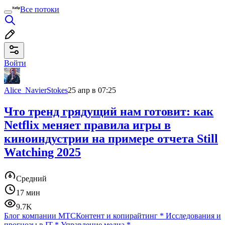
Все потоки
Войти
Alice_NavierStokes
25 апр в 07:25
Что тренд грядущий нам готовит: как
Netflix меняет правила игры в
киноиндустрии на примере отчета Still
Watching 2025
Средний
17 мин
9.7K
Блог компании МТС
Контент и копирайтинг
*
Исследования и
прогнозы в IT
*
Управление медиа
*