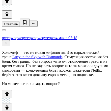
Ответить
qweqweqweqweqweqweqweqwe
4 мая в 03:18
Холомиф — это не новая мифология. Это наркотический
транс
Lucy in the Sky with Diamonds
. Симуляция состояния без
боли, без границ, без вопроса «кто я», отключение тревоги на
время сеанса. Но не задавать вопрос «кто я» можно и другими
способами — конкуренция будет жоской, даже если Netflix
берёт за это всего дюжину евро в месяц, по подписке.
Но может все таки задать вопрос?