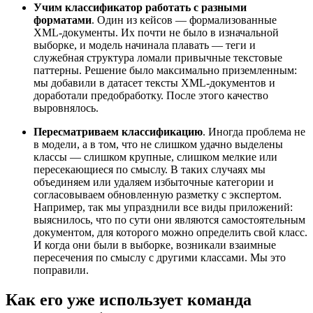
Учим классификатор работать с разными
форматами
. Один из кейсов — формализованные
XML-документы. Их почти не было в изначальной
выборке, и модель начинала плавать — теги и
служебная структура ломали привычные текстовые
паттерны. Решение было максимально приземленным:
мы добавили в датасет тексты XML-документов и
доработали предобработку. После этого качество
выровнялось.
Пересматриваем классификацию
. Иногда проблема не
в модели, а в том, что не слишком удачно выделены
классы — слишком крупные, слишком мелкие или
пересекающиеся по смыслу. В таких случаях мы
объединяем или удаляем избыточные категории и
согласовываем обновленную разметку с экспертом.
Например, так мы упразднили все виды приложений:
выяснилось, что по сути они являются самостоятельным
документом, для которого можно определить свой класс.
И когда они были в выборке, возникали взаимные
пересечения по смыслу с другими классами. Мы это
поправили.
Как его уже использует команда