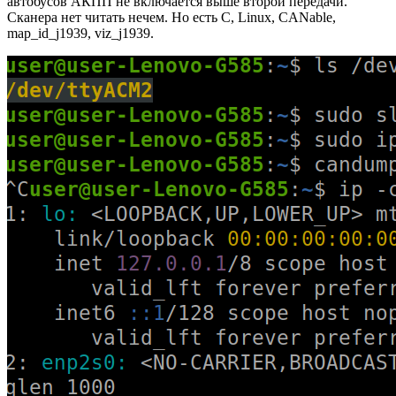
автобусов АКПП не включается выше второй передачи.
Сканера нет читать нечем. Но есть C, Linux, CANable,
map_id_j1939, viz_j1939.