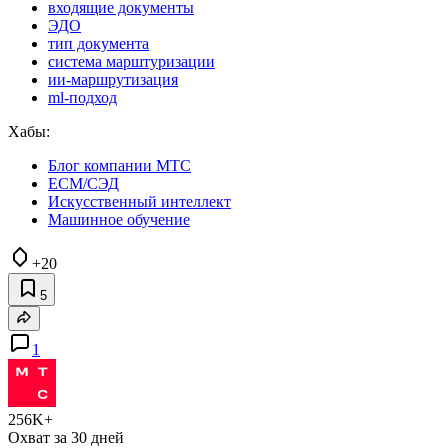
входящие документы
ЭДО
тип документа
система марштуризации
ии-маршрутизация
ml-подход
Хабы:
Блог компании МТС
ECM/СЭД
Искусственный интеллект
Машинное обучение
+20
5
1
256K+
Охват за 30 дней