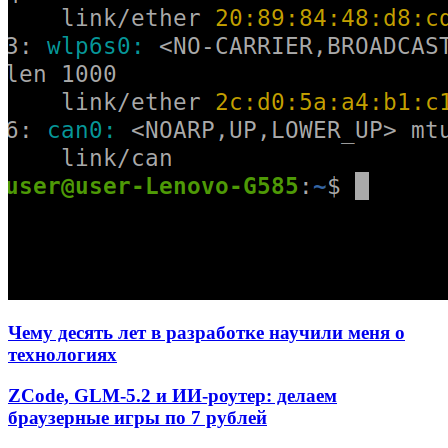
Чему десять лет в разработке научили меня о
технологиях
ZCode, GLM-5.2 и ИИ-роутер: делаем
браузерные игры по 7 рублей