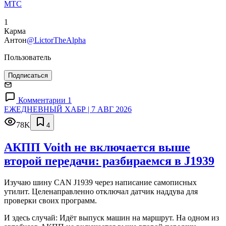
МТС
1
Карма
Антон
@LictorTheAlpha
Пользователь
Подписаться
Комментарии 1
ЕЖЕДНЕВНЫЙ ХАБР | 7 АВГ 2026
78K
4
АКПП Voith не включается выше
второй передачи: разбираемся в J1939
Изучаю шину CAN J1939 через написание самописных
утилит. Целенаправленно отключал датчик наддува для
проверки своих программ.
И здесь случай: Идёт выпуск машин на маршрут. На одном из