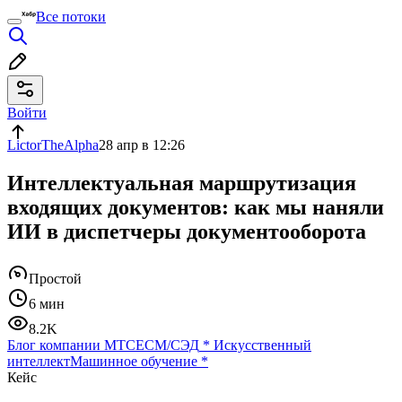
Все потоки
Войти
LictorTheAlpha
28 апр в 12:26
Интеллектуальная маршрутизация
входящих документов: как мы наняли
ИИ в диспетчеры документооборота
Простой
6 мин
8.2K
Блог компании МТС
ECM/СЭД
*
Искусственный
интеллект
Машинное обучение
*
Кейс