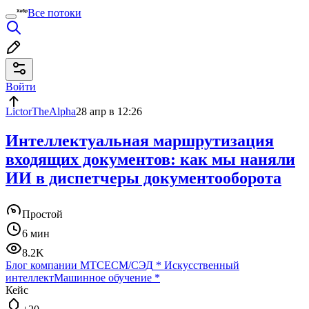
Все потоки
Войти
LictorTheAlpha
28 апр в 12:26
Интеллектуальная маршрутизация
входящих документов: как мы наняли
ИИ в диспетчеры документооборота
Простой
6 мин
8.2K
Блог компании МТС
ECM/СЭД
*
Искусственный
интеллект
Машинное обучение
*
Кейс