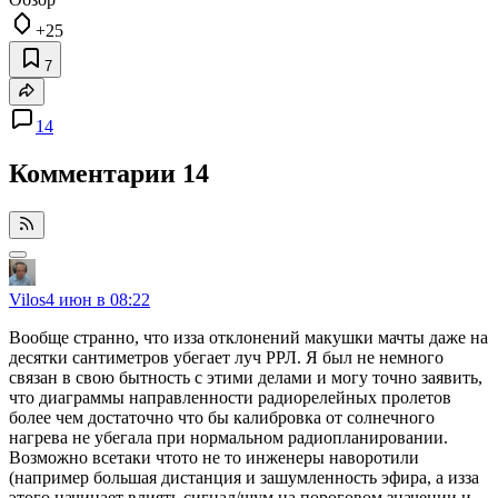
+25
7
14
Комментарии
14
Vilos
4 июн в 08:22
Вообще странно, что изза отклонений макушки мачты даже на
десятки сантиметров убегает луч РРЛ. Я был не немного
связан в свою бытность с этими делами и могу точно заявить,
что диаграммы направленности радиорелейных пролетов
более чем достаточно что бы калибровка от солнечного
нагрева не убегала при нормальном радиопланировании.
Возможно всетаки чтото не то инженеры наворотили
(например большая дистанция и зашумленность эфира, а изза
этого начинает влиять сигнал/шум на пороговом значении и