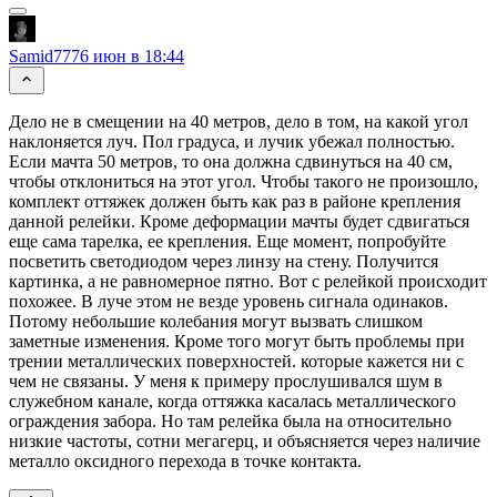
Samid777
6 июн в 18:44
Дело не в смещении на 40 метров, дело в том, на какой угол
наклоняется луч. Пол градуса, и лучик убежал полностью.
Если мачта 50 метров, то она должна сдвинуться на 40 см,
чтобы отклониться на этот угол. Чтобы такого не произошло,
комплект оттяжек должен быть как раз в районе крепления
данной релейки. Кроме деформации мачты будет сдвигаться
еще сама тарелка, ее крепления. Еще момент, попробуйте
посветить светодиодом через линзу на стену. Получится
картинка, а не равномерное пятно. Вот с релейкой происходит
похожее. В луче этом не везде уровень сигнала одинаков.
Потому небольшие колебания могут вызвать слишком
заметные изменения. Кроме того могут быть проблемы при
трении металлических поверхностей. которые кажется ни с
чем не связаны. У меня к примеру прослушивался шум в
служебном канале, когда оттяжка касалась металлического
ограждения забора. Но там релейка была на относительно
низкие частоты, сотни мегагерц, и объясняется через наличие
металло оксидного перехода в точке контакта.