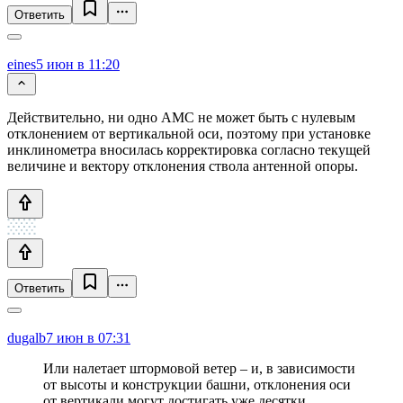
Ответить
eines
5 июн в 11:20
Действительно, ни одно АМС не может быть с нулевым
отклонением от вертикальной оси, поэтому при установке
инклинометра вносилась корректировка согласно текущей
величине и вектору отклонения ствола антенной опоры.
Ответить
dugalb
7 июн в 07:31
Или налетает штормовой ветер – и, в зависимости
от высоты и конструкции башни, отклонения оси
от вертикали могут достигать уже десятки