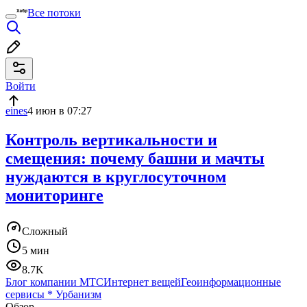
Все потоки
Войти
eines
4 июн в 07:27
Контроль вертикальности и
смещения: почему башни и мачты
нуждаются в круглосуточном
мониторинге
Сложный
5 мин
8.7K
Блог компании МТС
Интернет вещей
Геоинформационные
сервисы
*
Урбанизм
Обзор