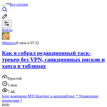
Все потоки
Войти
Mimizavr
8 июн в 07:32
Как я собрал редакционный таск-
трекер без VPN, санкционных рисков и
хаоса в таблицах
Простой
5 мин
7.4K
Блог компании МТС
Контент и копирайтинг
*
Управление
проектами
*
Кейс