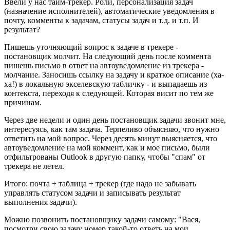
Ввели у нас тайм-трекер. Роли, персонализация задач
(назначение исполнителей), автоматические уведомления в
почту, комменты к задачам, статусы задач и т.д. и т.п. И
результат?
Пишешь уточняющий вопрос к задаче в трекере -
постановщик молчит. На следующий день после коммента
пишешь письмо в ответ на автоуведомление из трекера -
молчание. Заносишь ссылку на задачу и краткое описание (ха-
ха!) в локальную экселевскую табличку - и выпадаешь из
контекста, переходя к следующей. Которая висит по тем же
причинам.
Через две недели и один день постановщик задачи звонит мне,
интересуясь, как там задача. Терпеливо объясняю, что нужно
ответить на мой вопрос. Через десять минут выясняется, что
автоуведомление на мой коммент, как и мое письмо, были
отфильтрованы Outlook в другую папку, чтобы "спам" от
трекера не летел.
Итого: почта + таблица + трекер (где надо не забывать
управлять статусом задачи и записывать результат
выполнения задачи).
Можно позвонить постановщику задачи самому: "Вася,
посмотри свою задачу номер такой-то ответь на мои