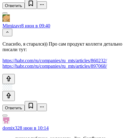
Ответить
Mimizavr
8 июн в 09:40
Спасибо, я старался)) Про сам продукт коллеги детально
писали тут:
https://habr.com/ru/companies/ru_mts/articles/860232/
https://habr.com/ru/companies/ru_mts/articles/897068/
Ответить
domix32
8 июн в 10:14