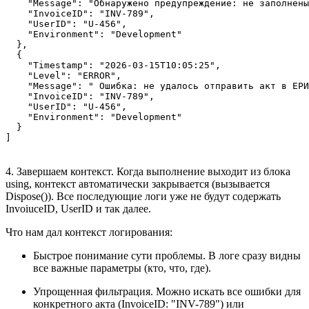
    "Message": "Обнаружено предупреждение: не заполнены
    "InvoiceID": "INV-789",

    "UserID": "U-456",

    "Environment": "Development"

  },

  {

    "Timestamp": "2026-03-15T10:05:25",

    "Level": "ERROR",

    "Message": " Ошибка: не удалось отправить акт в ЕРИ
    "InvoiceID": "INV-789",

    "UserID": "U-456",

    "Environment": "Development"

  }

4. Завершаем контекст. Когда выполнение выходит из блока
using, контекст автоматически закрывается (вызывается
Dispose()). Все последующие логи уже не будут содержать
InvoiuceID, UserID и так далее.
Что нам дал контекст логирования:
Быстрое понимание сути проблемы. В логе сразу видны
все важные параметры (кто, что, где).
Упрощенная фильтрация. Можно искать все ошибки для
конкретного акта (InvoiceID: "INV-789") или