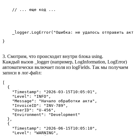
    // ... еще код ...

    _logger.LogError("Ошибка: не удалось отправить акт 
}
3. Смотрим, что происходит внутри блока using.
Каждый вызов _logger (например, LogInformation, LogError)
автоматически включает поля из logFields. Так мы получаем
записи в лог-файл:
[

  {

    "Timestamp": "2026-03-15T10:05:01",

    "Level": "INFO",

    "Message": "Начало обработки акта",

    "InvoiceID": "INV-789",

    "UserID": "U-456",

    "Environment": "Development"

  },

  {

    "Timestamp": "2026-06-15T10:05:10",

    "Level": "WARNING",
