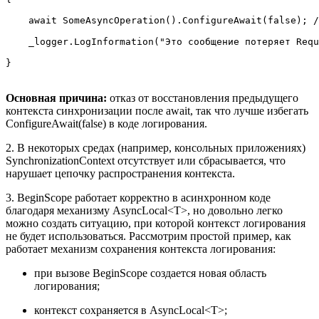
    await SomeAsyncOperation().ConfigureAwait(false); /
    _logger.LogInformation("Это сообщение потеряет Requ
}
Основная причина:
отказ от восстановления предыдущего
контекста синхронизации после await, так что лучше избегать
ConfigureAwait(false)
в коде логирования.
2. В некоторых средах (например, консольных приложениях)
SynchronizationContext отсутствует или сбрасывается, что
нарушает цепочку распространения контекста.
3. BeginScope работает корректно в асинхронном коде
благодаря механизму AsyncLocal<T>, но довольно легко
можно создать ситуацию, при которой контекст логирования
не будет использоваться. Рассмотрим простой пример, как
работает механизм сохранения контекста логирования:
при вызове BeginScope создается новая область
логирования;
контекст сохраняется в AsyncLocal<T>;