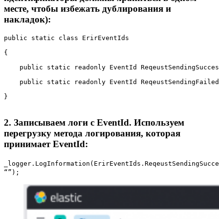
месте, чтобы избежать дублирования и
накладок):
public static class ErirEventIds

{

    public static readonly EventId ReqeustSendingSucces
    public static readonly EventId ReqeustSendingFailed
}
2. Записываем логи с EventId. Используем
перегрузку метода логирования, которая
принимает EventId:
_logger.LogInformation(ErirEventIds.ReqeustSendingSucce
“”);