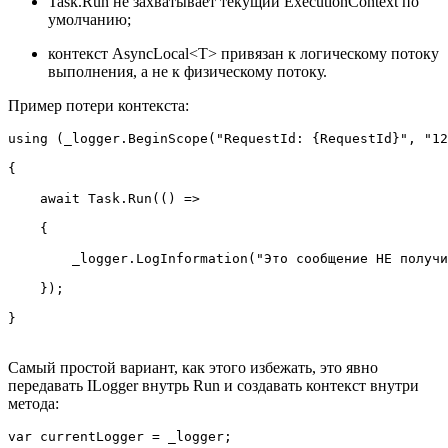
Task.Run не захватывает текущий ExecutionContext по
умолчанию;
контекст AsyncLocal<T> привязан к логическому потоку
выполнения, а не к физическому потоку.
Пример потери контекста:
using (_logger.BeginScope("RequestId: {RequestId}", "12
{

    await Task.Run(() =>

    {

        _logger.LogInformation("Это сообщение НЕ получи
    });

}
Самый простой вариант, как этого избежать, это явно
передавать ILogger внутрь Run и создавать контекст внутри
метода:
var currentLogger = _logger;
