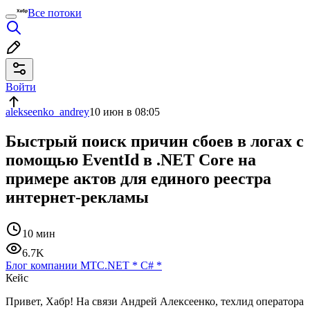
Все потоки
Войти
alekseenko_andrey
10 июн в 08:05
Быстрый поиск причин сбоев в логах с
помощью EventId в .NET Core на
примере актов для единого реестра
интернет-рекламы
10 мин
6.7K
Блог компании МТС
.NET
*
C#
*
Кейс
Привет, Хабр! На связи Андрей Алексеенко, техлид оператора