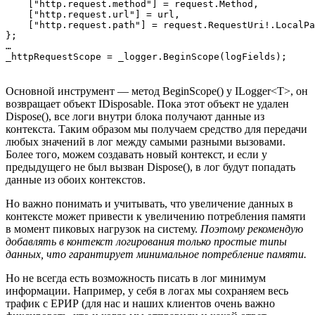
    ["http.request.method"] = request.Method,

    ["http.request.url"] = url,

    ["http.request.path"] = request.RequestUri!.LocalPa
};

…

_httpRequestScope = _logger.BeginScope(logFields);
Основной инструмент — метод BeginScope() у ILogger<T>, он
возвращает объект IDisposable. Пока этот объект не удален
Dispose(), все логи внутри блока получают данные из
контекста. Таким образом мы получаем средство для передачи
любых значений в лог между самыми разными вызовами.
Более того, можем создавать новый контекст, и если у
предыдущего не был вызван Dispose(), в лог будут попадать
данные из обоих контекстов.
Но важно понимать и учитывать, что увеличение данных в
контексте может привести к увеличению потребления памяти
в момент пиковых нагрузок на систему.
Поэтому рекомендую
добавлять в контекст логирования только простые типы
данных, что гарантирует минимальное потребление памяти.
Но не всегда есть возможность писать в лог минимум
информации. Например, у себя в логах мы сохраняем весь
трафик с ЕРИР (для нас и наших клиентов очень важно