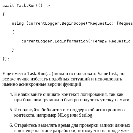
await Task.Run(() =>

{

    using (currentLogger.BeginScope("RequestId: {Reques
    {

        currentLogger.LogInformation("Теперь RequestId 
    }

});
Еще вместо Task.Run(…) можно использовать ValueTask, но
все же лучше избегать подобных ситуаций и использовать
именно асинхронные версии функций.
Не забывайте очищать контекст логирования, так как
при большом rps можно быстро получить утечку памяти.
Используйте библиотеки с поддержкой асинхронного
контекста, например NLog или Serilog.
Старайтесь выделять время для проверки записи данных
в лог еще на этапе разработки, потому что на проде уже