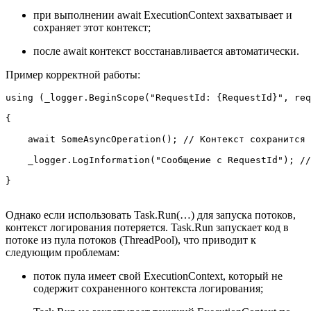
при выполнении await ExecutionContext захватывает и
сохраняет этот контекст;
после await контекст восстанавливается автоматически.
Пример корректной работы:
using (_logger.BeginScope("RequestId: {RequestId}", req
{

    await SomeAsyncOperation(); // Контекст сохранится

    _logger.LogInformation("Сообщение с RequestId"); //
}
Однако если использовать Task.Run(…) для запуска потоков,
контекст логирования потеряется. Task.Run запускает код в
потоке из пула потоков (ThreadPool), что приводит к
следующим проблемам:
поток пула имеет свой ExecutionContext, который не
содержит сохраненного контекста логирования;