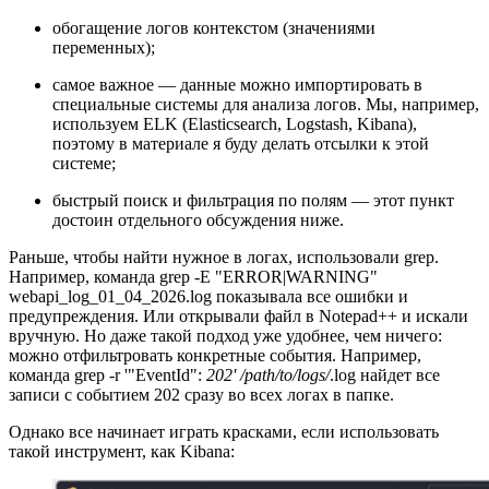
обогащение логов контекстом (значениями
переменных);
самое важное — данные можно импортировать в
специальные системы для анализа логов. Мы, например,
используем ELK (Elasticsearch, Logstash, Kibana),
поэтому в материале я буду делать отсылки к этой
системе;
быстрый поиск и фильтрация по полям — этот пункт
достоин отдельного обсуждения ниже.
Раньше, чтобы найти нужное в логах, использовали grep.
Например, команда grep -E "ERROR|WARNING"
webapi_log_01_04_2026.log показывала все ошибки и
предупреждения. Или открывали файл в Notepad++ и искали
вручную. Но даже такой подход уже удобнее, чем ничего:
можно отфильтровать конкретные события. Например,
команда grep -r '"EventId":
202' /path/to/logs/
.log найдет все
записи с событием 202 сразу во всех логах в папке.
Однако все начинает играть красками, если использовать
такой инструмент, как Kibana: