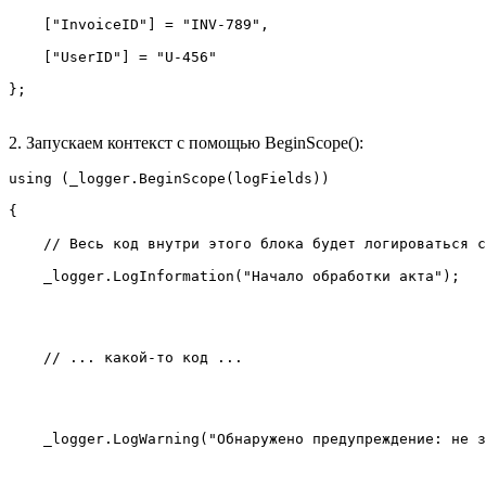
    ["InvoiceID"] = "INV-789",

    ["UserID"] = "U-456"

};
2. Запускаем контекст с помощью BeginScope():
using (_logger.BeginScope(logFields))

{

    // Весь код внутри этого блока будет логироваться с
    _logger.LogInformation("Начало обработки акта");

    // ... какой‑то код ...

    _logger.LogWarning("Обнаружено предупреждение: не з