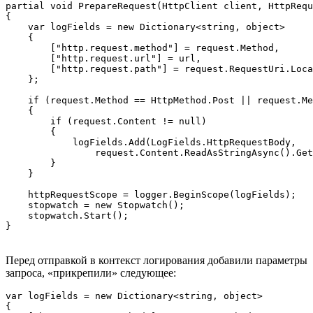
partial void PrepareRequest(HttpClient client, HttpRequ
{

    var logFields = new Dictionary<string, object>

    {

        ["http.request.method"] = request.Method,

        ["http.request.url"] = url,

        ["http.request.path"] = request.RequestUri.Loca
    };

    if (request.Method == HttpMethod.Post || request.Me
    {

        if (request.Content != null)

        {

            logFields.Add(LogFields.HttpRequestBody,

                request.Content.ReadAsStringAsync().Get
        }

    }

    httpRequestScope = logger.BeginScope(logFields);

    stopwatch = new Stopwatch();

    stopwatch.Start();

}
Перед отправкой в контекст логирования добавили параметры
запроса, «прикрепили» следующее:
var logFields = new Dictionary<string, object>

{
