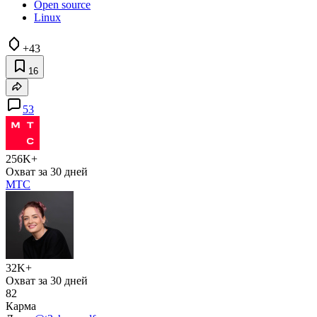
Open source
Linux
+43
16
53
256K+
Охват за 30 дней
МТС
32K+
Охват за 30 дней
82
Карма