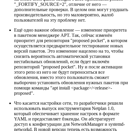
"_FORTIFY_SOURCE=2", отличие от него —
дополнительные проверки. В целом они могут ухудшать
производительность, но это маловероятно, жалоб
пользователей на эту проблему нет.
Ещё одно важное обновление — изменение приоритета
в пакетном менеджере APT. Так, сейчас изменён
приоритет для репозитория "proposed pocket", в котором
осуществляется предварительное тестирование новых
версий пакетов. Это изменение нацелено на то, чтобы
снизить вероятность автоматической установки
нестабильных обновлений, если будет включён
репозиторий "proposed pocket". Ну и после активации
этого репо из него не будут переноситься все
обновления, вместо этого пользователь сможет
выборочно установить обновления нужных пакетов при
помощи команды "apt install <package>/<release>-
proposed".
Что касается настройки сети, то разработчики решили
использовать выпуск инструментария Netplan 1.0,
который обеспечивает хранение настроек в формате
YAML и предоставляет бэкенды. Он абстрагирует
доступ к конфигурации для NetworkManager и systemd-
networkd. В новой версии теперь есть возможность