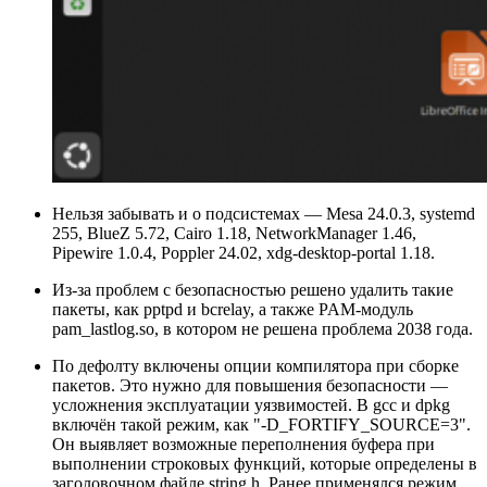
Нельзя забывать и о подсистемах — Mesa 24.0.3, systemd
255, BlueZ 5.72, Cairo 1.18, NetworkManager 1.46,
Pipewire 1.0.4, Poppler 24.02, xdg-desktop-portal 1.18.
Из-за проблем с безопасностью решено удалить такие
пакеты, как pptpd и bcrelay, а также PAM-модуль
pam_lastlog.so, в котором не решена проблема 2038 года.
По дефолту включены опции компилятора при сборке
пакетов. Это нужно для повышения безопасности —
усложнения эксплуатации уязвимостей. В gcc и dpkg
включён такой режим, как "-D_FORTIFY_SOURCE=3".
Он выявляет возможные переполнения буфера при
выполнении строковых функций, которые определены в
заголовочном файле string.h. Ранее применялся режим