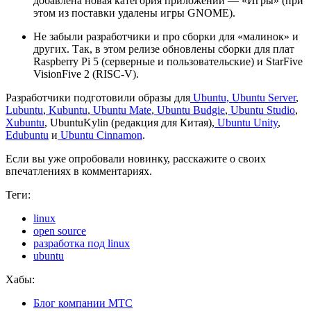
добавлена новая категория приложений — «Игры» (при
этом из поставки удалены игры GNOME).
Не забыли разработчики и про сборки для «малинок» и
других. Так, в этом релизе обновлены сборки для плат
Raspberry Pi 5 (серверные и пользовательские) и StarFive
VisionFive 2 (RISC-V).
Разработчики подготовили образы для
Ubuntu, Ubuntu Server
,
Lubuntu
,
Kubuntu
,
Ubuntu Mate
,
Ubuntu Budgie
,
Ubuntu Studio
,
Xubuntu
, UbuntuKylin (редакция для Китая),
Ubuntu Unity
,
Edubuntu
и
Ubuntu Cinnamon
.
Если вы уже опробовали новинку, расскажите о своих
впечатлениях в комментариях.
Теги:
linux
open source
разработка под linux
ubuntu
Хабы:
Блог компании МТС