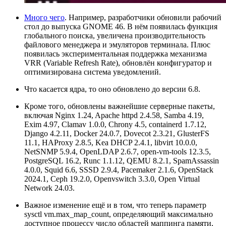
Много чего
. Например, разработчики обновили рабочий
стол до выпуска GNOME 46. В нём появилась функция
глобального поиска, увеличена производительность
файлового менеджера и эмуляторов терминала. Плюс
появилась экспериментальная поддержка механизма
VRR (Variable Refresh Rate), обновлён конфигуратор и
оптимизирована система уведомлений.
Что касается ядра, то оно обновлено до версии 6.8.
Кроме того, обновлены важнейшие серверные пакеты,
включая Nginx 1.24, Apache httpd 2.4.58, Samba 4.19,
Exim 4.97, Clamav 1.0.0, Chrony 4.5, containerd 1.7.12,
Django 4.2.11, Docker 24.0.7, Dovecot 2.3.21, GlusterFS
11.1, HAProxy 2.8.5, Kea DHCP 2.4.1, libvirt 10.0.0,
NetSNMP 5.9.4, OpenLDAP 2.6.7, open-vm-tools 12.3.5,
PostgreSQL 16.2, Runc 1.1.12, QEMU 8.2.1, SpamAssassin
4.0.0, Squid 6.6, SSSD 2.9.4, Pacemaker 2.1.6, OpenStack
2024.1, Ceph 19.2.0, Openvswitch 3.3.0, Open Virtual
Network 24.03.
Важное изменение ещё и в том, что теперь параметр
sysctl vm.max_map_count, определяющий максимально
доступное процессу число областей маппинга памяти,