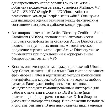
одновременного использования WPA2 и WPA3,
добавлена поддержка сетевых устройств Mellanox VF-
LAG с SR-IOV (Single-Root I/O Virtualization) и
реализована команда "netplan status --diff". Она нужна
для наглядной оценки различий между фактическим
состоянием настроек и файлами конфигурации.
Активирован механизм Active Directory Certificate Auto
Enrollment (ADSys), позволяющий автоматически
получать сертификаты из сервисов Active Directory при
включении групповых политик. Автоматическое
получение сертификатов через Active Directory также
применяется при подключении к корпоративным
беспроводным сетям и VPN.
Кстати, оптимизирован менеджер приложений Ubuntu
App Center, написанный на языке Dart с использованием
фреймворка Flutter и адаптивных методов компоновки
интерфейса для корректной работы на экранах любого
размера. Ранее уже сообщалось, что этот новый
менеджер получит комбинированный интерфейс для
работы с пакетами в форматах DEB и Snap (при
наличии одной программы в пакетах Deb и Snap по
умолчанию выбирается Snap). В приложении появилась
и система рейтинга. В ней пятибалльная шкала оценки