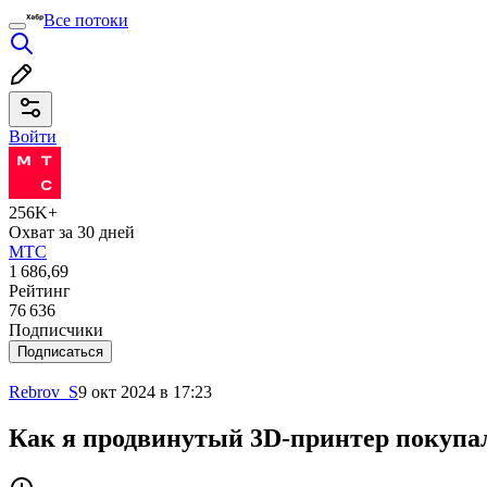
Все потоки
Войти
256K+
Охват за 30 дней
МТС
1 686,69
Рейтинг
76 636
Подписчики
Подписаться
Rebrov_S
9 окт 2024 в 17:23
Как я продвинутый 3D-принтер покупа