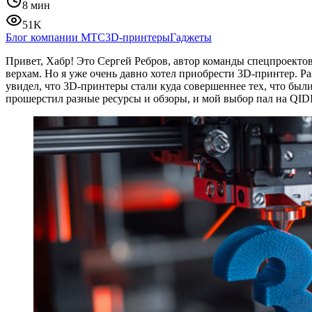
8 мин
51K
Блог компании МТС
3D-принтеры
Гаджеты
Привет, Хабр! Это Сергей Ребров, автор команды спецпроектов 
верхам. Но я уже очень давно хотел приобрести 3D-принтер. Ра
увидел, что 3D-принтеры стали куда совершеннее тех, что был
прошерстил разные ресурсы и обзоры, и мой выбор пал на QID