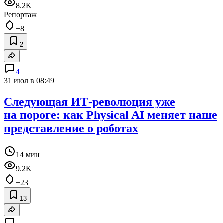
8.2K
Репортаж
+8
2
4
31 июл в 08:49
Следующая ИТ‑революция уже
на пороге: как Physical AI меняет наше
представление о роботах
14 мин
9.2K
+23
13