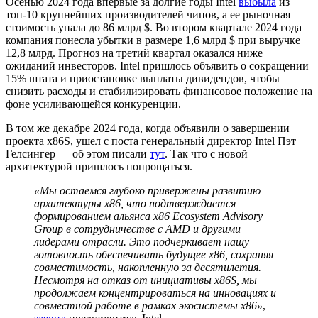
Осенью 2024 года впервые за долгие годы Intel
выбыла
из
топ-10 крупнейших производителей чипов, а ее рыночная
стоимость упала до 86 млрд $. Во втором квартале 2024 года
компания понесла убытки в размере 1,6 млрд $ при выручке
12,8 млрд. Прогноз на третий квартал оказался ниже
ожиданий инвесторов. Intel пришлось объявить о сокращении
15% штата и приостановке выплаты дивидендов, чтобы
снизить расходы и стабилизировать финансовое положение на
фоне усиливающейся конкуренции.
В том же декабре 2024 года, когда объявили о завершении
проекта x86S, ушел с поста генеральный директор Intel Пэт
Гелсингер — об этом писали
тут
. Так что с новой
архитектурой пришлось попрощаться.
«Мы остаемся глубоко привержены развитию
архитектуры x86, что подтверждается
формированием альянса x86 Ecosystem Advisory
Group в сотрудничестве с AMD и другими
лидерами отрасли. Это подчеркивает нашу
готовность обеспечивать будущее x86, сохраняя
совместимость, накопленную за десятилетия.
Несмотря на отказ от инициативы x86S, мы
продолжаем концентрироваться на инновациях и
совместной работе в рамках экосистемы x86»
, —