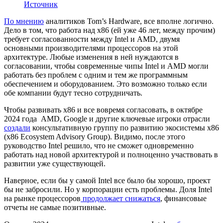
Источник
По мнению
аналитиков Tom’s Hardware, все вполне логично.
Дело в том, что работа над x86 (ей уже 46 лет, между прочим)
требует согласованности между Intel и AMD, двумя
основными производителями процессоров на этой
архитектуре. Любые изменения в ней нуждаются в
согласовании, чтобы современные чипы Intel и AMD могли
работать без проблем с одним и тем же программным
обеспечением и оборудованием. Это возможно только если
обе компании будут тесно сотрудничать.
Чтобы развивать x86 и все вовремя согласовать, в октябре
2024 года AMD, Google и другие ключевые игроки отрасли
создали
консультативную группу по развитию экосистемы x86
(x86 Ecosystem Advisory Group). Видимо, после этого
руководство Intel решило, что не сможет одновременно
работать над новой архитектурой и полноценно участвовать в
развитии уже существующей.
Наверное, если бы у самой Intel все было бы хорошо, проект
бы не забросили. Но у корпорации есть проблемы. Доля Intel
на рынке процессоров
продолжает снижаться
, финансовые
отчеты не самые позитивные.