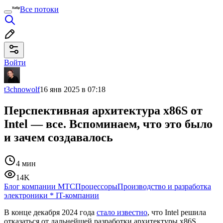
Все потоки
Войти
t3chnowolf
16 янв 2025 в 07:18
Перспективная архитектура x86S от
Intel — все. Вспоминаем, что это было
и зачем создавалось
4 мин
14K
Блог компании МТС
Процессоры
Производство и разработка
электроники
*
IT-компании
В конце декабря 2024 года
стало известно
, что Intel решила
отказаться от дальнейшей разработки архитектуры x86S.