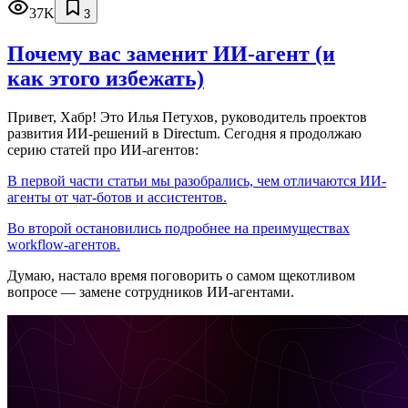
37K
3
Почему вас заменит ИИ‑агент (и
как этого избежать)
Привет, Хабр! Это Илья Петухов, руководитель проектов
развития ИИ-решений в Directum. Сегодня я продолжаю
серию статей про ИИ-агентов:
В первой части статьи мы разобрались, чем отличаются ИИ-
агенты от чат-ботов и ассистентов.
Во второй остановились подробнее на преимуществах
workflow-агентов.
Думаю, настало время поговорить о самом щекотливом
вопросе — замене сотрудников ИИ-агентами.