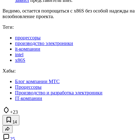
заявил
представитель Intel.
Видимо, остается попрощаться с x86S без особой надежды на
возобновление проекта.
Теги:
процессоры
производство электроники
it-компании
intel
x86S
Хабы:
Блог компании МТС
Процессоры
Производство и разработка электроники
IT-компании
+23
14
25