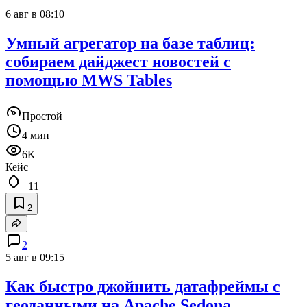
6 авг в 08:10
Умный агрегатор на базе таблиц:
собираем дайджест новостей с
помощью MWS Tables
Простой
4 мин
6K
Кейс
+11
2
2
5 авг в 09:15
Как быстро джойнить датафреймы с
геоданными на Apache Sedona