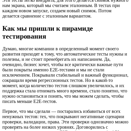
Эти тесты легко внедрить, для этого делается снимок нужного
нам экрана, который мы считаем эталонным. В тестах при
каждом новом запуске, создаем новый снимок. Потом
делается сравнение с эталонным вариантом.
Как мы пришли к пирамиде
тестирования
Думаю, многие компании в определенный момент своего
развития приходят к тому, что автоматические тесты нужны и
полезны, и не стоит пренебрегать их написанием. Да,
очевидно, бизнес хочет, чтобы все критически важные пути
были покрыты именно E2E-тестами и мы не стали
исключением. Покрывали стабильный и важный функционал,
сокращали время регрессионных тестов. Но в какой-то
момент, когда количество тестов слишком увеличилось, и их
поддержка стала отнимать много времени, стало понятно, что
нужно остановиться и понять, что мы можем сделать, чтобы
писать меньше E2E-тестов.
Первое, что мы сделали — постарались избавиться от всех
ненужных тестов: тех, что покрывают негативные сценарии
проверки, валидации, права. Эти проверки однозначно можно
проверять на более низких уровнях. Договорились с