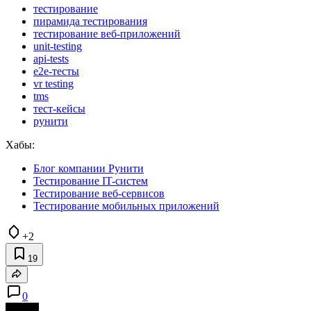
тестирование
пирамида тестирования
тестирование веб-приложений
unit-testing
api-tests
e2e-тесты
vr testing
tms
тест-кейсы
рунити
Хабы:
Блог компании Рунити
Тестирование IT-систем
Тестирование веб-сервисов
Тестирование мобильных приложений
+2
19
0