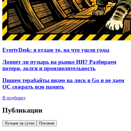
EvertyDesk: я отдаю то, на что ушли годы
Лопнет ли пузырь на рынке ИИ? Разбираем
потери, долги и производительность
Пишем терабайты видео на диск в Go и не даем
ОС сожрать всю память
В подборку
Публикации
Лучшие за сутки
Похожие