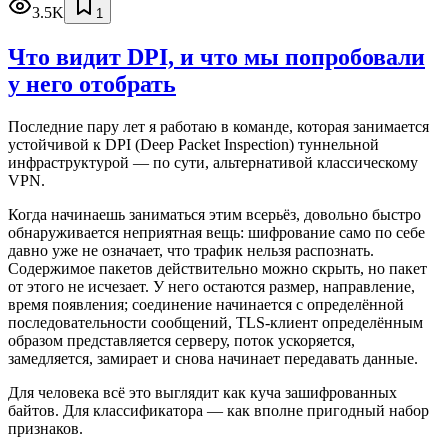
3.5K
1
Что видит DPI, и что мы попробовали
у него отобрать
Последние пару лет я работаю в команде, которая занимается
устойчивой к DPI (Deep Packet Inspection) туннельной
инфраструктурой — по сути, альтернативой классическому
VPN.
Когда начинаешь заниматься этим всерьёз, довольно быстро
обнаруживается неприятная вещь: шифрование само по себе
давно уже не означает, что трафик нельзя распознать.
Содержимое пакетов действительно можно скрыть, но пакет
от этого не исчезает. У него остаются размер, направление,
время появления; соединение начинается с определённой
последовательности сообщений, TLS-клиент определённым
образом представляется серверу, поток ускоряется,
замедляется, замирает и снова начинает передавать данные.
Для человека всё это выглядит как куча зашифрованных
байтов. Для классификатора — как вполне пригодный набор
признаков.