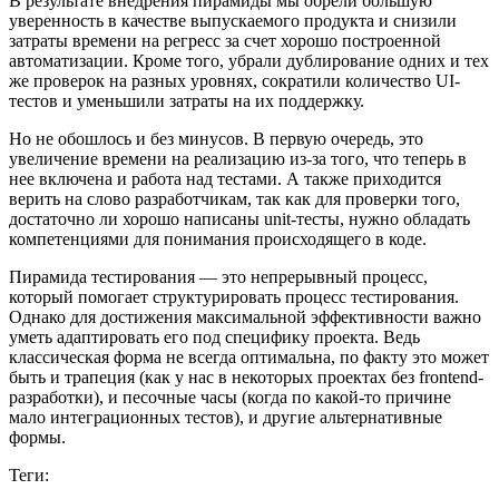
В результате внедрения пирамиды мы обрели большую
уверенность в качестве выпускаемого продукта и снизили
затраты времени на регресс за счет хорошо построенной
автоматизации. Кроме того, убрали дублирование одних и тех
же проверок на разных уровнях, сократили количество UI-
тестов и уменьшили затраты на их поддержку.
Но не обошлось и без минусов. В первую очередь, это
увеличение времени на реализацию из-за того, что теперь в
нее включена и работа над тестами. А также приходится
верить на слово разработчикам, так как для проверки того,
достаточно ли хорошо написаны unit-тесты, нужно обладать
компетенциями для понимания происходящего в коде.
Пирамида тестирования — это непрерывный процесс,
который помогает структурировать процесс тестирования.
Однако для достижения максимальной эффективности важно
уметь адаптировать его под специфику проекта. Ведь
классическая форма не всегда оптимальна, по факту это может
быть и трапеция (как у нас в некоторых проектах без frontend-
разработки), и песочные часы (когда по какой-то причине
мало интеграционных тестов), и другие альтернативные
формы.
Теги: