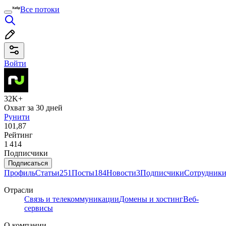
Все потоки
Войти
32K+
Охват за 30 дней
Рунити
101,87
Рейтинг
1 414
Подписчики
Подписаться
Профиль
Статьи
251
Посты
184
Новости
3
Подписчики
Сотрудник
Отрасли
Связь и телекоммуникации
Домены и хостинг
Веб-
сервисы
О компании