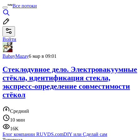
Все потоки
Войти
BabayMazay
6 мар в 09:01
Стеклодувное дело. Электровакуумные
стёкла, идентификация стекла,
экспресс-определение совместимости
стёкол
Средний
10 мин
16K
Блог компании RUVDS.com
DIY или Сделай сам
Туториал