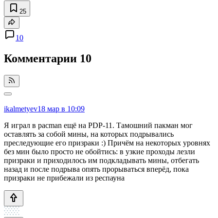
25
10
Комментарии
10
ikalmetyev
18 мар в 10:09
Я играл в pacman ещё на PDP-11. Тамошний пакман мог
оставлять за собой мины, на которых подрывались
преследующие его призраки :) Причём на некоторых уровнях
без мин было просто не обойтись: в узкие проходы лезли
призраки и приходилось им подкладывать мины, отбегать
назад и после подрыва опять прорываться вперёд, пока
призраки не прибежали из респауна