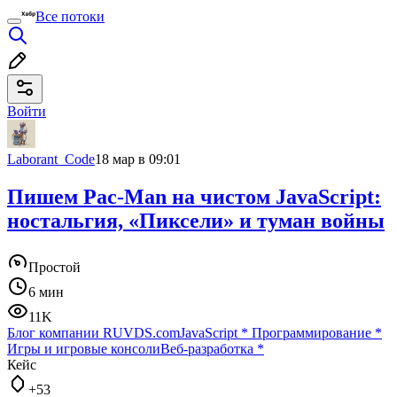
Все потоки
Войти
Laborant_Code
18 мар в 09:01
Пишем Pac-Man на чистом JavaScript:
ностальгия, «Пиксели» и туман войны
Простой
6 мин
11K
Блог компании RUVDS.com
JavaScript
*
Программирование
*
Игры и игровые консоли
Веб-разработка
*
Кейс
+53