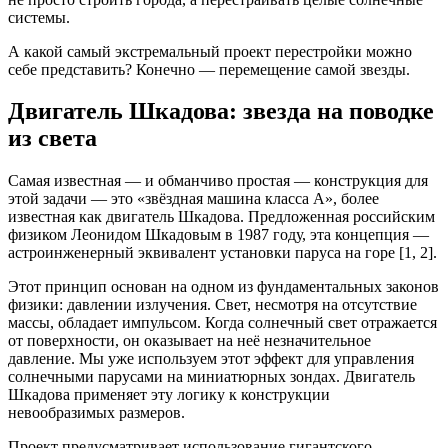
системы.
А какой самый экстремальный проект перестройки можно
себе представить? Конечно — перемещение самой звезды.
Двигатель Шкадова: звезда на поводке
из света
Самая известная — и обманчиво простая — конструкция для
этой задачи — это «звёздная машина класса A», более
известная как двигатель Шкадова. Предложенная российским
физиком Леонидом Шкадовым в 1987 году, эта концепция —
астроинженерный эквивалент установки паруса на горе [1, 2].
Этот принцип основан на одном из фундаментальных законов
физики: давлении излучения. Свет, несмотря на отсутствие
массы, обладает импульсом. Когда солнечный свет отражается
от поверхности, он оказывает на неё незначительное
давление. Мы уже используем этот эффект для управления
солнечными парусами на миниатюрных зондах. Двигатель
Шкадова применяет эту логику к конструкции
невообразимых размеров.
Проект предусматривает использование гигантского