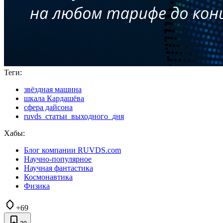
Теги:
звёздная машина
шкала Кардашёва
сфера дайсона
ruvds_статьи_выходного_дня
Хабы:
Блог компании RUVDS.com
Научно-популярное
Научная фантастика
Космонавтика
Физика
+69