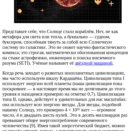
Представьте себе, что Солнце стало кораблём. Нет, не как
метафора для света или тепла, а буквально — судном,
буксиром, способным тянуть за собой всю Солнечную
систему по галактике. Это не сюжет научно-фантастического
комикса; это строгая, математически обоснованная концепция
на стыке астрофизики, инженерии и поиска внеземного
разума (SETI). Учёные называют её
звёздной машиной
.
Когда речь заходит о развитых инопланетных цивилизациях,
мы часто используем шкалу Кардашёва. Цивилизация типа I
использует энергию всей планеты (наша цивилизация пока
поскромнее — в настоящее время мы не дотягиваем до этого
уровня и находимся примерно на отметке 0,7). Цивилизация
типа II, однако, действует в удивительных для нас масштабах:
она использует всю энергию звезды. Для звезды, подобной
нашему Солнцу, это примерно 4 × 10²⁶ ватт — огромное
число, 4 и двадцать шесть нулей. Это в десять миллиардов раз
превышает общее энергопотребление современного
человечества [9]. Имея такой энергетический бюджет, можно
не просто строить города, а перестраивать целые солнечные