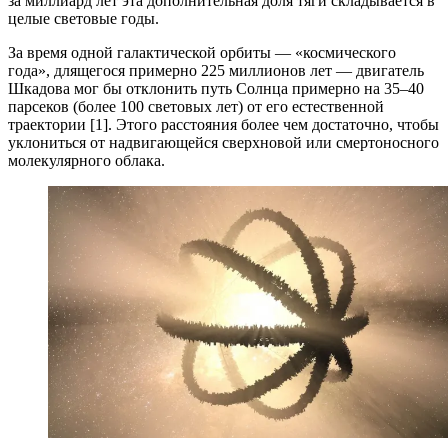
за миллиард лет эта дополнительная доля тяги складывается в
целые световые годы.
За время одной галактической орбиты — «космического
года», длящегося примерно 225 миллионов лет — двигатель
Шкадова мог бы отклонить путь Солнца примерно на 35–40
парсеков (более 100 световых лет) от его естественной
траектории [1]. Этого расстояния более чем достаточно, чтобы
уклониться от надвигающейся сверхновой или смертоносного
молекулярного облака.