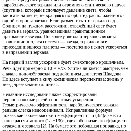
параболического зеркала или огромного статического паруса
(спутника, который использует давление света, чтобы
зависать на месте, не вращаясь по орбите), расположенного с
одной стороны звезды. Если разместить это зеркало над
Солнцем на нужном расстоянии, отражённый свет будет
давить на зеркало, уравновешивая гравитационное
притяжение звезды. Поскольку звезда и зеркало связаны
гравитационно, вся система — звезда, зеркало и все
присоединившиеся планеты — постепенно начнёт ускоряться
в направлении зеркала.
На первый взгляд ускорение будет смехотворно крошечным.
Речь идёт примерно о 10⁻¹³ м/с². Улитка движется быстрее, чем
сначала поползёт звезда под действием двигателя Шкадова.
Но здесь вступает в силу космическая перспектива: жизнь у
звёзд чрезвычайно длинная.
Недавние исследования даже скорректировали
первоначальные расчёты по этому ускорению.
Геометрическую эффективность параболического зеркала
раньше слегка недооценивали. Исправленная формула
показывает более высокий коэффициент тяги (3/4)ε вместо
ранее рассчитанного (1/2+1/6)ε, где ε обозначает коэффициент
отражения зеркала [2]. На бумаге это небольшая поправка, но