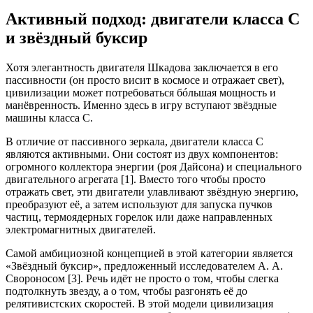
Активный подход: двигатели класса C
и звёздный буксир
Хотя элегантность двигателя Шкадова заключается в его
пассивности (он просто висит в космосе и отражает свет),
цивилизации может потребоваться бóльшая мощность и
манёвренность. Именно здесь в игру вступают звёздные
машины класса C.
В отличие от пассивного зеркала, двигатели класса C
являются активными. Они состоят из двух компонентов:
огромного коллектора энергии (роя Дайсона) и специального
двигательного агрегата [1]. Вместо того чтобы просто
отражать свет, эти двигатели улавливают звёздную энергию,
преобразуют её, а затем используют для запуска пучков
частиц, термоядерных горелок или даже направленных
электромагнитных двигателей.
Самой амбициозной концепцией в этой категории является
«Звёздный буксир», предложенный исследователем А. А.
Свороносом [3]. Речь идёт не просто о том, чтобы слегка
подтолкнуть звезду, а о том, чтобы разгонять её до
релятивистских скоростей. В этой модели цивилизация