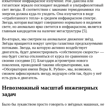
избыточное инфракрасное излучение. Рой Дайсона или
гигантское зеркало поглощают видимый и ультрафиолетовый
свет звезды. В соответствии с законами термодинамики эта
энергия должна куда-то уходить. Она излучается в виде
«отработанного тепла» в среднем инфракрасном спектре.
Звезда, которая выглядит совершенно нормально в видимом
свете, но аномально ярко светится в инфракрасном, является
главным кандидатом на наличие мегаструктуры [5].
Во-вторых, мы смотрим на аномальное движение звёзд.
Звёзды вращаются вокруг центра галактики предсказуемыми
потоками. Звезда, на которую активно воздействует
двигатель, будет демонстрировать «собственную скорость» —
она будет слегка отклоняться от курса по сравнению со
своими соседями [1]. Благодаря астрометрии нового
поколения, проводимой такими обсерваториями, как
«Обсерватория имени Веры К. Рубин», мы, возможно,
сможем зафиксировать звезду, ведущую себя так, будто у неё
есть руль и двигатель.
Невозможный масштаб инженерных
задач
Было бы лукавством просто говорить о звёздных машинах, не