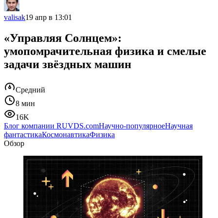
valisak
19 апр в 13:01
«Управляя Солнцем»:
умопомрачительная физика и смелые
задачи звёздных машин
Средний
8 мин
16K
Блог компании RUVDS.com
Научно-популярное
Научная
фантастика
Космонавтика
Физика
Обзор