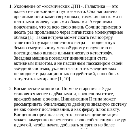
Уклонение от «космических ДТП». Галактика — это
далеко не спокойное и пустое место. Она наполнена
древними остатками сверхновых, гамма-всплесками и
плотными молекулярными облаками. Астрономы
подсчитали, что за всю свою жизнь Солнце примерно
десять раз проплывало через гигантские молекулярные
облака [1]. Такая встреча может сжать гелиосферу —
защитный пузырь солнечного ветра — подвергнув
Землю смертельному межзвёздному излучению и
потенциально вызвав климатическую катастрофу.
Звёздная машина позволяет цивилизации стать
активным пилотом, а не пассивным пассажиром своей
звёздной системы, уклоняться от этих «ледниковых
периодов» и радиационных воздействий, способных
запустить вымирание [1, 10].
Космические хищники. По мере старения звёзды
становятся менее надёжными и, в конечном итоге,
враждебными к жизни. Цивилизация II типа может
рассматривать близлежащую двойную звёздную систему
не как объект исследования, а как ферму плюс шахту.
Концепция предполагает, что развитая цивилизация
может намеренно переместить свою собственную звезду
к другой, чтобы начать добывать энергию из более