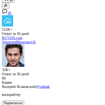
39
36
512K+
Охват за 30 дней
RUVDS.com
Telegram
ВКонтакте
X
32K+
Охват за 30 дней
66
Карма
Валерий Исаковский
@valisak
копирайтер
Подписаться