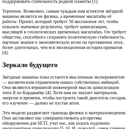
поддерживать стабильность родной планеты [1].
Терпение. Возможно, самым чуждым нам аспектом звёздной
машины является не физика, а временные масштабы её
работы. Проект, который требует 50 миллионов лет, чтобы
показать значимые результаты, требует цивилизации,
мыслящей в геологических временных масштабах. Он требует
общества, способного сохранять политическую стабильность,
научные знания и экономическую волю на протяжении эпох,
более длительных, чем вся эволюционная история приматов
[4].
Зеркало будущего
Звёздные машины пока остаются мысленным экспериментом
— космическим отражением наших собственных амбиций.
Они являются вершиной инженерной мысли цивилизации
типа II по Кардашёву [4]. Хотя нам не хватает материалов,
энергии и времени, чтобы построить такой двигатель сегодня,
его изучение — далеко не пустая затея.
Эти модели раздвигают границы физики и материаловедения.
Они заставляют нас совершенствовать алгоритмы
обнаружения для SETI, учат нас, как искать подлинно
инопланетные цивилизации [5, 6]. И, пожалуй, самое главное,