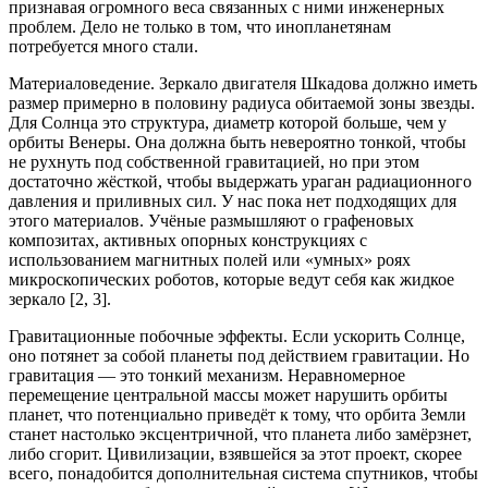
признавая огромного веса связанных с ними инженерных
проблем. Дело не только в том, что инопланетянам
потребуется много стали.
Материаловедение. Зеркало двигателя Шкадова должно иметь
размер примерно в половину радиуса обитаемой зоны звезды.
Для Солнца это структура, диаметр которой больше, чем у
орбиты Венеры. Она должна быть невероятно тонкой, чтобы
не рухнуть под собственной гравитацией, но при этом
достаточно жёсткой, чтобы выдержать ураган радиационного
давления и приливных сил. У нас пока нет подходящих для
этого материалов. Учёные размышляют о графеновых
композитах, активных опорных конструкциях с
использованием магнитных полей или «умных» роях
микроскопических роботов, которые ведут себя как жидкое
зеркало [2, 3].
Гравитационные побочные эффекты. Если ускорить Солнце,
оно потянет за собой планеты под действием гравитации. Но
гравитация — это тонкий механизм. Неравномерное
перемещение центральной массы может нарушить орбиты
планет, что потенциально приведёт к тому, что орбита Земли
станет настолько эксцентричной, что планета либо замёрзнет,
либо сгорит. Цивилизации, взявшейся за этот проект, скорее
всего, понадобится дополнительная система спутников, чтобы