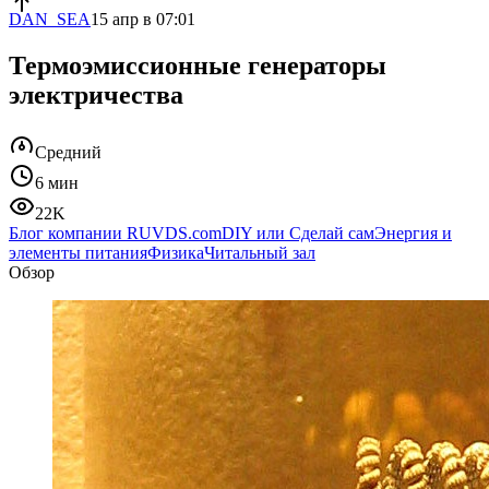
DAN_SEA
15 апр в 07:01
Термоэмиссионные генераторы
электричества
Средний
6 мин
22K
Блог компании RUVDS.com
DIY или Сделай сам
Энергия и
элементы питания
Физика
Читальный зал
Обзор