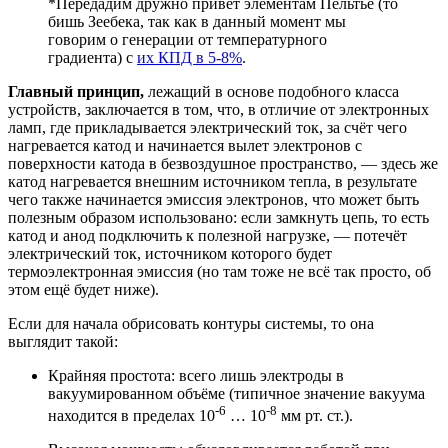
*Передадим дружно привет элементам Пельтье (то
бишь Зеебека, так как в данный момент мы
говорим о генерации от температурного
градиента) с
их КПД в 5-8%
.
Главный принцип,
лежащий в основе подобного класса
устройств, заключается в том, что, в отличие от электронных
ламп, где прикладывается электрический ток, за счёт чего
нагревается катод и начинается вылет электронов с
поверхности катода в безвоздушное пространство, — здесь же
катод нагревается внешним источником тепла, в результате
чего также начинается эмиссия электронов, что может быть
полезным образом использовано: если замкнуть цепь, то есть
катод и анод подключить к полезной нагрузке, — потечёт
электрический ток, источником которого будет
термоэлектронная эмиссия (но там тоже не всё так просто, об
этом ещё будет ниже).
Если для начала обрисовать контуры системы, то она
выглядит такой:
Крайняя простота: всего лишь электроды в
вакуумированном объёме (типичное значение вакуума
-6
-8
находится в пределах 10
… 10
мм рт. ст.).