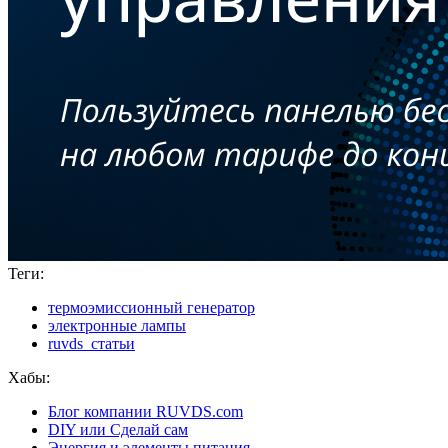
Теги:
термоэмиссионный генератор
электронные лампы
ruvds_статьи
Хабы:
Блог компании RUVDS.com
DIY или Сделай сам
Энергия и элементы питания