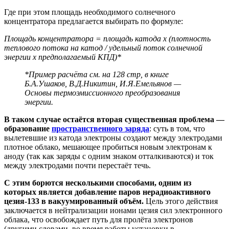
Где при этом площадь необходимого солнечного
концентратора предлагается выбирать по формуле:
Площадь концентратора = площадь катода х (плотность
теплового потока на катод / удельный поток солнечной
энергии х предполагаемый КПД)*
*Пример расчёта см. на 128 стр, в книге
Б.А.Ушаков, В.Д.Никитин, И.Я.Емельянов —
Основы термоэмиссионного преобразования
энергии.
В таком случае остаётся вторая существенная проблема —
образование
пространственного заряда
: суть в том, что
вылетевшие из катода электроны создают между электродами
плотное облако, мешающее пробиться новым электронам к
аноду (так как заряды с одним знаком отталкиваются) и ток
между электродами почти перестаёт течь.
С этим борются несколькими способами, одним из
которых является добавление паров нерадиоактивного
цезия-133 в вакуумированный объём.
Цель этого действия
заключается в нейтрализации ионами цезия сил электронного
облака, что освобождает путь для пролёта электронов
(другими словами, во время работы установки в