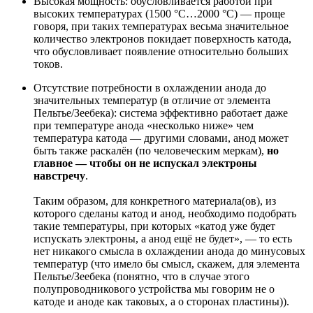
Высокая мощность: обусловливается работой при
высоких температурах (1500 °C…2000 °C) — проще
говоря, при таких температурах весьма значительное
количество электронов покидает поверхность катода,
что обусловливает появление относительно больших
токов.
Отсутствие потребности в охлаждении анода до
значительных температур (в отличие от элемента
Пельтье/Зеебека): система эффективно работает даже
при температуре анода «несколько ниже» чем
температура катода — другими словами, анод может
быть также раскалён (по человеческим меркам),
но
главное — чтобы он не испускал электроны
навстречу
.
Таким образом, для конкретного материала(ов), из
которого сделаны катод и анод, необходимо подобрать
такие температуры, при которых «катод уже будет
испускать электроны, а анод ещё не будет», — то есть
нет никакого смысла в охлаждении анода до минусовых
температур (что имело бы смысл, скажем, для элемента
Пельтье/Зеебека (понятно, что в случае этого
полупроводникового устройства мы говорим не о
катоде и аноде как таковых, а о сторонах пластины)).