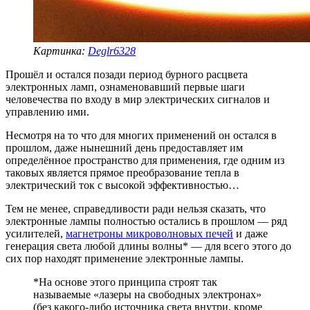
Картинка:
Deglr6328
Прошёл и остался позади период бурного расцвета
электронных ламп, ознаменовавший первые шаги
человечества по входу в мир электрических сигналов и
управлению ими.
Несмотря на то что для многих применений он остался в
прошлом, даже нынешний день предоставляет им
определённое пространство для применения, где одним из
таковых является прямое преобразование тепла в
электрический ток с высокой эффективностью…
Тем не менее, справедливости ради нельзя сказать, что
электронные лампы полностью остались в прошлом — ряд
усилителей,
магнетроны микроволновых печей
и даже
генерация света любой длины волны* — для всего этого до
сих пор находят применение электронные лампы.
*На основе этого принципа строят так
называемые «лазеры на свободных электронах»
(без какого-либо источника света внутри, кроме