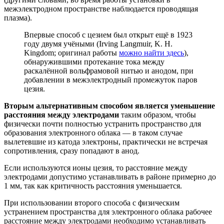
межэлектродном пространстве наблюдается проводящая
плазма).
Впервые способ с цезием был открыт ещё в 1923
году двумя учёными (Irving Langmuir, K. H.
Kingdom; оригинал работы
можно найти здесь
),
обнаружившими протекание тока между
раскалённой вольфрамовой нитью и анодом, при
добавлении в межэлектродный промежуток паров
цезия.
Вторым альтернативным способом является уменьшение
расстояния между электродами
таким образом, чтобы
физически почти полностью устранить пространство для
образования электронного облака — в таком случае
вылетевшие из катода электроны, практически не встречая
сопротивления, сразу попадают в анод.
Если используются ионы цезия, то расстояние между
электродами допустимо устанавливать в районе примерно до
1 мм, так как критичность расстояния уменьшается.
При использовании второго способа с физическим
устранением пространства для электронного облака рабочее
расстояние между электродами необходимо устанавливать