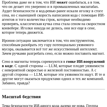
Проблема даже не в том, что ИИ
может
ошибаться, а в том,
что он делает это уверенно и в промышленных масштабах.
Аудит безопасности и код-ревью ранее искали иголку в стоге
сена, но с нынешней скорость написания кода с помощью ИИ-
агентов и того количества строк, которые необходимо
проверять, классическая кучка сена стала сеном на скоростном
конвейере. Иголки никуда не делись, они все еще в сене,
которое теперь движется.
Ирония ситуации заключается в том, что инструментом,
способным разобрать эту гору потенциально уязвимого
мусора, оказывается всё тот же искусственный интеллект.
Зачем ручками разгребать сено, если можно поставить магнит.
Сено и магниты теперь соревнуются в
гонке ИИ-вооружений
в коде
. С одной стороны — LLM, которые плодят уязвимости
с невероятной скоростью и железной постоянностью. А с
другой стороны — LLM, которые эти уязвимости ищут. И те и
другие могут оказаться продуктами одних и тех же компаний.
Забавно, правда?
Масштаб бедствия
Тема безопасности ИИ-шного кода далеко не нова. Группа