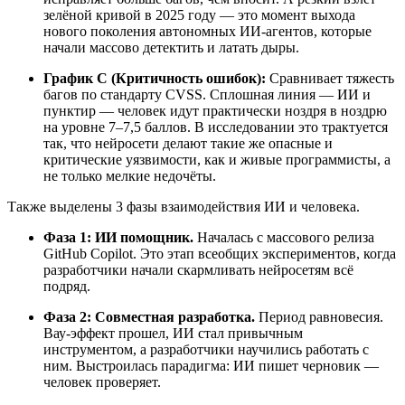
зелёной кривой в 2025 году — это момент выхода
нового поколения автономных ИИ-агентов, которые
начали массово детектить и латать дыры.
График C (Критичность ошибок):
Сравнивает тяжесть
багов по стандарту CVSS. Сплошная линия — ИИ и
пунктир — человек идут практически ноздря в ноздрю
на уровне 7–7,5 баллов. В исследовании это трактуется
так, что нейросети делают такие же опасные и
критические уязвимости, как и живые программисты, а
не только мелкие недочёты.
Также выделены 3 фазы взаимодействия ИИ и человека.
Фаза 1: ИИ помощник.
Началась с массового релиза
GitHub Copilot. Это этап всеобщих экспериментов, когда
разработчики начали скармливать нейросетям всё
подряд.
Фаза 2: Совместная разработка.
Период равновесия.
Вау-эффект прошел, ИИ стал привычным
инструментом, а разработчики научились работать с
ним. Выстроилась парадигма: ИИ пишет черновик —
человек проверяет.