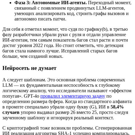
Фаза 3: Автономные ИИ-агенты.
Переходный момент,
связанный с появлением продвинутых LLM-агентов,
умеющих анализировать код, строить графы вызовов и
автономно писать патчи.
Для себя я отметил момент, что судя по графику(b), в третью
фазу разработчики убрали руки с руля и отдали управление
ИИ-агентам, тем самым показатель багов стал расти и почти
достиг уровня 2022 года. Но стоит отметить, что детекция
багов стала намного лучше. Исправлений старых багов
больше, чем созданий новых.
Нейросеть не думает
А следует шаблонам. Это основная проблема современных
LLM — их фундаментальная неспособность к глубокому
логическому анализу, что исследователи называют «эффектом
попугая». GPT-4o
провалил элементарную задачу
по
определению размера буфера. Когда из стандартного алфавита
в промпте специально убрали одну букву (G), ИИ в
58,4%
случаев
упорно выдавал размер 26 вместо 25, просто следуя
заученному шаблону и игнорируя реальный контекст.
С криптографией тоже возникли проблемы. Сгенерированная
ИИ реализация алгоритма SHA-1 успешно компилировалась,