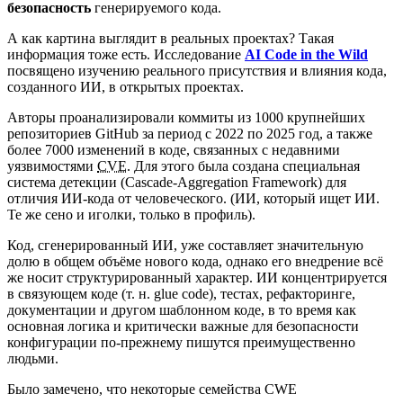
безопасность
генерируемого кода.
А как картина выглядит в реальных проектах? Такая
информация тоже есть. Исследование
AI Code in the Wild
посвящено изучению реального присутствия и влияния кода,
созданного ИИ, в открытых проектах.
Авторы проанализировали коммиты из 1000 крупнейших
репозиториев GitHub за период с 2022 по 2025 год, а также
более 7000 изменений в коде, связанных с недавними
уязвимостями
CVE
. Для этого была создана специальная
система детекции (Cascade-Aggregation Framework) для
отличия ИИ-кода от человеческого.
(ИИ, который ищет ИИ.
Те же сено и иголки, только в профиль).
Код, сгенерированный ИИ, уже составляет значительную
долю в общем объёме нового кода, однако его внедрение всё
же носит структурированный характер. ИИ концентрируется
в связующем коде (т. н. glue code), тестах, рефакторинге,
документации и другом шаблонном коде, в то время как
основная логика и критически важные для безопасности
конфигурации по-прежнему пишутся преимущественно
людьми.
Было замечено, что некоторые семейства CWE