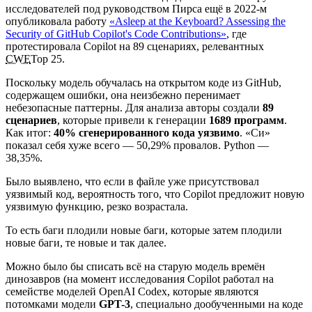
исследователей под руководством Пирса ещё в 2022-м
опубликовала работу
«Asleep at the Keyboard? Assessing the
Security of GitHub Copilot's Code Contributions»
, где
протестировала Copilot на 89 сценариях, релевантных
CWE
Top 25.
Поскольку модель обучалась на открытом коде из GitHub,
содержащем ошибки, она неизбежно перенимает
небезопасные паттерны. Для анализа авторы создали
89
сценариев
, которые привели к генерации
1689 программ
.
Как итог:
40% сгенерированного кода уязвимо
. «Cи»
показал себя хуже всего — 50,29% провалов. Python —
38,35%.
Было выявлено, что если в файле уже присутствовал
уязвимый код, вероятность того, что Copilot предложит новую
уязвимую функцию, резко возрастала.
То есть баги плодили новые баги, которые затем плодили
новые баги, те новые и так далее.
Можно было бы списать всё на старую модель времён
динозавров (на момент исследования Copilot работал на
семействе моделей OpenAI Codex, которые являются
потомками модели
GPT-3
, специально дообученными на коде