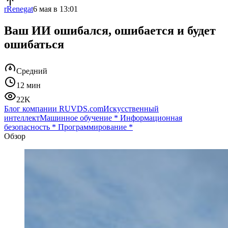
rRenegat
6 мая в 13:01
Ваш ИИ ошибался, ошибается и будет
ошибаться
Средний
12 мин
22K
Блог компании RUVDS.com
Искусственный
интеллект
Машинное обучение
*
Информационная
безопасность
*
Программирование
*
Обзор