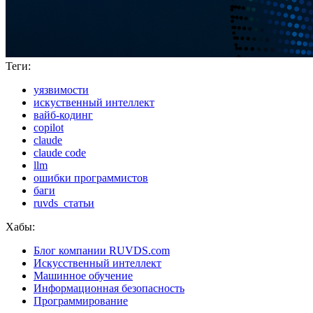
Теги:
уязвимости
искуственный интеллект
вайб-кодинг
copilot
claude
claude code
llm
ошибки программистов
баги
ruvds_статьи
Хабы:
Блог компании RUVDS.com
Искусственный интеллект
Машинное обучение
Информационная безопасность
Программирование