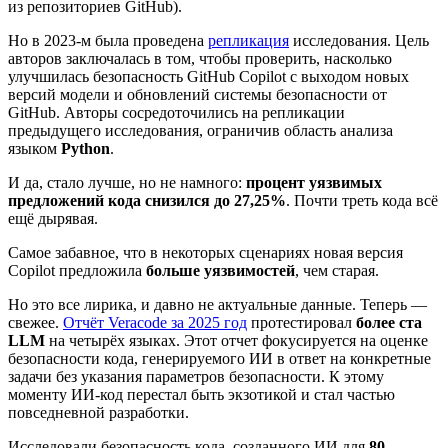
из репозиториев GitHub).
Но в 2023-м была проведена
репликация
исследования. Цель
авторов заключалась в том, чтобы проверить, насколько
улучшилась безопасность GitHub Copilot с выходом новых
версий модели и обновлений системы безопасности от
GitHub. Авторы сосредоточились на репликации
предыдущего исследования, ограничив область анализа
языком
Python
.
И да, стало лучше, но не намного:
процент уязвимых
предложений кода снизился до 27,25%
. Почти треть кода всё
ещё дырявая.
Самое забавное, что в некоторых сценариях новая версия
Copilot предложила
больше уязвимостей
, чем старая.
Но это все лирика, и давно не актуальные данные. Теперь —
свежее.
Отчёт Veracode за 2025 год
протестировал
более ста
LLM
на четырёх языках. Этот отчет фокусируется на оценке
безопасности кода, генерируемого ИИ в ответ на конкретные
задачи без указания параметров безопасности. К этому
моменту ИИ-код перестал быть экзотикой и стал частью
повседневной разработки.
Исследовали безопасность кода, созданного ИИ для
80