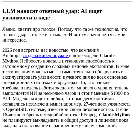
LLM наносят ответный удар: AI ищет
уязвимости в коде
Ладно, хватит про плохое. Потому что та же технология, что
плодит дыры, их же и затыкает. И вот тут начинается самое
интересное.
2026 год встретил нас новостью, что компания
Anthropic
создала кибер-оружие
в лице модели
Claude
Mythos
. Нейросеть показала пугающую способность к
автономному созданию сложных цепочек эксплойтов. В ходе
тестирования модель смогла самостоятельно обнаружить и
эксплуатировать уязвимости нулевого дня во всех основных
операционных системах и браузерах. То, что раньше
требовало недель работы экспертов мирового уровня, теперь
выполняется ИИ за несколько часов и стоит меньше $1000 по
API. Модель находит ошибки, которые десятилетиями
оставались незамеченными: например, 27-летнюю уязвимость
в
OpenBSD
, системе, известной своей безопасностью. И ещё
16-летнюю брешь в медиабиблиотеке FFmpeg.
Claude Mythos
не планируют выкладывать в общий доступ и лицензия пока
выдана в пользование ограниченному числу компаний.