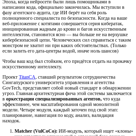
Эпоха, когда нейросети были лишь помощниками в
написании кода, официально закончилась. Мы вступили в
фазу агентского аудита, где ИИ берёт на себя роль
полноценного специалиста по безопасности. Когда на ваше
веб-приложение с котятами совершается серия кибератак,
инициированная жадным до крови и багов искусственным
интеллектом, становится ясно — вы больше не на верхушке
кибербезопасной цепи. Человеческих сил справиться с таким
монстром не хватит ни при каких обстоятельствах.
(Только
если залить его дата-центры водой, иначе ноль шансов)
Чтобы ваш код был стойким, его придётся отдать на прокачку
искусственному интеллекту.
Проект
TitanCA
, ставший результатом сотрудничества
Сингапурского университета управления и агентства
GovTech, представляет собой новый стандарт в обнаружении
угроз. Главная архитектурная фича этой системы заключается
в
оркестрации специализированных агентов,
что куда
эффективнее, чем масштабирования одной монолитной
модели. Четыре модуля, каждый заточен под свой этап:
планирование, навигация по коду, анализ, валидация
находок.
Matcher (VulCoCo):
ИИ-модуль, который ищет «клоны»