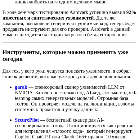
лишь одобрить патч одним щелчком мыши
В ходе бенчмарк-тестирования Aardvark успешно выявил
92%
известных и синтетических уязвимостей
. Да, та же
компания, чьи модели генерируют уязвимый код, теперь будет
продавать инструмент для его проверки. Aardvark в данный
момент находится на стадии закрытого бета-тестирования.
Инструменты, которые можно применить уже
сегодня
Для тех, у кого руки чешутся поискать уязвимости, я собрал
список решений, которые уже доступны для использования.
garak
— опенсорсный сканер уязвимостей LLM от
NVIDIA. Заточен не столько под AI-код, сколько под red-
teaming самих генеративных моделей. Огромная база
тестов. Он проверяет модель на галлюцинации, взломы
системных промптов и утечку данных.
SecurePilot
— бесплатный сканер для AI-
сгенерированного кода. Позиционируется как средство
для исправления «плохого кода», который генерируют
Copilot, ChatGPT или Claude.165+ правил, 10 языков.