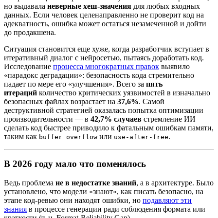
но выдавала
неверные хеш-значения
для любых входных
данных. Если человек целенаправленно не проверит код на
адекватность, ошибка может остаться незамеченной и дойти
до продакшена.
Ситуация становится еще хуже, когда разработчик вступает в
итеративный диалог с нейросетью, пытаясь доработать код.
Исследование
процесса многократных правок
выявило
«парадокс деградации»: безопасность кода стремительно
падает по мере его «улучшения». Всего за
пять
итераций
количество критических уязвимостей в изначально
безопасных файлах возрастает на
37,6%
. Самой
деструктивной стратегией оказалась попытка оптимизации
производительности — в
42,7% случаев
стремление ИИ
сделать код быстрее приводило к фатальным ошибкам памяти,
таким как
или
.
buffer overflow
use-after-free
В 2026 году мало что поменялось
Ведь проблема
не в недостатке знаний
, а в архитектуре. Было
установлено, что модели «знают», как писать безопасно, на
этапе код-ревью они находят ошибки, но
подавляют эти
знания
в процессе генерации ради соблюдения формата или
краткости (т. н. Format-Reliability Gap).