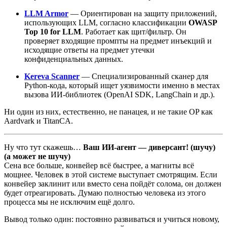
LLM Armor
— Ориентирован на защиту приложений,
использующих LLM, согласно классификации
OWASP
Top 10 for LLM
. Работает как щит/фильтр. Он
проверяет входящие промпты на предмет инъекций и
исходящие ответы на предмет утечки
конфиденциальных данных.
Kereva Scanner
— Специализированный сканер для
Python-кода, который ищет уязвимости именно в местах
вызова ИИ-библиотек (OpenAI SDK, LangChain и др.).
Ни один из них, естественно, не панацея, и не такие OP как
Aardvark и TitanCA.
Ну что тут скажешь…
Ваш ИИ-агент — диверсант!
(шучу)
(а может не шучу)
Сена все больше, конвейер всё быстрее, а магниты всё
мощнее. Человек в этой системе выступает смотрящим. Если
конвейер заклинит или вместо сена пойдёт солома, он должен
будет отреагировать. Думаю полностью человека из этого
процесса мы не исключим ещё долго.
Вывод только один: постоянно развиваться и учиться новому,