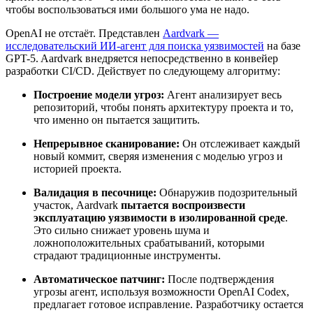
чтобы воспользоваться ими большого ума не надо.
OpenAI не отстаёт. Представлен
Aardvark —
исследовательский ИИ-агент для поиска уязвимостей
на базе
GPT-5. Aardvark внедряется непосредственно в конвейер
разработки CI/CD. Действует по следующему алгоритму:
Построение модели угроз:
Агент анализирует весь
репозиторий, чтобы понять архитектуру проекта и то,
что именно он пытается защитить.
Непрерывное сканирование:
Он отслеживает каждый
новый коммит, сверяя изменения с моделью угроз и
историей проекта.
Валидация в песочнице:
Обнаружив подозрительный
участок, Aardvark
пытается воспроизвести
эксплуатацию уязвимости в изолированной среде
.
Это сильно снижает уровень шума и
ложноположительных срабатываний, которыми
страдают традиционные инструменты.
Автоматическое патчинг:
После подтверждения
угрозы агент, используя возможности OpenAI Codex,
предлагает готовое исправление. Разработчику остается