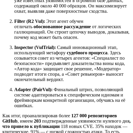
уже известных уязвимостей в огромной базе данных,
содержащей около 40 000 образцов. Он максимизирует
охват, выявляя даже поверхностные сходства.
Filter (R2 Vul):
Этот агент обучен
отличать
обоснованное рассуждение
от логических
галлюцинаций. Он строит цепочку выводов, доказывая,
почему код может быть опасен.
Inspector (VulTrial):
Самый инновационный этап,
использующий метафору
судебного процесса
. Здесь
созывается совет из четырех агентов: «Специалист по
безопасности» предъявляет доказательства вины кода,
«Автор кода» защищает свое решение, «Модератор»
подводит итоги спора, а «Совет ревьюеров» выносит
окончательный вердикт.
Adapter (PairVul):
Финальный штрих, позволяющий
системе адаптироваться к специфическим идиомам и
фреймворкам конкретной организации, обучаясь на её
ошибках.
Как итог, проанализировав более
127 000
репозиториев
GitHub
, имеем
203
подтвержденные уязвимости нулевого дня
,
что привело к публикации
118 новых CVE. 35% находок —
критические, 91% — с низкой сложностью атаки. То есть