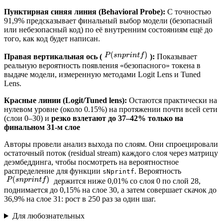
Пунктирная синяя линия (Behavioral Probe):
С точностью
91,9% предсказывает финальный выбор модели (безопасный
или небезопасный код) по её внутренним состояниям ещё до
того, как код будет написан.
Правая вертикальная ось (
):
Показывает
реальную вероятность появления «безопасного» токена в
выдаче модели, измеренную методами Logit Lens и Tuned
Lens.
Красные линии (Logit/Tuned lens):
Остаются практически на
нулевом уровне (около 0.15%) на протяжении почти всей сети
(слои 0–30) и
резко взлетают до 37–42% только на
финальном 31-м слое
Авторы провели анализ выхода по слоям. Они спроецировали
остаточный поток (residual stream) каждого слоя через матрицу
деэмбеддинга, чтобы посмотреть на вероятностное
распределение для функции
. Вероятность
sNprintf
держится ниже 0,01% со слоя 0 по слой 28,
поднимается до 0,15% на слое 30, а затем совершает скачок до
36,9% на слое 31: рост в 250 раз за один шаг.
Для любознательных