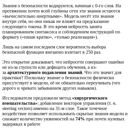
Знания о безопасности кодируются, начиная с 0-го слоя. На
протяжении почти всей глубины сети эти знания остаются
«вычислительно инертными». Модель несёт эти знания
внутри себя, но они никак не влияет на предсказание
следующего токена. В это время нейросеть занята
планированием синтаксиса и соблюдением инструкций по
формату («пиши кратко», «только реализация»).
Лишь на самом последнем слое вероятность выбора
безопасной функции внезапно взлетает в 250 раз.
Это открытие доказывает, что нейросети совершают ошибки
не из-за глупости или дефицита обучения, а из-
за
архитектурного подавления знаний
. Что это значит для
практики? Поскольку знание о безопасности физически
присутствует в модели, её не обязательно переучивать (что
дорого и чревато забыванием других навыков).
Исследователи предложили метод
«хирургического
вмешательства»
: добавление векторов управления (т. н.
steering vectors) именно на 31-м слое. Такое точечное
воздействие позволяет использовать скрытые знания модели и
снижает количество уязвимостей на
74%
при почти нулевых
задержках в работе