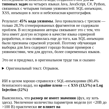
типовых задач
на четырех языках Java, JavaScript, C#, Python,
связанных с четырьмя типами уязвимостей: SQL-инъекции,
XSS, инъекции в логи и небезопасная криптография.
Результат:
45% кода уязвимы
. Java провалилась с треском —
только 28,5% сгенерированных фрагментов не содержали
проблем. В исследовании авторы связывают это с тем, что
Java имеет долгую историю в качестве языка серверной
разработки, и она появилась еще до того, как SQL-инъекции
были признаны серьезной угрозой. Поэтому обучающая
выборка для Java содержит гораздо больше примеров с
уязвимостями, чем для других, более современных языков.
Это не я придумал, в оригинальном труде так и сказано
Оригинальный текст. Отрывок.
ИИ в целом хорошо справился с SQL-инъекциями (80,4%
безопасного кода), но
крайне плохо — с XSS (13,5%) и Log
Injection (12%)
Выяснилось, что
размер не имеет значения
(фух, ну хоть
здесь)
. Увеличение количества параметров модели (от <20B до
>100 B) практически
не влияет на