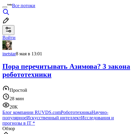
Все потоки
Войти
inetstar
8 мая в 13:01
Пора перечитывать Азимова? 3 закона
робототехники
Простой
28 мин
20K
Блог компании RUVDS.com
Робототехника
Научно-
популярное
Искусственный интеллект
Исследования и
прогнозы в IT
*
Обзор