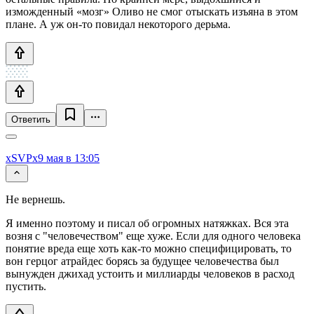
изможденный «мозг» Оливо не смог отыскать изъяна в этом
плане. А уж он-то повидал некоторого дерьма.
Ответить
xSVPx
9 мая в 13:05
Не вернешь.
Я именно поэтому и писал об огромных натяжках. Вся эта
возня с "человечеством" еще хуже. Если для одного человека
понятие вреда еще хоть как-то можно специфицировать, то
вон герцог атрайдес борясь за будущее человечества был
вынужден джихад устоить и миллиарды человеков в расход
пустить.