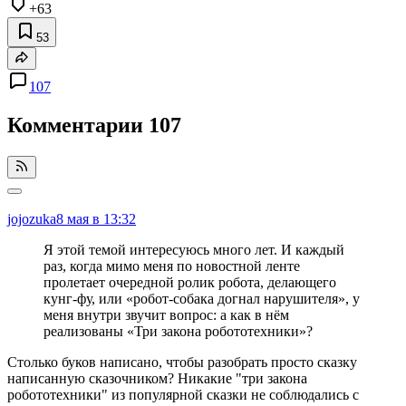
+63
53
107
Комментарии
107
jojozuka
8 мая в 13:32
Я этой темой интересуюсь много лет. И каждый
раз, когда мимо меня по новостной ленте
пролетает очередной ролик робота, делающего
кунг-фу, или «робот-собака догнал нарушителя», у
меня внутри звучит вопрос: а как в нём
реализованы «Три закона робототехники»?
Столько буков написано, чтобы разобрать просто сказку
написанную сказочником? Никакие "три закона
робототехники" из популярной сказки не соблюдались с