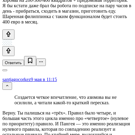
хоромы на 200-300-400 квадратов + придомовая территория.
Я бы кстати даже брал бы робота по подписке на пару часов в
день - прибраться, сходить в магазин, приготовить еду.
Шаренная филиппинка с таким функционалом будет стоить
400 евро в месяц.
Ответить
santjagocorkez
9 мая в 11:15
Создается четкое впечатление, что азимова вы не
осилили, а читали какой-то краткий пересказ.
Верну. Ты палишься на «трёх». Правил было четыре, и
большая часть этого цикла именно про «четвертое» (нулевое
по приоритету) правило. И Пангея — это именно реализация
нулевого правила, которая по совпадению реализует и
остальные правила. По крайней мере, выдохшийся и