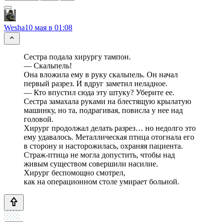
Wesha
10 мая в 01:08
Сестра подала хирургу тампон.
— Скальпель!
Она вложила ему в руку скальпель. Он начал
первый разрез. И вдруг заметил неладное.
— Кто впустил сюда эту штуку? Уберите ее.
Сестра замахала руками на блестящую крылатую
машинку, но та, подрагивая, повисла у нее над
головой.
Хирург продолжал делать разрез… но недолго это
ему удавалось. Металлическая птица отогнала его
в сторону и насторожилась, охраняя пациента.
Страж‑птица не могла допустить, чтобы над
живым существом совершили насилие.
Хирург беспомощно смотрел,
как на операционном столе умирает больной.