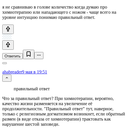
я не сравниваю в голове количество когда думаю про
химиотерапию или нападающего с ножом - чаще всего на
уровне интуицию понимаю правильный ответ.
Ответить
ahabreader
9 мая в 19:51
правильный ответ
Что за правильный ответ? При химиотерапии, вероятно,
качество жизни разменяется на увеличение её
продолжительности. "Правильный ответ" тут, наверное,
только с религиозным догматизмом возникнет, если обратный
размен (в виде отказа от химиотерапии) трактовать как
нарушение шестой заповеди.