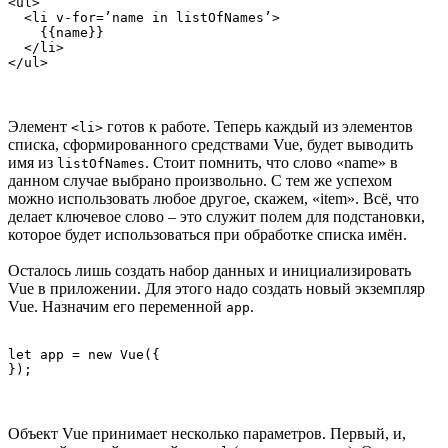
<ul>

  <li v-for=’name in listOfNames’>

    {{name}}

  </li>

</ul>
Элемент
готов к работе. Теперь каждый из элементов
<li>
списка, сформированного средствами Vue, будет выводить
имя из
. Стоит помнить, что слово «name» в
listOfNames
данном случае выбрано произвольно. С тем же успехом
можно использовать любое другое, скажем, «item». Всё, что
делает ключевое слово – это служит полем для подстановки,
которое будет использоваться при обработке списка имён.
Осталось лишь создать набор данных и инициализировать
Vue в приложении. Для этого надо создать новый экземпляр
Vue. Назначим его переменной
.
app
let app = new Vue({

});
Объект Vue принимает несколько параметров. Первый, и,