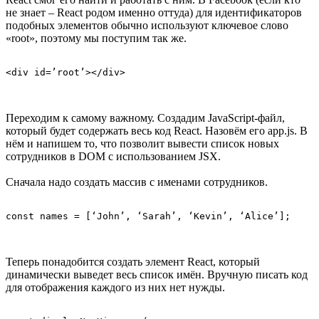
не знает – React родом именно оттуда) для идентификаторов
подобных элементов обычно используют ключевое слово
«root», поэтому мы поступим так же.
<div id=’root’></div>
Переходим к самому важному. Создадим JavaScript-файл,
который будет содержать весь код React. Назовём его app.js. В
нём и напишем то, что позволит вывести список новых
сотрудников в DOM с использованием JSX.
Сначала надо создать массив с именами сотрудников.
const names = [‘John’, ‘Sarah’, ‘Kevin’, ‘Alice’];
Теперь понадобится создать элемент React, который
динамически выведет весь список имён. Вручную писать код
для отображения каждого из них нет нужды.