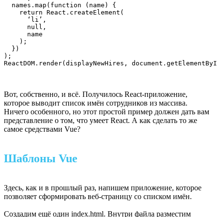
  names.map(function (name) {

    return React.createElement(

      ‘li’,

      null,

      name

    );

  })

);

ReactDOM.render(displayNewHires, document.getElementByI
Вот, собственно, и всё. Получилось React-приложение,
которое выводит список имён сотрудников из массива.
Ничего особенного, но этот простой пример должен дать вам
представление о том, что умеет React. А как сделать то же
самое средствами Vue?
Шаблоны Vue
Здесь, как и в прошлый раз, напишем приложение, которое
позволяет сформировать веб-страницу со списком имён.
Создадим ещё один index.html. Внутри файла разместим