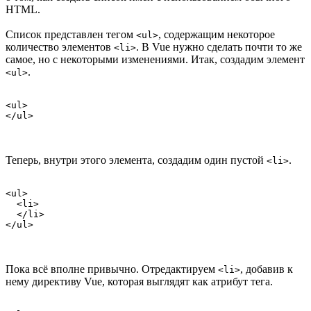
HTML.
Список представлен тегом
, содержащим некоторое
<ul>
количество элементов
. В Vue нужно сделать почти то же
<li>
самое, но с некоторыми изменениями. Итак, создадим элемент
.
<ul>
<ul>

</ul>
Теперь, внутри этого элемента, создадим один пустой
.
<li>
<ul>

  <li>

  </li>

</ul>
Пока всё вполне привычно. Отредактируем
, добавив к
<li>
нему директиву Vue, которая выглядят как атрибут тега.