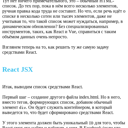
Тут нет ничего примечательного, это – обычный HTML-
список. До тех пор, пока в нём всего несколько элементов,
ручная правка кода труда не составит. Но что, если речь идёт о
списке в несколько сотен или тысяч элементов, даже не
учитывая то, что такой список может нуждаться, например, в
динамическом обновлении? Без специализированных
инструментов, таких, как React и Vue, справиться с таким
объёмом данных очень непросто.
Взглянем теперь на то, как решить ту же самую задачу
средствами React.
React JSX
Итак, выводим список средствами React.
Первый шаг – создание другого файла index.html. Но в него,
вместо тегов, формирующих список, добавим обычный
элемент
. Он будет служить контейнером, в который
div
выведется то, что будет сформировано средствами React.
У этого элемента должен быть уникальный
для того, чтобы
ID
React смог его найти и работать с ним. В Facebook (если кто