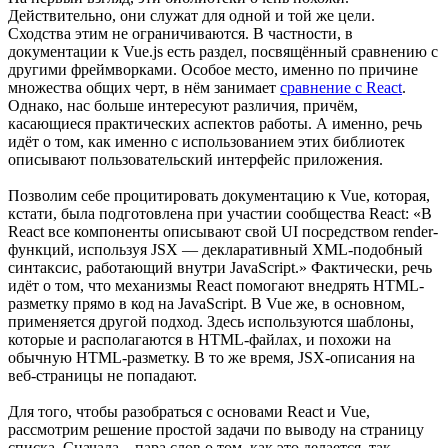
Действительно, они служат для одной и той же цели.
Сходства этим не ограничиваются. В частности, в
документации к Vue.js есть раздел, посвящённый сравнению с
другими фреймворками. Особое место, именно по причине
множества общих черт, в нём занимает
сравнение с React
.
Однако, нас больше интересуют различия, причём,
касающиеся практических аспектов работы. А именно, речь
идёт о том, как именно с использованием этих библиотек
описывают пользовательский интерфейс приложения.
Позволим себе процитировать документацию к Vue, которая,
кстати, была подготовлена при участии сообщества React: «В
React все компоненты описывают свой UI посредством render-
функций, используя JSX — декларативный XML-подобный
синтаксис, работающий внутри JavaScript.» Фактически, речь
идёт о том, что механизмы React помогают внедрять HTML-
разметку прямо в код на JavaScript. В Vue же, в основном,
применяется другой подход. Здесь используются шаблоны,
которые и располагаются в HTML-файлах, и похожи на
обычную HTML-разметку. В то же время, JSX-описания на
веб-страницы не попадают.
Для того, чтобы разобраться с основами React и Vue,
рассмотрим решение простой задачи по выводу на страницу
списка. Сначала – пара слов о том, как это делается, так