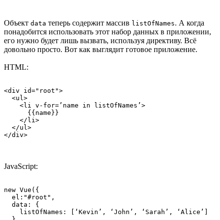
Объект
теперь содержит массив
. А когда
data
listOfNames
понадобится использовать этот набор данных в приложении,
его нужно будет лишь вызвать, используя директиву. Всё
довольно просто. Вот как выглядит готовое приложение.
HTML:
<div id="root">

  <ul>

    <li v-for=’name in listOfNames’>

      {{name}}

    </li>

  </ul>

</div>
JavaScript:
new Vue({

  el:"#root",

  data: {

    listOfNames: [‘Kevin’, ‘John’, ‘Sarah’, ‘Alice’]

  }
