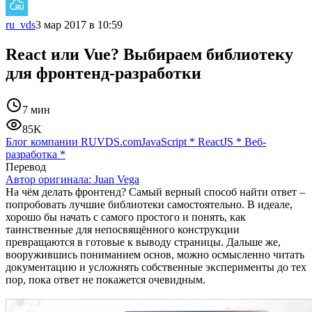
ru_vds
3 мар 2017 в 10:59
React или Vue? Выбираем библиотеку
для фронтенд-разработки
7 мин
85K
Блог компании RUVDS.com
JavaScript
*
ReactJS
*
Веб-
разработка
*
Перевод
Автор оригинала:
Juan Vega
На чём делать фронтенд? Самый верный способ найти ответ –
попробовать лучшие библиотеки самостоятельно. В идеале,
хорошо бы начать с самого простого и понять, как
таинственные для непосвящённого конструкции
превращаются в готовые к выводу страницы. Дальше же,
вооружившись пониманием основ, можно осмысленно читать
документацию и усложнять собственные эксперименты до тех
пор, пока ответ не покажется очевидным.