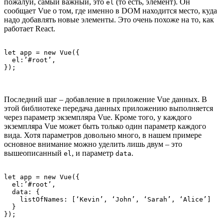
пожалуй, самый важный, это
(то есть, элемент). Он
el
сообщает Vue о том, где именно в DOM находится место, куда
надо добавлять новые элементы. Это очень похоже на то, как
работает React.
let app = new Vue({

  el:’#root’,

});
Последний шаг – добавление в приложение Vue данных. В
этой библиотеке передача данных приложению выполняется
через параметр экземпляра Vue. Кроме того, у каждого
экземпляра Vue может быть только один параметр каждого
вида. Хотя параметров довольно много, в нашем примере
основное внимание можно уделить лишь двум – это
вышеописанный
, и параметр
.
el
data
let app = new Vue({

  el:’#root’,

  data: {

    listOfNames: [‘Kevin’, ‘John’, ‘Sarah’, ‘Alice’]

  }

});