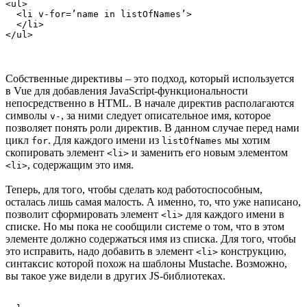
<ul>

  <li v-for=’name in listOfNames’>

  </li>

</ul>
Собственные директивы – это подход, который используется
в Vue для добавления JavaScript-функциональности
непосредственно в HTML. В начале директив располагаются
символы
, за ними следует описательное имя, которое
v-
позволяет понять роли директив. В данном случае перед нами
цикл
. Для каждого имени из
мы хотим
for
listOfNames
скопировать элемент
и заменить его новым элементом
<li>
, содержащим это имя.
<li>
Теперь, для того, чтобы сделать код работоспособным,
осталась лишь самая малость. А именно, то, что уже написано,
позволит сформировать элемент
для каждого имени в
<li>
списке. Но мы пока не сообщили системе о том, что в этом
элементе должно содержаться имя из списка. Для того, чтобы
это исправить, надо добавить в элемент
конструкцию,
<li>
синтаксис которой похож на шаблоны Mustache. Возможно,
вы такое уже видели в других JS-библиотеках.