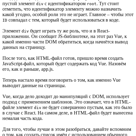
пустой элемент
с идентификатором
. Тут стоит
div
root
отметить, что идентификатор элементу можно назначить
какой угодно, особой роли это не играет. Главное – чтобы этот
совпадал с тем, который будет использоваться в коде.
ID
Элемент
будет играть ту же роль, что и в React-
div
приложении. Он сообщит JS-библиотеке, на этот раз Vue, к
какой именно части DOM обратиться, когда начнётся вывод
данных на страницу.
После того, как HTML-файл готов, пришло время создать
JavaScript-файл, который будет содержать код Vue. Назовём
его, как и раньше, app.js.
Теперь настало время поговорить о том, как именно Vue
выводит данные на страницы.
Vue, когда дело доходит до манипуляций с DOM, использует
подход с применением шаблонов. Это означает, что в HTML-
файле элемент
не будет совершенно пустым, как это было
div
в случае с React. На самом деле, в HTML-файл будет вынесена
немалая часть кода.
Для того, чтобы лучше в этом разобраться, давайте вспомним
о том, как создать список имён с использованием обычного