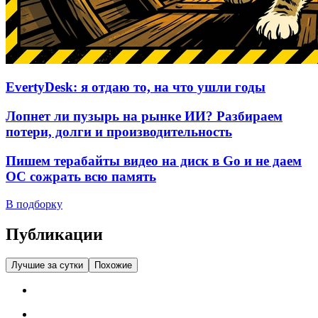
EvertyDesk: я отдаю то, на что ушли годы
Лопнет ли пузырь на рынке ИИ? Разбираем
потери, долги и производительность
Пишем терабайты видео на диск в Go и не даем
ОС сожрать всю память
В подборку
Публикации
Лучшие за сутки
Похожие