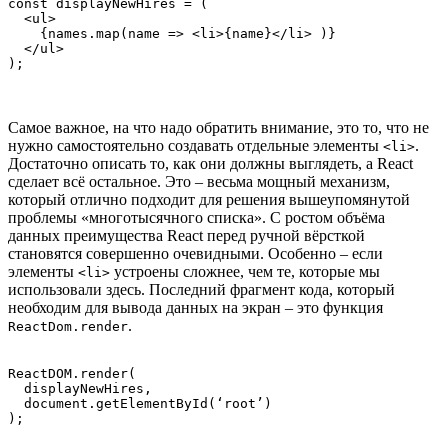
const displayNewHires = (

  <ul>

    {names.map(name => <li>{name}</li> )}

  </ul>

);
Самое важное, на что надо обратить внимание, это то, что не
нужно самостоятельно создавать отдельные элементы
.
<li>
Достаточно описать то, как они должны выглядеть, a React
сделает всё остальное. Это – весьма мощный механизм,
который отлично подходит для решения вышеупомянутой
проблемы «многотысячного списка». С ростом объёма
данных преимущества React перед ручной вёрсткой
становятся совершенно очевидными. Особенно – если
элементы
устроены сложнее, чем те, которые мы
<li>
использовали здесь. Последний фрагмент кода, который
необходим для вывода данных на экран – это функция
.
ReactDom.render
ReactDOM.render(

  displayNewHires,

  document.getElementById(‘root’)

);