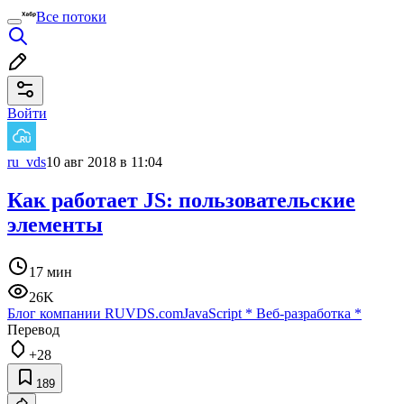
Все потоки
Войти
ru_vds
10 авг 2018 в 11:04
Как работает JS: пользовательские
элементы
17 мин
26K
Блог компании RUVDS.com
JavaScript
*
Веб-разработка
*
Перевод
+28
189