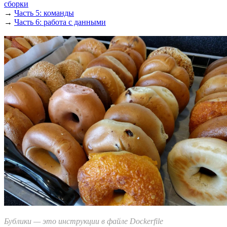
сборки
→
Часть 5: команды
→
Часть 6: работа с данными
Бублики — это инструкции в файле Dockerfile