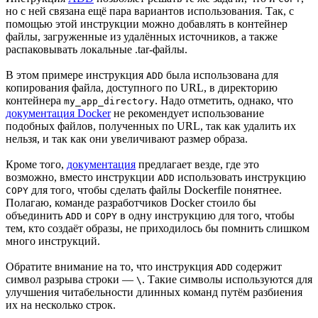
но с ней связана ещё пара вариантов использования. Так, с
помощью этой инструкции можно добавлять в контейнер
файлы, загруженные из удалённых источников, а также
распаковывать локальные .tar-файлы.
В этом примере инструкция
была использована для
ADD
копирования файла, доступного по URL, в директорию
контейнера
. Надо отметить, однако, что
my_app_directory
документация Docker
не рекомендует использование
подобных файлов, полученных по URL, так как удалить их
нельзя, и так как они увеличивают размер образа.
Кроме того,
документация
предлагает везде, где это
возможно, вместо инструкции
использовать инструкцию
ADD
для того, чтобы сделать файлы Dockerfile понятнее.
COPY
Полагаю, команде разработчиков Docker стоило бы
объединить
и
в одну инструкцию для того, чтобы
ADD
COPY
тем, кто создаёт образы, не приходилось бы помнить слишком
много инструкций.
Обратите внимание на то, что инструкция
содержит
ADD
символ разрыва строки —
. Такие символы используются для
\
улучшения читабельности длинных команд путём разбиения
их на несколько строк.