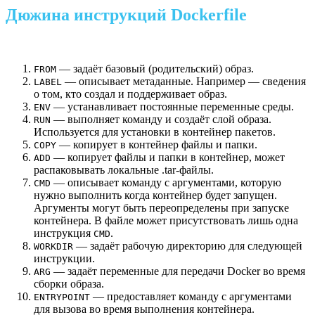
Дюжина инструкций Dockerfile
— задаёт базовый (родительский) образ.
FROM
— описывает метаданные. Например — сведения
LABEL
о том, кто создал и поддерживает образ.
— устанавливает постоянные переменные среды.
ENV
— выполняет команду и создаёт слой образа.
RUN
Используется для установки в контейнер пакетов.
— копирует в контейнер файлы и папки.
COPY
— копирует файлы и папки в контейнер, может
ADD
распаковывать локальные .tar-файлы.
— описывает команду с аргументами, которую
CMD
нужно выполнить когда контейнер будет запущен.
Аргументы могут быть переопределены при запуске
контейнера. В файле может присутствовать лишь одна
инструкция
.
CMD
— задаёт рабочую директорию для следующей
WORKDIR
инструкции.
— задаёт переменные для передачи Docker во время
ARG
сборки образа.
— предоставляет команду с аргументами
ENTRYPOINT
для вызова во время выполнения контейнера.