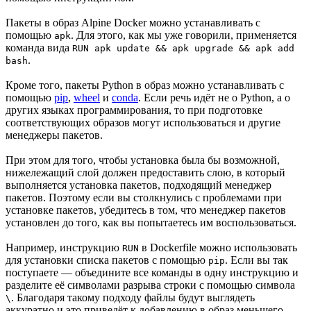
Пакеты в образ Alpine Docker можно устанавливать с
помощью
. Для этого, как мы уже говорили, применяется
apk
команда вида
RUN apk update && apk upgrade && apk add
.
bash
Кроме того, пакеты Python в образ можно устанавливать с
помощью
pip
,
wheel
и
conda
. Если речь идёт не о Python, а о
других языках программирования, то при подготовке
соответствующих образов могут использоваться и другие
менеджеры пакетов.
При этом для того, чтобы установка была бы возможной,
нижележащий слой должен предоставить слою, в который
выполняется установка пакетов, подходящий менеджер
пакетов. Поэтому если вы столкнулись с проблемами при
установке пакетов, убедитесь в том, что менеджер пакетов
установлен до того, как вы попытаетесь им воспользоваться.
Например, инструкцию
в Dockerfile можно использовать
RUN
для установки списка пакетов с помощью
. Если вы так
pip
поступаете — объедините все команды в одну инструкцию и
разделите её символами разрыва строки с помощью символа
. Благодаря такому подходу файлы будут выглядеть
\
аккуратно и это приведёт к добавлению в образ меньшего