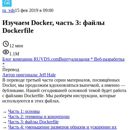
ru_vds
15 фев 2019 в 09:00
Изучаем Docker, часть 3: файлы
Dockerfile
12 мин
1.1M
Блог компании RUVDS.com
Виртуализация
*
Веб-разработка
*
Перевод
Автор оригинала:
Jeff Hale
В переводе третьей части серии материалов, посвящённых
Docker, мы продолжим вдохновляться выпечкой, а именно —
бубликами. Нашей сегодняшней основной темой будет работа
с файлами Dockerfile. Мы разберём инструкции, которые
используются в этих файлах.
→
Часть 1: основы
→
Часть 2: термины и концепции
→
Часть 3: файлы Dockerfile
→
Часть 4: уменьшение размеров образов и ускорение их