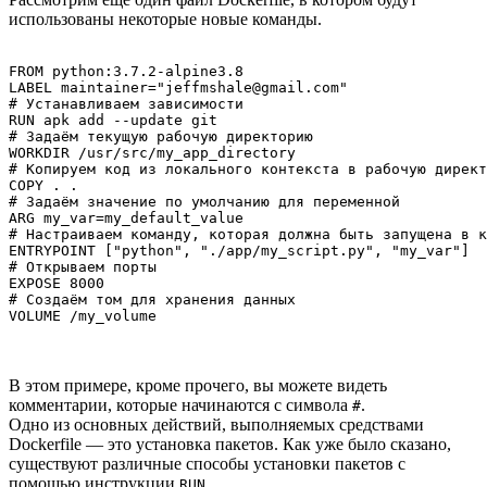
использованы некоторые новые команды.
FROM python:3.7.2-alpine3.8

LABEL maintainer="jeffmshale@gmail.com"

# Устанавливаем зависимости

RUN apk add --update git

# Задаём текущую рабочую директорию

WORKDIR /usr/src/my_app_directory

# Копируем код из локального контекста в рабочую директ
COPY . .

# Задаём значение по умолчанию для переменной

ARG my_var=my_default_value

# Настраиваем команду, которая должна быть запущена в к
ENTRYPOINT ["python", "./app/my_script.py", "my_var"]

# Открываем порты

EXPOSE 8000

# Создаём том для хранения данных

VOLUME /my_volume
В этом примере, кроме прочего, вы можете видеть
комментарии, которые начинаются с символа
.
#
Одно из основных действий, выполняемых средствами
Dockerfile — это установка пакетов. Как уже было сказано,
существуют различные способы установки пакетов с
помощью инструкции
.
RUN