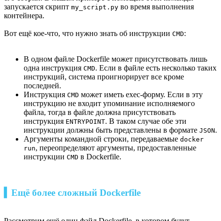
запускается скрипт
во время выполнения
my_script.py
контейнера.
Вот ещё кое-что, что нужно знать об инструкции
:
CMD
В одном файле Dockerfile может присутствовать лишь
одна инструкция
. Если в файле есть несколько таких
CMD
инструкций, система проигнорирует все кроме
последней.
Инструкция
может иметь exec-форму. Если в эту
CMD
инструкцию не входит упоминание исполняемого
файла, тогда в файле должна присутствовать
инструкция
. В таком случае обе эти
ENTRYPOINT
инструкции должны быть представлены в формате
.
JSON
Аргументы командной строки, передаваемые
docker
, переопределяют аргументы, предоставленные
run
инструкции
в Dockerfile.
CMD
▍Ещё более сложный Dockerfile
Рассмотрим ещё один файл Dockerfile, в котором будут