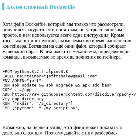
▍Более сложный Dockerfile
Хотя файл Dockerfile, который мы только что рассмотрели,
получился аккуратным и понятным, он устроен слишком
просто, в нём используется всего одна инструкция. Кроме
того, там нет инструкций, вызываемых во время выполнения
контейнера. Взглянем на ещё один файл, который собирает
маленький образ. В нём имеются механизмы, определяющие
команды, вызываемые во время выполнения контейнера.
FROM python:3.7.2-alpine3.8

LABEL maintainer="jeffmshale@gmail.com"

ENV ADMIN="jeff"

RUN apk update && apk upgrade && apk add bash

COPY . ./app

ADD https://raw.githubusercontent.com/discdiver/pachy-v
/my_app_directory

RUN ["mkdir", "/a_directory"]

CMD ["python", "./my_script.py"]
Возможно, на первый взгляд этот файл может показаться
довольно сложным. Поэтому давайте с ним разберёмся.