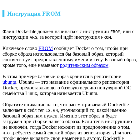
▍Инструкция FROM
Файл Dockerfile должен начинаться с инструкции
, или с
FROM
инструкции
, за которой идёт инструкция
.
ARG
FROM
Ключевое слово
FROM
сообщает Docker о том, чтобы при
сборке образа использовался бы базовый образ, который
соответствует предоставленному имени и тегу. Базовый образ,
кроме того, ещё называют
родительским образом
.
В этом примере базовый образ хранится в репозитории
ubuntu
. Ubuntu — это название официального репозитория
Docker, предоставляющего базовую версию популярной ОС
семейства Linux, которая называется Ubuntu.
Обратите внимание на то, что рассматриваемый Dockerfile
включает в себя тег
, уточняющий то, какой именно
18.04
базовый образ нам нужен. Именно этот образ и будет
загружен при сборке нашего образа. Если тег в инструкцию
не включён, тогда Docker исходит из предположения о том,
что требуется самый свежий образ из репозитория. Для того
чтобы яснее выразить свои намерения, автору Dockerfile