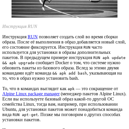
Инструкция RUN
Инструкция
RUN
позволяет создать слой во время сборки
образа. После её выполнения в образ добавляется новый слой,
его состояние фиксируется. Инструкция
часто
RUN
используется для установки в образы дополнительных
пакетов. В предыдущем примере инструкция
RUN apk update
сообщает Docker о том, что системе нужно
&& apk upgrade
обновить пакеты из базового образа. Вслед за этими двумя
командами идёт команда
, указывающая на
&& apk add bash
то, что в образ нужно установить bash.
То, что в командах выглядит как
— это сокращение от
apk
Alpine Linux package manager
(менеджер пакетов Alpine Linux).
Если вы используете базовый образ какой-то другой ОС
семейства Linux, тогда вам, например, при использовании
Ubuntu, для установки пакетов может понадобиться команда
вида
. Позже мы поговорим о других способах
RUN apt-get
установки пакетов.