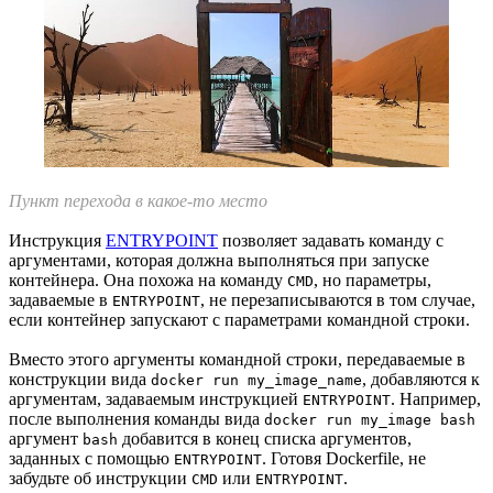
Пункт перехода в какое-то место
Инструкция
ENTRYPOINT
позволяет задавать команду с
аргументами, которая должна выполняться при запуске
контейнера. Она похожа на команду
, но параметры,
CMD
задаваемые в
, не перезаписываются в том случае,
ENTRYPOINT
если контейнер запускают с параметрами командной строки.
Вместо этого аргументы командной строки, передаваемые в
конструкции вида
, добавляются к
docker run my_image_name
аргументам, задаваемым инструкцией
. Например,
ENTRYPOINT
после выполнения команды вида
docker run my_image bash
аргумент
добавится в конец списка аргументов,
bash
заданных с помощью
. Готовя Dockerfile, не
ENTRYPOINT
забудьте об инструкции
или
.
CMD
ENTRYPOINT