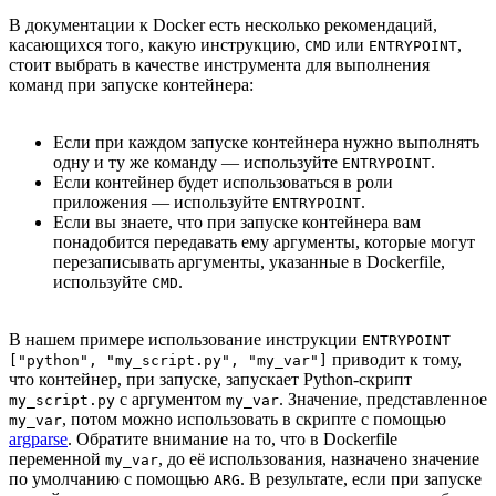
В документации к Docker есть несколько рекомендаций,
касающихся того, какую инструкцию,
или
,
CMD
ENTRYPOINT
стоит выбрать в качестве инструмента для выполнения
команд при запуске контейнера:
Если при каждом запуске контейнера нужно выполнять
одну и ту же команду — используйте
.
ENTRYPOINT
Если контейнер будет использоваться в роли
приложения — используйте
.
ENTRYPOINT
Если вы знаете, что при запуске контейнера вам
понадобится передавать ему аргументы, которые могут
перезаписывать аргументы, указанные в Dockerfile,
используйте
.
CMD
В нашем примере использование инструкции
ENTRYPOINT
приводит к тому,
["python", "my_script.py", "my_var"]
что контейнер, при запуске, запускает Python-скрипт
с аргументом
. Значение, представленное
my_script.py
my_var
, потом можно использовать в скрипте с помощью
my_var
argparse
. Обратите внимание на то, что в Dockerfile
переменной
, до её использования, назначено значение
my_var
по умолчанию с помощью
. В результате, если при запуске
ARG