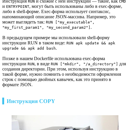
Инструкция
и схожие с ней инструкции — такие, как
RUN
CMD
и
, могут быть использованы либо в exec-форме,
ENTRYPOINT
либо в shell-форме. Exec-форма использует синтаксис,
напоминающий описание JSON-массива. Например, это
может выглядеть так:
RUN ["my_executable",
.
"my_first_param1", "my_second_param2"]
В предыдущем примере мы использовали shell-форму
инструкции RUN в таком виде:
RUN apk update && apk
.
upgrade && apk add bash
Позже в нашем Dockerfile использована exec-форма
инструкции
, в виде
для
RUN
RUN ["mkdir", "/a_directory"]
создания директории. При этом, используя инструкцию в
такой форме, нужно помнить о необходимости оформления
строк с помощью двойных кавычек, как это принято в
формате JSON.
▍Инструкция COPY