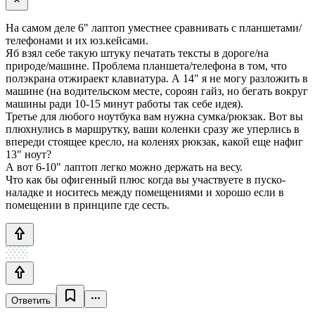
На самом деле 6" лаптоп уместнее сравнивать с планшетами/
телефонами и их юз.кейсами.
Яб взял себе такую штуку печатать тексты в дороге/на
природе/машине. Проблема планшета/телефона в том, что
полэкрана отжираект клавиатура. А 14" я не могу разложить в
машине (на водительском месте, сороян гайз, но бегать вокруг
машины ради 10-15 минут работы так себе идея).
Третье для любого ноутбука вам нужна сумка/рюкзак. Вот вы
плюхнулись в маршрутку, ваши коленки сразу же уперлись в
впереди стоящее кресло, на коленях рюкзак, какой еще нафиг
13" ноут?
А вот 6-10" лаптоп легко можно держать на весу.
Что как бы офигенный плюс когда вы участвуете в пуско-
наладке и носитесь между помещениями и хорошо если в
помещении в принципе где сесть.
Ответить