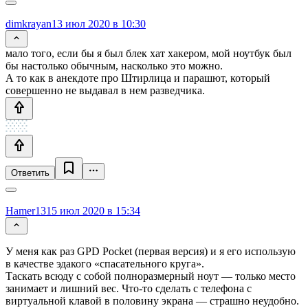
dimkrayan
13 июл 2020 в 10:30
мало того, если бы я был блек хат хакером, мой ноутбук был
бы настолько обычным, насколько это можно.
А то как в анекдоте про Штирлица и парашют, который
совершенно не выдавал в нем разведчика.
Ответить
Hamer13
15 июл 2020 в 15:34
У меня как раз GPD Pocket (первая версия) и я его использую
в качестве эдакого «спасательного круга».
Таскать всюду с собой полноразмерный ноут — только место
занимает и лишний вес. Что-то сделать с телефона с
виртуальной клавой в половину экрана — страшно неудобно.