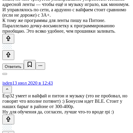
адресной ленты — чтобы ещё и музыку играло, как минимум.
И управлялось по сети, а ардуино с вайфаем стоит сравнимо
(если не дороже) с 3А+.
К тому же программы для ленты пишу на Питоне.
Параллельно дочку-восьмилетку к программированию
приобщаю. Это всяко удобнее, чем прошивки заливать.
Ответить
isden
13 июл 2020 в 12:43
Esp32 умеет и вайфай и питон и музыку (это не пробовал, но
говорят что вполне потянет) :) Бонусом идет BLE. Стоит у
наших барыг в районе от 300-400р.
Ну для обучения да, согласен, лучше что-то вроде rpi :)