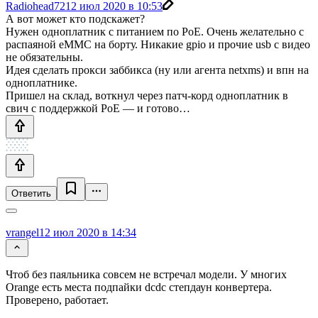
Radiohead72
12 июл 2020 в 10:53
А вот может кто подскажет?
Нужен одноплатник с питанием по PoE. Очень желательно с
распаяной eMMC на борту. Никакие gpio и прочие usb с видео
не обязательны.
Идея сделать прокси заббикса (ну или агента netxms) и впн на
одноплатнике.
Пришел на склад, воткнул через патч-корд одноплатник в
свич с поддержкой PoE — и готово…
Ответить
vrangel
12 июл 2020 в 14:34
Чтоб без паяльника совсем не встречал модели. У многих
Orange есть места подпайки dcdc степдаун конвертера.
Проверено, работает.