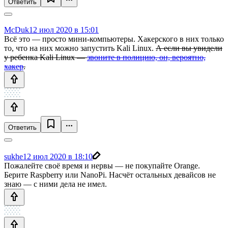
Ответить
McDuk
12 июл 2020 в 15:01
Всё это — просто мини-компьютеры. Хакерского в них только
то, что на них можно запустить Kali Linux.
А если вы увидели
у ребенка Kali Linux —
звоните в полицию, он, вероятно,
хакер
.
Ответить
sukhe
12 июл 2020 в 18:10
Пожалейте своё время и нервы — не покупайте Orange.
Берите Raspberry или NanoPi. Насчёт остальных девайсов не
знаю — с ними дела не имел.