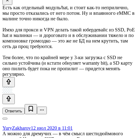
Есть как отдельный модуль/hat, и стоит как-то неприлично,
мы просто отказались от него потом. Ну и впаянного eMMC в
малине точно никогда не было.
Имхо для прокси и VPN делать такой юбердевайс из SSD, PoE
hat и малинки — и дороговато и в обслуживании тяжело и по
компоновке громоздко — это же не БД на нем крутить, там
сеть да проц требуются.
Тем более, что по крайней мере у 3-ки загрузка с SSD не
сильно устойчива (и кстати обнуляет warranty bit), а SD карту
оно пилить будет пока не пропилит — придется менять
регулярно.
Ответить
YuryZakharov
12 июл 2020 в 11:01
А можно для дремучих — в чём смысл шестидюймового