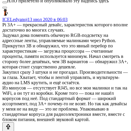
НЛО прилетело и опубликовало эту надпись здесь
ICELedyanoj
13 июл 2020 в 06:03
Pi 3A+ — прекрасный девайс, характеристик которого вполне
достаточно во многих случаях.
Задумал дома поменять обычную RGB-подсветку на
адрессные ленты, управляемые малинками через Python.
Прикрутил 3B и обнаружил, что это явный перебор по
характеристикам — загрузка процессора — считанные
проценты, памяти используется минимум. Начал смотреть в
сторону более дешёвых, чем 3B вариантов — обнаружил 3A+,
которая стоит существенно дешевле.
Закупил сразу 3 штуки и не прогадал. Производительности —
за глаза. Хватает, чтобы и лентой управлять, и мультирум-
аудио на LMS крутить, и ещё остаётся.
Из минусов — отсутствует RJ45, но все мои малинки и так на
WiFi, а он тут из коробки. Кроме того — пока не нашёл
корпусов под неё. Под стандартный формат — широкий
ассортимент, под 3A+ почему-то не возят. Но так как девайсы
у меня не на виду — это не проблема. Упаковываю в
стандартные корпуса для радиоэлектроники вместе, вместе с
блоком питания, внешней звуковой картой.