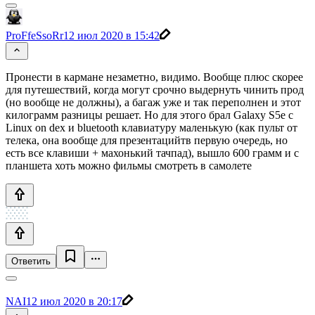
ProFfeSsoRr
12 июл 2020 в 15:42
Пронести в кармане незаметно, видимо. Вообще плюс скорее
для путешествий, когда могут срочно выдернуть чинить прод
(но вообще не должны), а багаж уже и так переполнен и этот
килограмм разницы решает. Но для этого брал Galaxy S5e с
Linux on dex и bluetooth клавиатуру маленькую (как пульт от
телека, она вообще для презентацийтв первую очередь, но
есть все клавиши + махонький тачпад), вышло 600 грамм и с
планшета хоть можно фильмы смотреть в самолете
Ответить
NAI
12 июл 2020 в 20:17