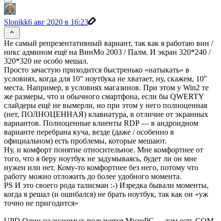
Slonikk
6 авг 2020 в 16:23
Не самый репрезентативный вариант, так как я работаю вин /
никс админом ещё на ВинМо 2003 / Палм. И экран 320*240 /
320*320 не особо мешал.
Просто зачастую приходится быстренько «натыкать» в
условиях, когда для 10" ноутбука не хватает, ну, скажем, 10"
места. Например, в условиях магазинов. При этом у Win2 те
же размеры, что и обычного смартфона, если бы QWERTY
слайдеры ещё не вымерли, но при этом у него полноценная
(нет, ПОЛНОЦЕННАЯ) клавиатура, в отличие от экранных
вариантов. Полноценные клиенты RDP — в андроидном
варианте перебрана куча, везде (даже / особенно в
официальном) есть проблемы, которые мешают.
Ну, и комфорт понятие относительное. Мне комфортнее от
того, что я беру ноутбук не задумываясь, будет ли он мне
нужен или нет. Кому-то комфортнее без него, потому что
работу можно отложить до более удобного момента.
PS И это своего рода талисман :-) Изредка бывали моменты,
когда я решал (и ошибался) не брать ноутбук, так как он «уж
точно не пригодится»
UPD Один из знакомых пользуется MicroPC — там есть COM