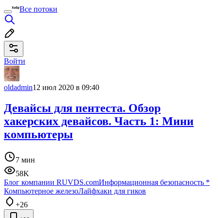
Все потоки
Войти
oldadmin
12 июл 2020 в 09:40
Девайсы для пентеста. Обзор
хакерских девайсов. Часть 1: Мини
компьютеры
7 мин
58K
Блог компании RUVDS.com
Информационная безопасность
*
Компьютерное железо
Лайфхаки для гиков
+26