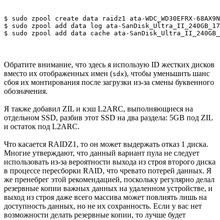
$ sudo zpool create data raidz1 ata-WDC_WD30EFRX-68AX9N
$ sudo zpool add data log ata-SanDisk_Ultra_II_240GB_17
$ sudo zpool add data cache ata-SanDisk_Ultra_II_240GB_
Обратите внимание, что здесь я использую ID жестких дисков
вместо их отображенных имен (
), чтобы уменьшить шанс
sdx
сбоя их монтирования после загрузки из-за смены буквенного
обозначения.
Я также добавил ZIL и кэш L2ARC, выполняющиеся на
отдельном SSD, разбив этот SSD на два раздела: 5GB под ZIL
и остаток под L2ARC.
Что касается RAIDZ1, то он может выдержать отказ 1 диска.
Многие утверждают, что данный вариант пула не следует
использовать из-за вероятности выхода из строя второго диска
в процессе пересборки RAID, что чревато потерей данных. Я
же пренебрег этой рекомендацией, поскольку регулярно делал
резервные копии важных данных на удаленном устройстве, и
выход из строя даже всего массива может повлиять лишь на
доступность данных, но не их сохранность. Если у вас нет
возможности делать резервные копии, то лучше будет