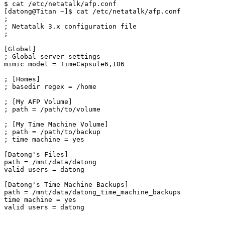
$ cat /etc/netatalk/afp.conf

[datong@Titan ~]$ cat /etc/netatalk/afp.conf 

;

; Netatalk 3.x configuration file

;

[Global]

; Global server settings

mimic model = TimeCapsule6,106

; [Homes]

; basedir regex = /home

; [My AFP Volume]

; path = /path/to/volume

; [My Time Machine Volume]

; path = /path/to/backup

; time machine = yes

[Datong's Files]

path = /mnt/data/datong

valid users = datong

[Datong's Time Machine Backups]

path = /mnt/data/datong_time_machine_backups

time machine = yes

valid users = datong