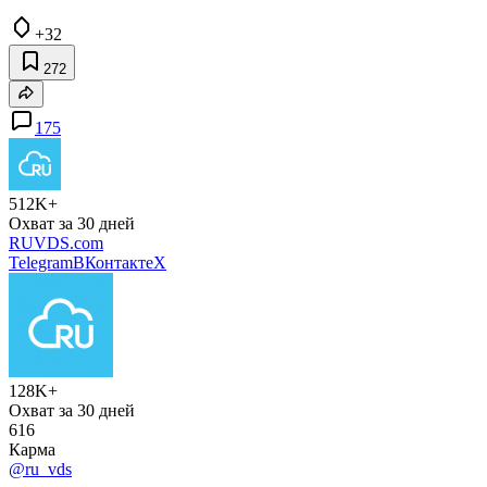
+32
272
175
512K+
Охват за 30 дней
RUVDS.com
Telegram
ВКонтакте
X
128K+
Охват за 30 дней
616
Карма
@ru_vds