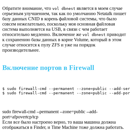
Обратите внимание, что
является в моем случае
vol dbnest
серьезным улучшением, так как по умолчанию Netatalk пишет
базу данных CNID в корень файловой системы, что было
совсем нежелательно, поскольку моя основная файловая
система выполняется на USB, в связи с чем работает
относительно медленно. Включение же
приводит
vol dbnest
к сохранению базы данных в корне Volume, который в этом
случае относится к пулу ZFS и уже на порядок
производительнее.
Включение портов в Firewall
$ sudo firewall-cmd --permanent --zone=public --add-ser
$ sudo firewall-cmd --permanent --zone=public --add-por
sudo firewall-cmd --permanent --zone=public --add-
port=afpovertcp/tcp
Если все было настроено верно, то ваша машина должна
отображаться в Finder, и Time Machine тоже должна работать.