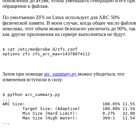
обновлений до
, чтобы уменьшить генерацию IOPS при
atime
обращении к файлам.
По умолчанию ZFS on Linux использует для ARC 50%
физической памяти. В моем случае, когда общее число файлов
невелико, этот объем можно безопасно увеличить до 90%, так
как другие приложения на сервере выполняться не будут.
$ cat /etc/modprobe.d/zfs.conf 

options zfs zfs_arc_max=14378074112
Затем при помощи
arc_summary.py
можно убедиться, что
изменения вступили в силу:
$ python arc_summary.py

...

ARC Size:				100.05%	11.55	GiB

	Target Size: (Adaptive)		100.00%	11.54	GiB

	Min Size (Hard Limit):		0.27%	32.00	MiB

	Max Size (High Water):		369:1	11.54	GiB

...