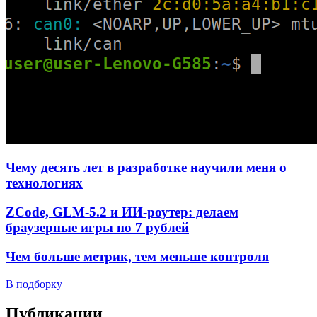
Чему десять лет в разработке научили меня о
технологиях
ZCode, GLM-5.2 и ИИ-роутер: делаем
браузерные игры по 7 рублей
Чем больше метрик, тем меньше контроля
В подборку
Публикации