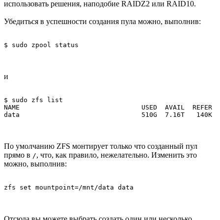
использовать решения, наподобие RAIDZ2 или RAID10.
Убедиться в успешности создания пула можно, выполнив:
$ sudo zpool status
и
$ sudo zfs list

NAME                               USED  AVAIL  REFER  
data                               510G  7.16T   140K  
По умолчанию ZFS монтирует только что созданный пул
прямо в
, что, как правило, нежелательно. Изменить это
/
можно, выполнив:
zfs set mountpoint=/mnt/data data
Отсюда вы можете выбрать создать один или несколько