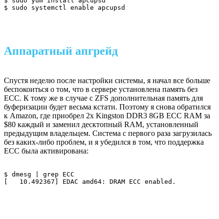
$ sudo yum install apcupsd

$ sudo systemctl enable apcupsd
Аппаратный апгрейд
Спустя неделю после настройки системы, я начал все больше
беспокоиться о том, что в сервере установлена память без
ECC. К тому же в случае с ZFS дополнительная память для
буферизации будет весьма кстати. Поэтому я снова обратился
к Amazon, где приобрел 2x Kingston DDR3 8GB ECC RAM за
$80 каждый и заменил десктопный RAM, установленный
предыдущим владельцем. Система с первого раза загрузилась
без каких-либо проблем, и я убедился в том, что поддержка
ECC была активирована:
$ dmesg | grep ECC

[   10.492367] EDAC amd64: DRAM ECC enabled.