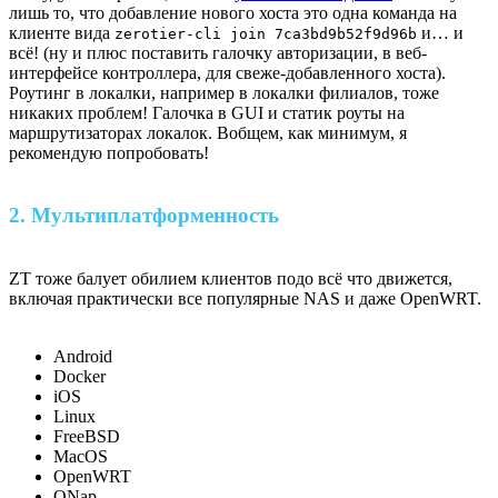
лишь то, что добавление нового хоста это одна команда на
клиенте вида
и… и
zerotier-cli join 7ca3bd9b52f9d96b
всё! (ну и плюс поставить галочку авторизации, в веб-
интерфейсе контроллера, для свеже-добавленного хоста).
Роутинг в локалки, например в локалки филиалов, тоже
никаких проблем! Галочка в GUI и статик роуты на
маршрутизаторах локалок. Вобщем, как минимум, я
рекомендую попробовать!
2. Мультиплатформенность
ZT тоже балует обилием клиентов подо всё что движется,
включая практически все популярные NAS и даже OpenWRT.
Android
Docker
iOS
Linux
FreeBSD
MacOS
OpenWRT
QNap