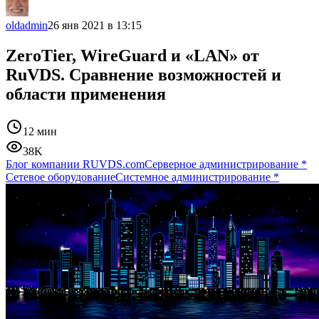
oldadmin
26 янв 2021 в 13:15
ZeroTier, WireGuard и «LAN» от
RuVDS. Сравнение возможностей и
области применения
12 мин
38K
Блог компании RUVDS.com
Серверное администрирование
*
Сетевое оборудование
Системное администрирование
*