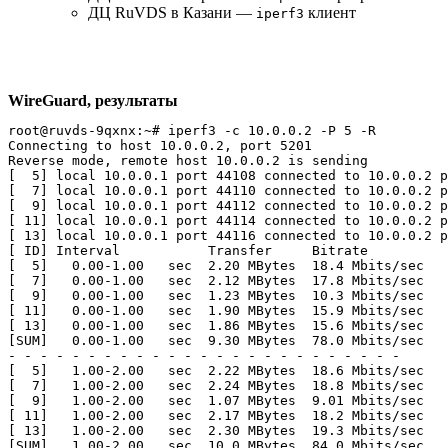
ДЦ RuVDS в Казани —
клиент
iperf3
WireGuard, результаты
root@ruvds-9qxnx:~# iperf3 -c 10.0.0.2 -P 5 -R 

Connecting to host 10.0.0.2, port 5201

Reverse mode, remote host 10.0.0.2 is sending

[  5] local 10.0.0.1 port 44108 connected to 10.0.0.2 p
[  7] local 10.0.0.1 port 44110 connected to 10.0.0.2 p
[  9] local 10.0.0.1 port 44112 connected to 10.0.0.2 p
[ 11] local 10.0.0.1 port 44114 connected to 10.0.0.2 p
[ 13] local 10.0.0.1 port 44116 connected to 10.0.0.2 p
[ ID] Interval           Transfer     Bitrate

[  5]   0.00-1.00   sec  2.20 MBytes  18.4 Mbits/sec   
[  7]   0.00-1.00   sec  2.12 MBytes  17.8 Mbits/sec   
[  9]   0.00-1.00   sec  1.23 MBytes  10.3 Mbits/sec   
[ 11]   0.00-1.00   sec  1.90 MBytes  15.9 Mbits/sec   
[ 13]   0.00-1.00   sec  1.86 MBytes  15.6 Mbits/sec   
[SUM]   0.00-1.00   sec  9.30 MBytes  78.0 Mbits/sec   
- - - - - - - - - - - - - - - - - - - - - - - - -

[  5]   1.00-2.00   sec  2.22 MBytes  18.6 Mbits/sec   
[  7]   1.00-2.00   sec  2.24 MBytes  18.8 Mbits/sec   
[  9]   1.00-2.00   sec  1.07 MBytes  9.01 Mbits/sec   
[ 11]   1.00-2.00   sec  2.17 MBytes  18.2 Mbits/sec   
[ 13]   1.00-2.00   sec  2.30 MBytes  19.3 Mbits/sec   
[SUM]   1.00-2.00   sec  10.0 MBytes  84.0 Mbits/sec   