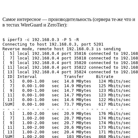
Самое интересное — производительность (сервера те-же что и
в тестах WireGuard и ZeroTier):
$ iperf3 -c 192.168.0.3 -P 5 -R 

Connecting to host 192.168.0.3, port 5201

Reverse mode, remote host 192.168.0.3 is sending

[  5] local 192.168.0.4 port 35816 connected to 192.168
[  7] local 192.168.0.4 port 35818 connected to 192.168
[  9] local 192.168.0.4 port 35820 connected to 192.168
[ 11] local 192.168.0.4 port 35822 connected to 192.168
[ 13] local 192.168.0.4 port 35824 connected to 192.168
[ ID] Interval           Transfer     Bitrate

[  5]   0.00-1.00   sec  14.8 MBytes   124 Mbits/sec   
[  7]   0.00-1.00   sec  14.9 MBytes   125 Mbits/sec   
[  9]   0.00-1.00   sec  14.7 MBytes   123 Mbits/sec   
[ 11]   0.00-1.00   sec  14.7 MBytes   123 Mbits/sec   
[ 13]   0.00-1.00   sec  14.6 MBytes   122 Mbits/sec   
[SUM]   0.00-1.00   sec  73.7 MBytes   617 Mbits/sec   
- - - - - - - - - - - - - - - - - - - - - - - - -

[  5]   1.00-2.00   sec  20.9 MBytes   176 Mbits/sec   
[  7]   1.00-2.00   sec  20.7 MBytes   174 Mbits/sec   
[  9]   1.00-2.00   sec  20.7 MBytes   174 Mbits/sec   
[ 11]   1.00-2.00   sec  20.6 MBytes   173 Mbits/sec   
[ 13]   1.00-2.00   sec  20.4 MBytes   171 Mbits/sec   
[SUM]   1.00-2.00   sec   103 MBytes   868 Mbits/sec   