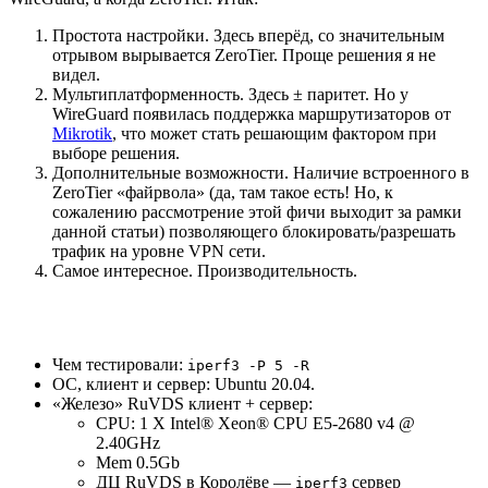
Простота настройки. Здесь вперёд, со значительным
отрывом вырывается ZeroTier. Проще решения я не
видел.
Мультиплатформенность. Здесь ± паритет. Но у
WireGuard появилась поддержка маршрутизаторов от
Mikrotik
, что может стать решающим фактором при
выборе решения.
Дополнительные возможности. Наличие встроенного в
ZeroTier «файрвола» (да, там такое есть! Но, к
сожалению рассмотрение этой фичи выходит за рамки
данной статьи) позволяющего блокировать/разрешать
трафик на уровне VPN сети.
Самое интересное. Производительность.
Чем тестировали:
iperf3 -P 5 -R
ОС, клиент и сервер: Ubuntu 20.04.
«Железо» RuVDS клиент + сервер:
CPU: 1 X Intel® Xeon® CPU E5-2680 v4 @
2.40GHz
Mem 0.5Gb
ДЦ RuVDS в Королёве —
сервер
iperf3