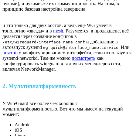
руками), и руками-же их скоммуницировать. На этом, в
принципе базовая настройка завершена.
и это только для двух хостов, а ведь ещё WG умеет в
топологию «звезда» и в
mesh
. Разумеется, в продакшене, всё
делается через создание конфигов в
и добавление в
/etc/wireguard/interface_name.conf
автозапуск systemd
. Или
wg-quick@interface_name.service
штатным
конфигурированием интерфейса, если используется
systemd-networkd. Там-же можно
посмотреть
как
конфигурировать wireguard для других менеджеров сети,
включая NetworkManager.
2. Мультиплатформенность
У WireGuard всё более чем хорошо с
мультиплатформенностью. Вот что мы имеем на текущий
момент:
Android
iOS
Linux