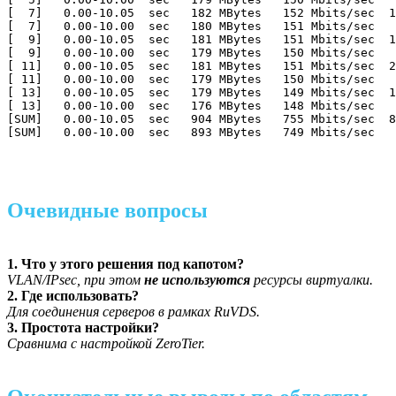
[  7]   0.00-10.05  sec   182 MBytes   152 Mbits/sec  1
[  7]   0.00-10.00  sec   180 MBytes   151 Mbits/sec   
[  9]   0.00-10.05  sec   181 MBytes   151 Mbits/sec  1
[  9]   0.00-10.00  sec   179 MBytes   150 Mbits/sec   
[ 11]   0.00-10.05  sec   181 MBytes   151 Mbits/sec  2
[ 11]   0.00-10.00  sec   179 MBytes   150 Mbits/sec   
[ 13]   0.00-10.05  sec   179 MBytes   149 Mbits/sec  1
[ 13]   0.00-10.00  sec   176 MBytes   148 Mbits/sec   
[SUM]   0.00-10.05  sec   904 MBytes   755 Mbits/sec  8
[SUM]   0.00-10.00  sec   893 MBytes   749 Mbits/sec   
Очевидные вопросы
1. Что у этого решения под капотом?
VLAN/IPsec, при этом
не используются
ресурсы виртуалки.
2. Где использовать?
Для соединения серверов в рамках RuVDS.
3. Простота настройки?
Сравнима с настройкой ZeroTier.