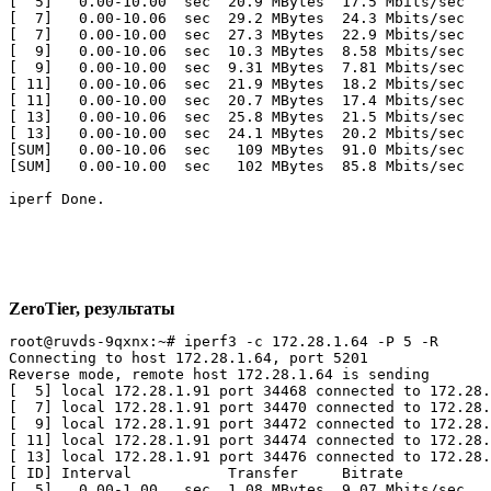
[  5]   0.00-10.00  sec  20.9 MBytes  17.5 Mbits/sec   
[  7]   0.00-10.06  sec  29.2 MBytes  24.3 Mbits/sec   
[  7]   0.00-10.00  sec  27.3 MBytes  22.9 Mbits/sec   
[  9]   0.00-10.06  sec  10.3 MBytes  8.58 Mbits/sec   
[  9]   0.00-10.00  sec  9.31 MBytes  7.81 Mbits/sec   
[ 11]   0.00-10.06  sec  21.9 MBytes  18.2 Mbits/sec   
[ 11]   0.00-10.00  sec  20.7 MBytes  17.4 Mbits/sec   
[ 13]   0.00-10.06  sec  25.8 MBytes  21.5 Mbits/sec   
[ 13]   0.00-10.00  sec  24.1 MBytes  20.2 Mbits/sec   
[SUM]   0.00-10.06  sec   109 MBytes  91.0 Mbits/sec   
[SUM]   0.00-10.00  sec   102 MBytes  85.8 Mbits/sec   
iperf Done.
ZeroTier, результаты
root@ruvds-9qxnx:~# iperf3 -c 172.28.1.64 -P 5 -R 

Connecting to host 172.28.1.64, port 5201

Reverse mode, remote host 172.28.1.64 is sending

[  5] local 172.28.1.91 port 34468 connected to 172.28.
[  7] local 172.28.1.91 port 34470 connected to 172.28.
[  9] local 172.28.1.91 port 34472 connected to 172.28.
[ 11] local 172.28.1.91 port 34474 connected to 172.28.
[ 13] local 172.28.1.91 port 34476 connected to 172.28.
[ ID] Interval           Transfer     Bitrate

[  5]   0.00-1.00   sec  1.08 MBytes  9.07 Mbits/sec   