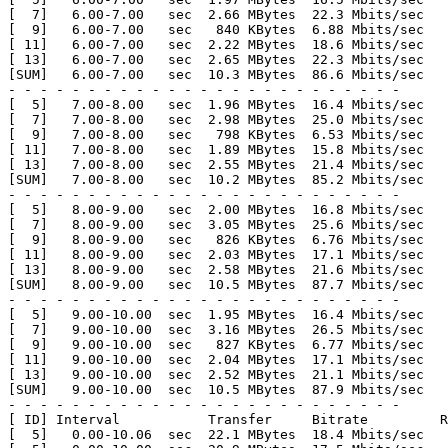
[  7]   6.00-7.00   sec  2.66 MBytes  22.3 Mbits/sec   
[  9]   6.00-7.00   sec   840 KBytes  6.88 Mbits/sec   
[ 11]   6.00-7.00   sec  2.22 MBytes  18.6 Mbits/sec   
[ 13]   6.00-7.00   sec  2.65 MBytes  22.3 Mbits/sec   
[SUM]   6.00-7.00   sec  10.3 MBytes  86.6 Mbits/sec   
- - - - - - - - - - - - - - - - - - - - - - - - -

[  5]   7.00-8.00   sec  1.96 MBytes  16.4 Mbits/sec   
[  7]   7.00-8.00   sec  2.98 MBytes  25.0 Mbits/sec   
[  9]   7.00-8.00   sec   798 KBytes  6.53 Mbits/sec

[ 11]   7.00-8.00   sec  1.89 MBytes  15.8 Mbits/sec   
[ 13]   7.00-8.00   sec  2.55 MBytes  21.4 Mbits/sec   
[SUM]   7.00-8.00   sec  10.2 MBytes  85.2 Mbits/sec   
- - - - - - - - - - - - - - - - - - - - - - - - -

[  5]   8.00-9.00   sec  2.00 MBytes  16.8 Mbits/sec   
[  7]   8.00-9.00   sec  3.05 MBytes  25.6 Mbits/sec   
[  9]   8.00-9.00   sec   826 KBytes  6.76 Mbits/sec   
[ 11]   8.00-9.00   sec  2.03 MBytes  17.1 Mbits/sec   
[ 13]   8.00-9.00   sec  2.58 MBytes  21.6 Mbits/sec   
[SUM]   8.00-9.00   sec  10.5 MBytes  87.7 Mbits/sec   
- - - - - - - - - - - - - - - - - - - - - - - - -

[  5]   9.00-10.00  sec  1.95 MBytes  16.4 Mbits/sec   
[  7]   9.00-10.00  sec  3.16 MBytes  26.5 Mbits/sec   
[  9]   9.00-10.00  sec   827 KBytes  6.77 Mbits/sec   
[ 11]   9.00-10.00  sec  2.04 MBytes  17.1 Mbits/sec   
[ 13]   9.00-10.00  sec  2.52 MBytes  21.1 Mbits/sec   
[SUM]   9.00-10.00  sec  10.5 MBytes  87.9 Mbits/sec   
- - - - - - - - - - - - - - - - - - - - - - - - -

[ ID] Interval           Transfer     Bitrate         R
[  5]   0.00-10.06  sec  22.1 MBytes  18.4 Mbits/sec   