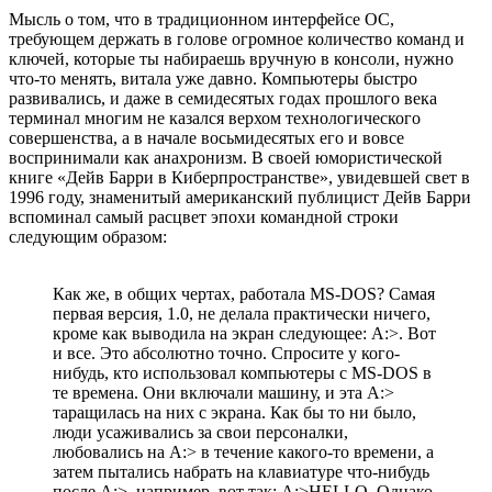
Мысль о том, что в традиционном интерфейсе ОС,
требующем держать в голове огромное количество команд и
ключей, которые ты набираешь вручную в консоли, нужно
что-то менять, витала уже давно. Компьютеры быстро
развивались, и даже в семидесятых годах прошлого века
терминал многим не казался верхом технологического
совершенства, а в начале восьмидесятых его и вовсе
воспринимали как анахронизм. В своей юмористической
книге «Дейв Барри в Киберпространстве», увидевшей свет в
1996 году, знаменитый американский публицист Дейв Барри
вспоминал самый расцвет эпохи командной строки
следующим образом:
Как же, в общих чертах, работала MS-DOS? Самая
первая версия, 1.0, не делала практически ничего,
кроме как выводила на экран следующее: A:>. Вот
и все. Это абсолютно точно. Спросите у кого-
нибудь, кто использовал компьютеры с MS-DOS в
те времена. Они включали машину, и эта A:>
таращилась на них с экрана. Как бы то ни было,
люди усаживались за свои персоналки,
любовались на A:> в течение какого-то времени, а
затем пытались набрать на клавиатуре что-нибудь
после A:>, например, вот так: A:>HELLO. Однако