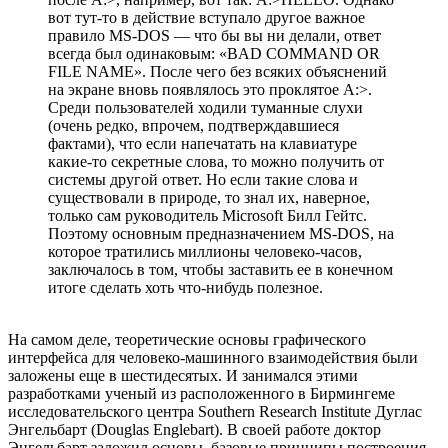
вот тут-то в действие вступало другое важное
правило MS-DOS — что бы вы ни делали, ответ
всегда был одинаковым: «BAD COMMAND OR
FILE NAME». После чего без всяких объяснений
на экране вновь появлялось это проклятое A:>.
Среди пользователей ходили туманные слухи
(очень редко, впрочем, подтверждавшиеся
фактами), что если напечатать на клавиатуре
какие-то секретные слова, то можно получить от
системы другой ответ. Но если такие слова и
существовали в природе, то знал их, наверное,
только сам руководитель Microsoft Билл Гейтс.
Поэтому основным предназначением MS-DOS, на
которое тратились миллионы человеко-часов,
заключалось в том, чтобы заставить ее в конечном
итоге сделать хоть что-нибудь полезное.
На самом деле, теоретические основы графического
интерфейса для человеко-машинного взаимодействия были
заложены еще в шестидесятых. И занимался этими
разработками ученый из расположенного в Бирмингеме
исследовательского центра Southern Research Institute Дуглас
Энгельбарт (Douglas Englebart). В своей работе доктор
Энгельбарт заложил основы, базовые принципы построения