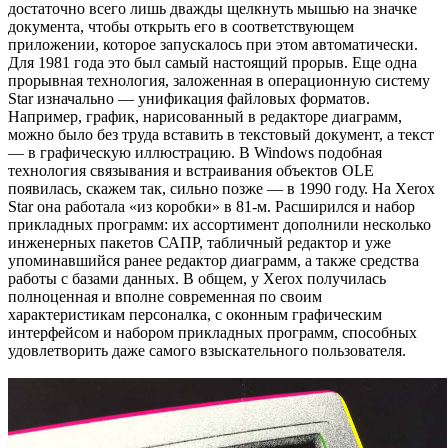
достаточно всего лишь дважды щелкнуть мышью на значке
документа, чтобы открыть его в соответствующем
приложении, которое запускалось при этом автоматически.
Для 1981 года это был самый настоящий прорыв. Еще одна
прорывная технология, заложенная в операционную систему
Star изначально — унификация файловых форматов.
Например, график, нарисованный в редакторе диаграмм,
можно было без труда вставить в текстовый документ, а текст
— в графическую иллюстрацию. В Windows подобная
технология связывания и встраивания объектов OLE
появилась, скажем так, сильно позже — в 1990 году. На Xerox
Star она работала «из коробки» в 81-м. Расширился и набор
прикладных программ: их ассортимент дополнили несколько
инженерных пакетов САПР, табличный редактор и уже
упоминавшийся ранее редактор диаграмм, а также средства
работы с базами данных. В общем, у Xerox получилась
полноценная и вполне современная по своим
характеристикам персоналка, с оконным графическим
интерфейсом и набором прикладных программ, способных
удовлетворить даже самого взыскательного пользователя.