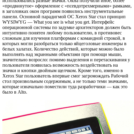
использовались разные значки. Окна получили иное, более
«продвинутое» оформление с «псевдотрехмерными» рамками,
в заголовках окон программ появились инструментальные
панели. Основной парадигмой ОС Xerox Star стал принцип
WYSIWYG — What you see is what you get. Интерфейс
операционной системы по задумке архитекторов должен быть
интуитивно понятен любому пользователю, в противовес
сложным для изучения платформам с командной строкой, в
которых могли разобраться только яйцеголовые инженеры в
белых халатах. Количество действий, которые можно было
выполнять над экранными объектами при помощи мыши,
значительно возросло: помимо выделения и перетаскивания у
пользователя появилась возможность воздействовать на
значки и кнопки двойным щелчком. Кроме того, именно в
Xerox Star пользователь впервые смог загромождать Рабочий
стол произвольным содержимым, а не только теми значками,
которые изначально поместили туда разработчики — как это
было в Alto.