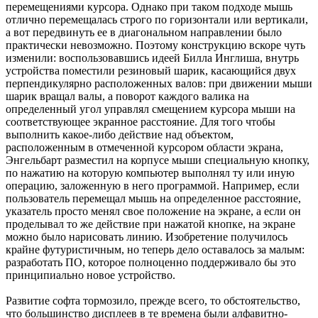
перемещениями курсора. Однако при таком подходе мышь
отлично перемещалась строго по горизонтали или вертикали,
а вот передвинуть ее в диагональном направлении было
практически невозможно. Поэтому конструкцию вскоре чуть
изменили: воспользовавшись идеей Билла Инглиша, внутрь
устройства поместили резиновый шарик, касающийся двух
перпендикулярно расположенных валов: при движении мыши
шарик вращал валы, а поворот каждого валика на
определенный угол управлял смещением курсора мыши на
соответствующее экранное расстояние. Для того чтобы
выполнить какое-либо действие над объектом,
расположенным в отмеченной курсором области экрана,
Энгельбарт разместил на корпусе мыши специальную кнопку,
по нажатию на которую компьютер выполнял ту или иную
операцию, заложенную в него программой. Например, если
пользователь перемещал мышь на определенное расстояние,
указатель просто менял свое положение на экране, а если он
проделывал то же действие при нажатой кнопке, на экране
можно было нарисовать линию. Изобретение получилось
крайне футуристичным, но теперь дело оставалось за малым:
разработать ПО, которое полноценно поддерживало бы это
принципиально новое устройство.
Развитие софта тормозило, прежде всего, то обстоятельство,
что большинство дисплеев в те времена были алфавитно-