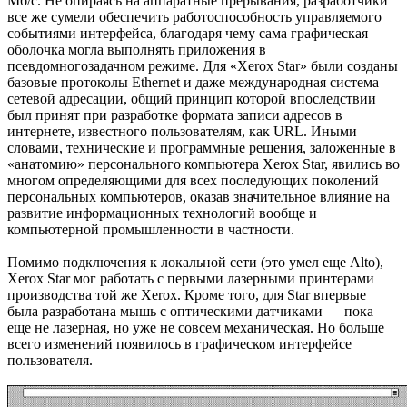
Мб/с. Не опираясь на аппаратные прерывания, разработчики
все же сумели обеспечить работоспособность управляемого
событиями интерфейса, благодаря чему сама графическая
оболочка могла выполнять приложения в
псевдомногозадачном режиме. Для «Xerox Star» были созданы
базовые протоколы Ethernet и даже международная система
сетевой адресации, общий принцип которой впоследствии
был принят при разработке формата записи адресов в
интернете, известного пользователям, как URL. Иными
словами, технические и программные решения, заложенные в
«анатомию» персонального компьютера Xerox Star, явились во
многом определяющими для всех последующих поколений
персональных компьютеров, оказав значительное влияние на
развитие информационных технологий вообще и
компьютерной промышленности в частности.
Помимо подключения к локальной сети (это умел еще Alto),
Xerox Star мог работать с первыми лазерными принтерами
производства той же Xerox. Кроме того, для Star впервые
была разработана мышь с оптическими датчиками — пока
еще не лазерная, но уже не совсем механическая. Но больше
всего изменений появилось в графическом интерфейсе
пользователя.