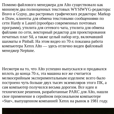
Помимо файлового менеджера для Alto существовало как
минимум два полноценных текстовых WYSIWYG-редактора:
Bravo и Gypsy, два растровых графических редактора: Markup
и Draw, клиенты для обмена текстовыми сообщениями по
сети Hardy и Laurel (прообраз современных почтовых
программ), утилита для сетевого чата, утилита для обмена
файлами по сети, векторный редактор для проектирования
печатных плат Sil, а также целый набор игр, включавший
шахматы и Pinball. На этом видео из 70-х показана работа
компьютера Xerox Alto — здесь отлично виден файловый
менеджер Neptune.
Несмотря на то, что Alto успешно выпускался и продавался
вплоть до конца 70-х, эта машина все же считается
мелкосерийным экспериментальным изделием: всего было
построено чуть больше двух тысяч экземпляров этого ПК, а
сам компьютер получился весьма дорогим. Все идеи и
технические решения, разработанные PARC для Alto, нашли
свое применение в серийном персональном компьютере
«Star», выпущенном компанией Xerox на рынок в 1981 году.