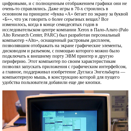
цифровыми, и с полноценным отображением графики они не
очень-то справлялись. Даже игры в 70-х строились в
основном на принципе «буква «А» бегает по экрану за буквой
«Б»», что уж говорить о более серьезных вещах? Все
изменилось, когда в конце семидесятых годов в
исследовательском центре компании Xerox в Пало-Альто (Palo
Alto Research Center, PARC) был разработан персональный
компьютер «Alto», оснащенный растровым дисплеем,
позволявшим отображать на экране графические элементы,
дисководом и разъемом, с помощью которого можно было
подключать к внешнему порту ЭВМ принтер и другую
периферию. Этот компьютер по своим характеристикам
позволял запускать приложения с графическим интерфейсом,
а главное, поддерживал изобретение Дугласа Энгельбарта —
компьютерную мышь, в конструкцию которой для пущего
удобства пользователя добавили еще две кнопки.