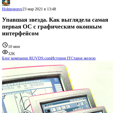
Holmogorov
23 мар 2021 в 13:48
Упавшая звезда. Как выглядела самая
первая ОС с графическим оконным
интерфейсом
10 мин
32K
Блог компании RUVDS.com
История IT
Старое железо