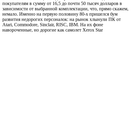
покупателям в сумму от 16,5 до почти 50 тысяч долларов в
зависимости от выбранной комплектации, что, прямо скажем,
немало. Именно на первую половину 80-х пришелся бум
развития недорогих персоналок: на рынок хлынули ПК от
Atari, Commodore, Sinclair, RISC, IBM. На их фоне
навороченные, но дорогие как самолет Xerox Star
катастрофически проигрывали конкурентную борьбу.
В 1979 году Стив Джобс посетил исследовательский центр
PARC в Пало Альто и провел довольно конструктивные
переговоры, в результате которых компания Xerox разжилась
акциями Apple, а Джобс получил доступ к разработкам
операционной системы Xerox Star. Концепция этой ОС легла
в основу созданной инженерами Apple платформы Macintosh.
Отдаленное эхо данной сделки мы ощущаем и сейчас, покупая
устройства с логотипом в виде надкусанного яблока на
корпусе. Ведь именно идеи Дугласа Энгельбарта и
специалистов из Xerox, придуманные еще в 70-х, наши свое
воплощение во всех современных ОС с графическим
оконным интерфейсом.
Теги: