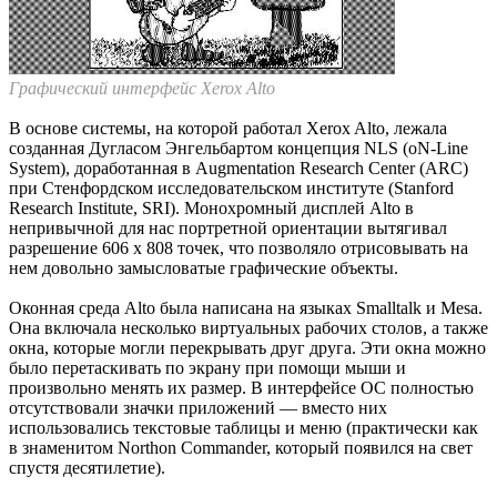
Графический интерфейс Xerox Alto
В основе системы, на которой работал Xerox Alto, лежала
созданная Дугласом Энгельбартом концепция NLS (oN-Line
System), доработанная в Augmentation Research Center (ARC)
при Стенфордском исследовательском институте (Stanford
Research Institute, SRI). Монохромный дисплей Alto в
непривычной для нас портретной ориентации вытягивал
разрешение 606 x 808 точек, что позволяло отрисовывать на
нем довольно замысловатые графические объекты.
Оконная среда Alto была написана на языках Smalltalk и Mesa.
Она включала несколько виртуальных рабочих столов, а также
окна, которые могли перекрывать друг друга. Эти окна можно
было перетаскивать по экрану при помощи мыши и
произвольно менять их размер. В интерфейсе ОС полностью
отсутствовали значки приложений — вместо них
использовались текстовые таблицы и меню (практически как
в знаменитом Northon Commander, который появился на свет
спустя десятилетие).