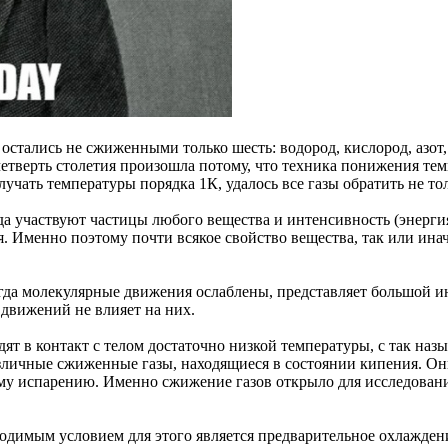
 остались не сжиженными только шесть: водород, кислород, азот,
етверть столетия произошла потому, что техника понижения тем
чать температуры порядка 1К, удалось все газы обратить не толь
а участвуют частицы любого вещества и интенсивность (энергия
. Именно поэтому почти всякое свойство вещества, так или инач
гда молекулярные движения ослаблены, представляет большой ин
 движений не влияет на них.
т в контакт с телом достаточно низкой температуры, с так наз
азличные сжиженные газы, находящиеся в состоянии кипения. Он
му испарению. Именно сжижение газов открыло для исследования
ходимым условием для этого является предварительное охлаждени