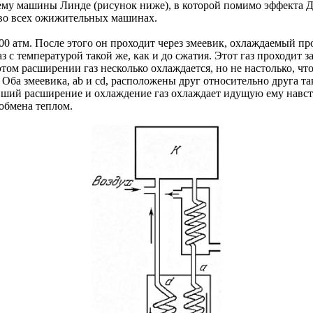
хему машины Линде (рисунок ниже), в которой помимо эффекта
во всех ожижительных машинах.
00 атм. После этого он проходит через змеевик, охлаждаемый пр
с температурой такой же, как и до сжатия. Этот газ проходит з
 этом расширении газ несколько охлаждается, но не настолько, ч
 Оба змеевика, ab и cd, расположены друг относительно друга т
авший расширение и охлаждение газ охлаждает идущую ему навст
 обмена теплом.