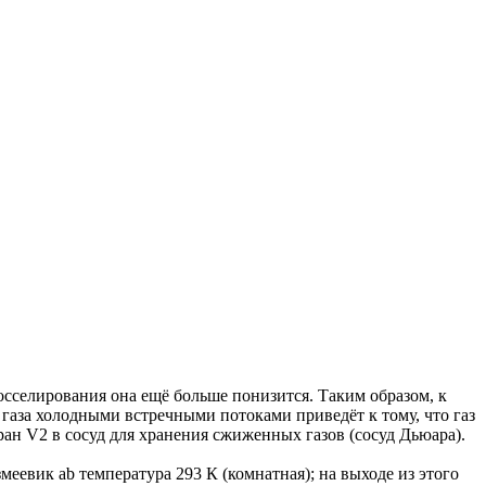
росселирования она ещё больше понизится. Таким образом, к
 газа холодными встречными потоками приведёт к тому, что газ
ран V2 в сосуд для хранения сжиженных газов (сосуд Дьюара).
еевик ab температура 293 К (комнатная); на выходе из этого