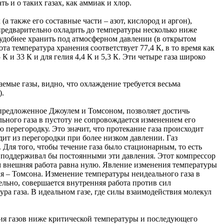
ь и о таких газах, как аммиак и хлор.
(а также его составные части – азот, кислород и аргон),
предварительно охладить до температуры несколько ниже
 удобнее хранить под атмосферном давлении (в открытом
ота температура хранения соответствует 77,4 К, в то время как
К и 33 К и для гелия 4,4 К и 5,3 К. Эти четыре газа широко
емые газы, видно, что охлаждение требуется весьма
).
предложенное Джоулем и Томсоном, позволяет достичь
льного газа в пустоту не сопровождается изменением его
перегородку. Это значит, что протекание газа происходит
дит из перегородки при более низком давлении. Газ
 Для того, чтобы течение газа было стационарным, то есть
й поддерживал бы постоянными эти давления. Этот компрессор
ом внешняя работа равна нулю. Явление изменения температуры
я – Томсона. Изменение температуры неидеального газа в
ельно, совершается внутренняя работа против сил
ура газа. В идеальном газе, где силы взаимодействия молекул
ния газов ниже критической температуры и последующего