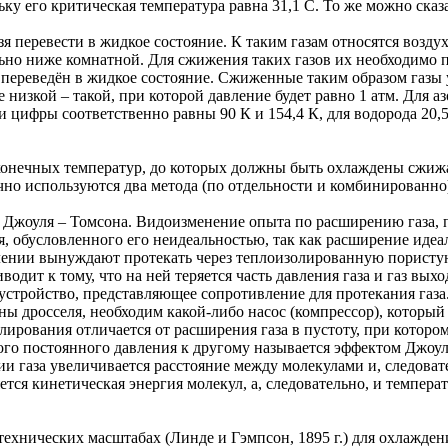
 его критическая температура равна 31,1 С. То же можно сказат
я перевести в жидкое состояние. К таким газам относятся воздух 
льно ниже комнатной. Для сжижения таких газов их необходимо 
 переведён в жидкое состояние. Сжиженные таким образом газы
 низкой – такой, при которой давление будет равно 1 атм. Для аз
и цифры соответственно равны 90 К и 154,4 К, для водорода 20,5 
 конечных температур, до которых должны быть охлаждены сжижа
чно используются два метода (по отдельности и комбинированно
а Джоуля – Томсона. Видоизменение опыта по расширению газа, 
я, обусловленного его неидеальностью, так как расширение идеа
лении вынуждают протекать через теплоизолированную пористую 
дит к тому, что на ней теряется часть давления газа и газ выхо
устройство, представляющее сопротивление для протекания газа.
ны дросселя, необходим какой-либо насос (компрессор), которы
лирования отличается от расширения газа в пустоту, при котор
ого постоянного давления к другому называется эффектом Джоул
ии газа увеличивается расстояние между молекулами и, следоват
тся кинетическая энергия молекул, а, следовательно, и температ
 технических масштабах (Линде и Гэмпсон, 1895 г.) для охлажде