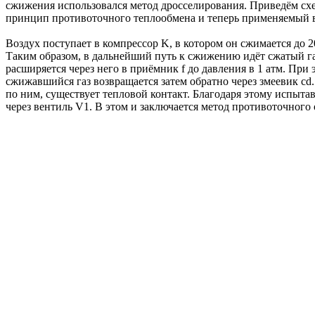
сжижения использовался метод дросселирования. Приведём с
принцип противоточного теплообмена и теперь применяемый 
Воздух поступает в компрессор K, в котором он сжимается до 2
Таким образом, в дальнейший путь к сжижению идёт сжатый газ 
расширяется через него в приёмник f до давления в 1 атм. При
сжижавшийся газ возвращается затем обратно через змеевик cd.
по ним, существует тепловой контакт. Благодаря этому испыт
через вентиль V1. В этом и заключается метод противоточного