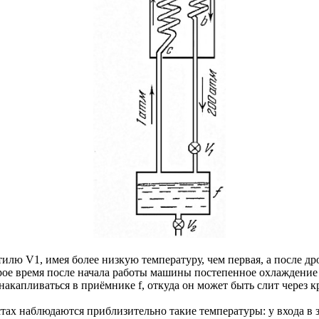
тилю V1, имея более низкую температуру, чем первая, а после д
орое время после начала работы машины постепенное охлаждение
акапливаться в приёмнике f, откуда он может быть слит через к
х наблюдаются приблизительно такие температуры: у входа в зм