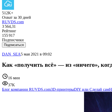
512K+
Охват за 30 дней
RUVDS.com
3 564,31
Рейтинг
155 917
Подписчики
Подписаться
DAN_SEA
5 мая 2021 в 09:02
Как «получить всё» — из «ничего», когд
16 мин
37K
Блог компании RUVDS.com
3D-принтеры
DIY или Сделай сам
Н