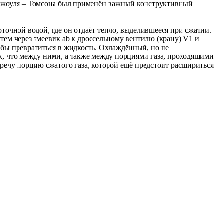
 Джоуля – Томсона был применён важный конструктивный
оточной водой, где он отдаёт тепло, выделившееся при сжатии.
атем через змеевик ab к дроссельному вентилю (крану) V1 и
тобы превратиться в жидкость. Охлаждённый, но не
ак, что между ними, а также между порциями газа, проходящими
речу порцию сжатого газа, которой ещё предстоит расшириться