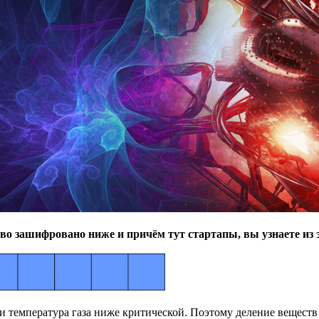
ово зашифровано ниже и причём тут стартапы, вы узнаете из 
 температура газа ниже критической. Поэтому деление веществ н