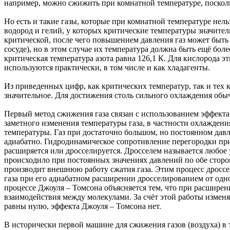
например, можно сжижить при комнатной температуре, поскольку
Но есть и такие газы, которые при комнатной температуре нельз
водород и гелий, у которых критические температуры значите
критической, после чего повышением давления газ может быть
сосуде), но в этом случае их температура должна быть ещё более
критическая температура азота равна 126,1 К. Для кислорода эт
используются практически, в том числе и как хладагенты.
Из приведенных цифр, как критических температур, так и тех
значительное. Для достижения столь сильного охлаждения обы
Первый метод сжижения газа связан с использованием эффект
заметного изменения температуры газа, в частности охлаждени
температуры. Газ при достаточно большом, но постоянном дав
адиабатно. Гидродинамическое сопротивление перегородки приво
расширяется или дросселируется. Дросселем называется любое 
происходило при постоянных значениях давлений по обе сторо
производит внешнюю работу сжатия газа. Этим процесс дроссе
газа при его адиабатном расширении дросселированием от одн
процессе Джоуля – Томсона объясняется тем, что при расширен
взаимодействия между молекулами. За счёт этой работы изменяе
равны нулю, эффекта Джоуля – Томсона нет.
В исторически первой машине для сжижения газов (воздуха) в