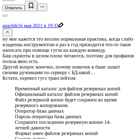
Ответить
apachik
16 мая 2021 в 19:33
ну мне кажется это вполне нормальная практика, когда слабо
владеешь инструментом и раз в год приходится что-то такое
написать при помощи гугла на каждую команду.
Баш скрипты в целом плохо читаются, поэтому для профанов
польза явно есть.
Другой вопрос конечно, почему новичок в баше лазает
своими ручонками по серверу с БД-шкой…
Кстати, перевел гугл транслейтом:
Временный каталог для файлов резервных копий
Официальный каталог файлов резервных копий
Файл резервной копии будет сохранен во время
резервного копирования.
Оператор базы данных
Пароль оператора базы данных
Сохраните последнюю резервную копию 14-
летней давности
Формат имен файлов резервных копий
Создать папку