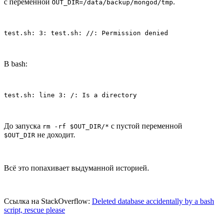
с переменной
.
OUT_DIR=/data/backup/mongod/tmp
test.sh: 3: test.sh: //: Permission denied
В bash:
test.sh: line 3: /: Is a directory
До запуска
с пустой переменной
rm -rf $OUT_DIR/*
не доходит.
$OUT_DIR
Всё это попахивает выдуманной историей.
Ссылка на StackOverflow:
Deleted database accidentally by a bash
script, rescue please