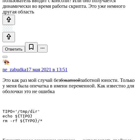
пользователь вводит с консоли? Или оно получается
динамически во время работы скрипта. Это уже немного
другая область
Ответить
ne_zabudka
17 мая 2021 в 13:51
Это как раз мой случай без
бэкапной
заботной юности. Только
у меня была опечатка в имени переменной. Как известно для
оболочки это не ошибка
TIPO='/tmp/dir'

echo ${TIPO}

rm -rf ${TYPO}/*