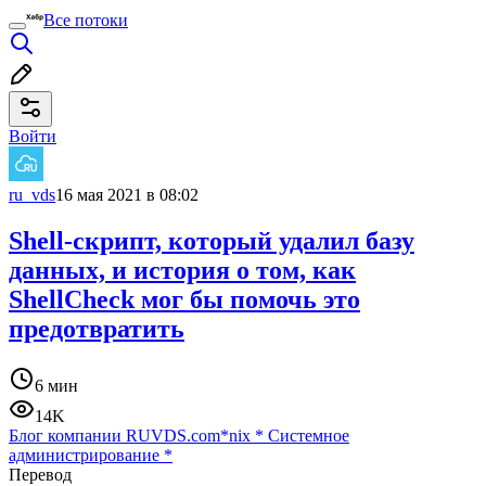
Все потоки
Войти
ru_vds
16 мая 2021 в 08:02
Shell-скрипт, который удалил базу
данных, и история о том, как
ShellCheck мог бы помочь это
предотвратить
6 мин
14K
Блог компании RUVDS.com
*nix
*
Системное
администрирование
*
Перевод