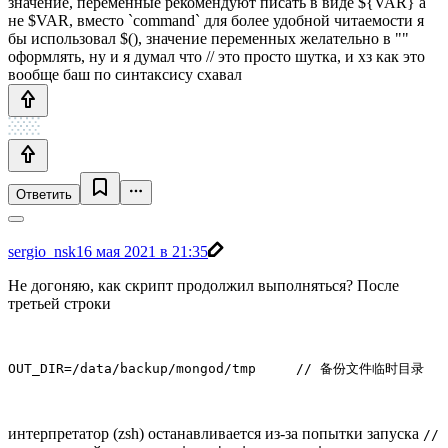
значение, переменные рекомендуют писать в виде ${VAR} а
не $VAR, вместо `command` для более удобной читаемости я
бы использовал $(), значение переменных желательно в ""
оформлять, ну и я думал что // это просто шутка, и хз как это
вообще баш по синтаксису схавал
Ответить
sergio_nsk
16 мая 2021 в 21:35
Не догоняю, как скрипт продолжил выполняться? После
третьей строки
OUT_DIR=/data/backup/mongod/tmp     // 备份文件临时目录
интерпретатор (zsh) останавливается из-за попытки запуска
//