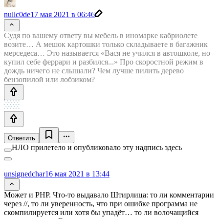
nullc0de
17 мая 2021 в 06:46
Судя по вашему ответу вы мебель в иномарке кабриолете
возите… А мешок картошки только складываете в багажник
мерседеса… Это называется «Вася не учился в автошколе, но
купил себе феррари и разбился...» Про скоростной режим в
дождь ничего не слышали? Чем лучше пилить дерево
бензопилой или лобзиком?
Ответить
НЛО прилетело и опубликовало эту надпись здесь
unsignedchar
16 мая 2021 в 13:44
Может и PHP. Что-то выдавало Штирлица: то ли комментарии
через //, то ли уверенность, что при ошибке программа не
скомпилируется или хотя бы упадёт… то ли волочащийся