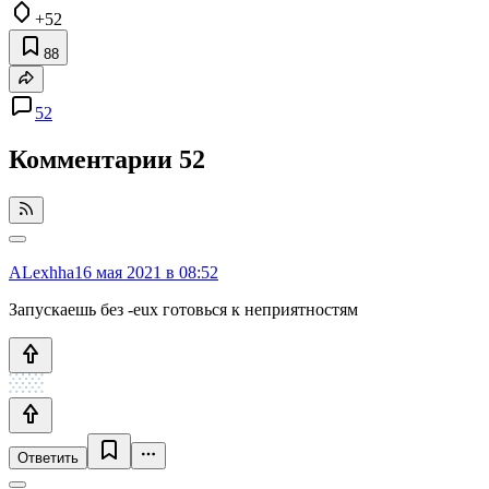
+52
88
52
Комментарии
52
ALexhha
16 мая 2021 в 08:52
Запускаешь без -eux готовься к неприятностям
Ответить