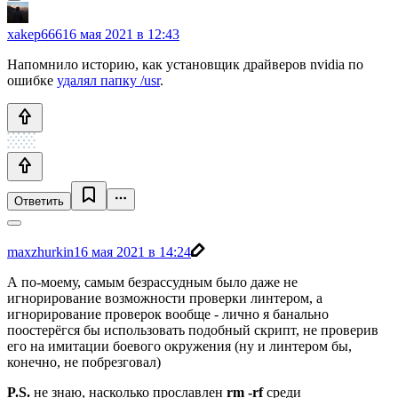
xakep666
16 мая 2021 в 12:43
Напомнило историю, как установщик драйверов nvidia по
ошибке
удалял папку /usr
.
Ответить
maxzhurkin
16 мая 2021 в 14:24
А по-моему, самым безрассудным было даже не
игнорирование возможности проверки линтером, а
игнорирование проверок вообще - лично я банально
поостерёгся бы использовать подобный скрипт, не проверив
его на имитации боевого окружения (ну и линтером бы,
конечно, не побрезговал)
P.S.
не знаю, насколько прославлен
rm -rf
среди