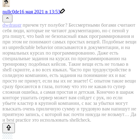
nullc0de
16 мая 2021 в 13:53
dwdraugr
причем тут полубог? Бессмертными богами считают
себя люди, которые не читают документацию, но с пеной у
рта пишут, что bash не безопасный язык программирования и
при этом не понимают самых простых вещей. Подобные вещи
из unpredictable behavior описываются в документации, и на
нормальных курсах по программированию. Даже есть
специальные задания на курсах по программированию на
тренировку подобных кейсов. Такие вещи есть не только в
shell скрипте, а во всех языках. Часто при трудоустройстве в
солидную компанию, есть задания на понимание их и вас
просто не примут, если вы их не знаете! С опытом такие вещи
сразу бросаются в глаза, потому что это не какая-то супер
сложная ошибка, а самая простая и детская. Конечно в шараж
конторе ушатать сервер может вам сойдет с рук, но если
убьете кластер в крупной компании, с вас за убытки могут
взыскать очень приличную сумму и трудовую вам напишут не
приятную запись, с которой вас почти никуда не возьмут… Да
и best practice это использовать shellcheсk.