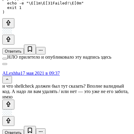
  echo -e "\E[1m\E[31Failed!\E[0m"

  exit 1

Ответить
НЛО прилетело и опубликовало эту надпись здесь
ALexhha
17 мая 2021 в 09:37
и что shellcheck должен был тут сказать? Вполне валидный
код. А надо ли вам удалять / или нет — это уже не его забота,
имхо
Ответить