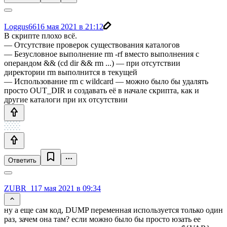
Loggus66
16 мая 2021 в 21:12
В скрипте плохо всё.
— Отсутствие проверок существования каталогов
— Безусловное выполнение rm -rf вместо выполнения с
операндом && (cd dir && rm ...) — при отсутствии
директории rm выполнится в текущей
— Использование rm с wildcard — можно было бы удалять
просто OUT_DIR и создавать её в начале скрипта, как и
другие каталоги при их отсутствии
Ответить
ZUBR_1
17 мая 2021 в 09:34
ну а еще сам код, DUMP переменная используется только один
раз, зачем она там? если можно было бы просто юзать ее