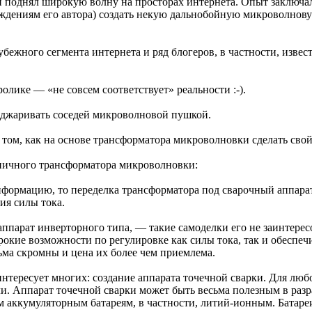
 поднял широкую волну на просторах интернета. Опыт заключал
рждениям его автора) создать некую дальнобойную микроволнову
ежного сегмента интернета и ряд блогеров, в частности, извест
олике — «не совсем соответствует» реальности :-).
поджаривать соседей микроволновой пушкой.
 о том, как на основе трансформатора микроволновки сделать сво
ипичного трансформатора микроволновки:
мацию, то переделка трансформатора под сварочный аппарат, к
ия силы тока.
аппарат инверторного типа, — такие самоделки его не заинтерес
окие возможности по регулировке как силы тока, так и обеспе
сьма скромны и цена их более чем приемлема.
аинтересует многих: создание аппарата точечной сварки. Для люб
ли. Аппарат точечной сварки может быть весьма полезным в разр
 аккумуляторным батареям, в частности, литий-ионным. Батареи 