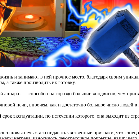
жизнь и занимают в ней прочное место, благодаря своим уника
, а также производить их готовку.
й аппарат — способен на гораздо большие «подвиги», чем приня
новой печи, впрочем, как и достаточно большое число людей в 
 срок эксплуатации, по истечении которого, она выходит из ст
оволновая печь стала подавать явственные признаки, что конец е
амеры нагрева: износилось лакокрасочное покрытие, ввиду чего, 