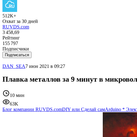
512K+
Охват за 30 дней
RUVDS.com
3 458,69
Рейтинг
155 797
Подписчики
Подписаться
DAN_SEA
7 июн 2021 в 09:27
Плавка металлов за 9 минут в микрово
10 мин
63K
Блог компании RUVDS.com
DIY или Сделай сам
Arduino
*
Элек