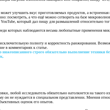
е может улучшить вкус приготовляемых продуктов, а встроенная
о: посмотреть, а что ещё можно сотворить на базе микроволновк
ы YouTube, который дал пищу для размышлений относительно тог
среди которых наблюдаются весьма любопытные применения мик
а исключительную полноту и корректность ранжирования. Возмож
ие в комментариях к статье.
о нижеописанного строго обязательно выполнение техники б
к,
вки, любой исследователь обязательно натолкнется на такого из
му он не нуждается в специальном представлении. Мнения относ
убъективных оценок его опытов.