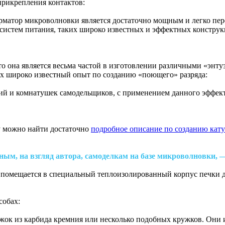
 прикрепления контактов:
матор микроволновки является достаточно мощным и легко пере
х систем питания, таких широко известных и эффектных констру
что она является весьма частой в изготовлении различными «энт
ых широко известный опыт по созданию «поющего» разряда:
ий и комнатушек самодельщиков, с применением данного эффекта
су можно найти достаточно
подробное описание по созданию кат
ым, на взгляд автора, самоделкам на базе микроволновки, —
 помещается в специальный теплоизолированный корпус печки д
собах:
жок из карбида кремния или несколько подобных кружков. Они