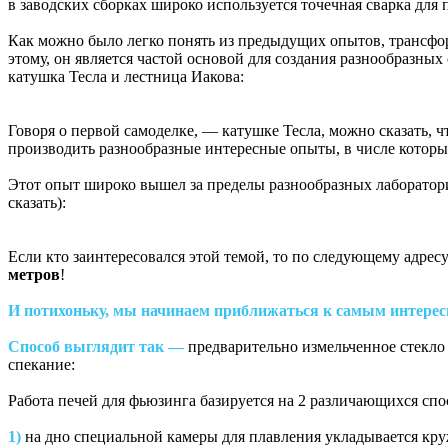
в заводских сборках широко используется точечная сварка для
Как можно было легко понять из предыдущих опытов, трансфор
этому, он является частой основой для создания разнообразны
катушка Тесла и лестница Иакова:
Говоря о первой самоделке, — катушке Тесла, можно сказать, 
производить разнообразные интересные опыты, в числе котор
Этот опыт широко вышел за пределы разнообразных лаборатор
сказать):
Если кто заинтересовался этой темой, то по следующему адре
метров
!
И потихоньку, мы начинаем приближаться к самым интересн
Способ выглядит так —
предварительно измельченное стекло
спекание:
Работа печей для фьюзинга базируется на 2 различающихся спо
1)
на дно специальной камеры для плавления укладывается кру