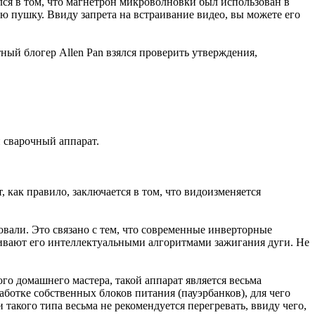
ся в том, что магнетрон микроволновки был использован в
ю пушку. Ввиду запрета на встраивание видео, вы можете его
ный блогер Allen Pan взялся проверить утверждения,
й сварочный аппарат.
ак правило, заключается в том, что видоизменяется
овали. Это связано с тем, что современные инверторные
чивают его интеллектуальными алгоритмами зажигания дуги. Не
ого домашнего мастера, такой аппарат является весьма
аботке собственных блоков питания (пауэрбанков), для чего
такого типа весьма не рекомендуется перегревать, ввиду чего,