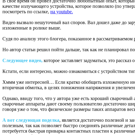
В своё время он провел достаточно любопытный опыт, который
качестве излучающего устройства, которое позволяло (по утве
посмотреть по ссылке,
на youtube.
Видео вызвало нешуточный вал споров. Вал дошел даже до заруб
изложенные в ролике выше.
Судя по анализу этого блогера, показанное в рассматриваемом р
Но автор статьи решил пойти дальше, так как не планировал 
Следующее видео,
которое заставляет задуматься, это рассказ
Кстати, если интересно, можно ознакомиться с устройством т
Хммм уже интересней… Если кратко обобщить изложенную инфор
вторичная обмотка, в целях понижения напряжения и увеличен
Однако, ввиду того, что у автора уже есть хороший сварочный 
сварочные аппараты дают своему пользователю достаточно шир
говоря уже о том, что физические размеры таких аппаратов ве
А вот следующая поделка
, является достаточно полезной и з
полезным, так как позволяет быстро соединять различные дета
потребуется быстрая приварка контактных пластин к различным