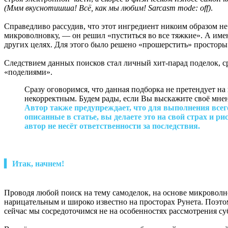
(Ммм вкуснотишша! Всё, как мы любим! Sarcasm mode: off)
.
Справедливо рассудив, что этот ингредиент никоим образом н
микроволновку, — он решил «пуститься во все тяжкие». А именн
других целях. Для этого было решено «прошерстить» простор
Следствием данных поисков стал личный хит-парад поделок, 
«поделиями».
Сразу оговоримся, что данная подборка не претендует н
некорректным. Будем рады, если Вы выскажите своё мнен
Автор также предупреждает, что для выполнения всег
описанные в статье, вы делаете это на свой страх и рис
автор не несёт ответственности за последствия.
▍ Итак, начнем!
Проводя любой поиск на тему самоделок, на основе микроволно
нарицательным и широко известно на просторах Рунета. Поэто
сейчас мы сосредоточимся не на особенностях рассмотрения с