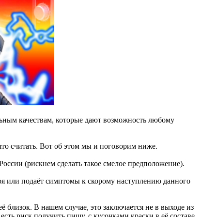
льным качествам, которые дают возможность любому
то считать. Вот об этом мы и поговорим ниже.
России (рискнем сделать такое смелое предположение).
роя или подаёт симптомы к скорому наступлению данного
ё близок. В нашем случае, это заключается не в выходе из
есть риск получить пищу, с кусочками краски в её составе