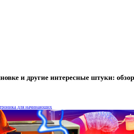
лновке и другие интересные штуки: обзо
троника для начинающих