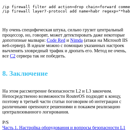
/ip firewall filter add action=drop chain=forward comme
/ip firewall layer7-protocol add name=habr regexp="*hab
Ну очень специфическая штука, сильно грузит центральный
процессор, но, говорят, может детектировать даже некоторые
допотопные малвари:
Code Red
и
Nimda
(атаки на Microsoft IIS
веб-сервер). В идеале можно с помощью указанных настроек
вычленять зловредный трафик и дропать его. Метод не очень,
все
C2
сервера так не победить.
8. Заключение
На этом рассмотрение безопасности L2 и L3 закончим.
Непосредственно возможности RouterOS подходят к концу,
поэтому в третьей части статьи поговорим об интеграции с
различными opensource решениями и покажем реализацию
централизованного логирования.
P/S
Часть 1. Настройка оборудования и вопросы безопасности L1