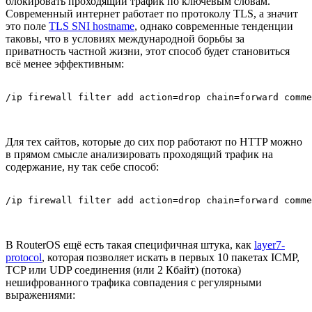
блокировать проходящий трафик по ключевым словам.
Современный интернет работает по протоколу TLS, а значит
это поле
TLS SNI hostname
, однако современные тенденции
таковы, что в условиях международной борьбы за
приватность частной жизни, этот способ будет становиться
всё менее эффективным:
/ip firewall filter add action=drop chain=forward comme
Для тех сайтов, которые до сих пор работают по HTTP можно
в прямом смысле анализировать проходящий трафик на
содержание, ну так себе способ:
/ip firewall filter add action=drop chain=forward comme
В RouterOS ещё есть такая специфичная штука, как
layer7-
protocol
, которая позволяет искать в первых 10 пакетах ICMP,
TCP или UDP соединения (или 2 Кбайт) (потока)
нешифрованного трафика совпадения с регулярными
выражениями: