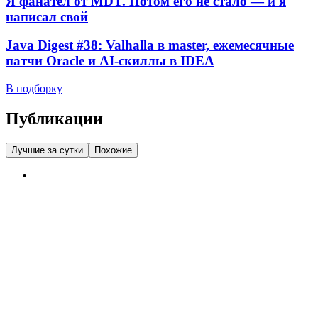
Я фанател от MDT. Потом его не стало — и я
написал свой
Java Digest #38: Valhalla в master, ежемесячные
патчи Oracle и AI-скиллы в IDEA
В подборку
Публикации
Лучшие за сутки
Похожие