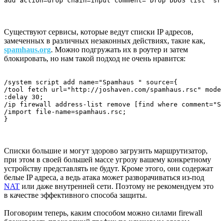
add action=drop chain=input comment="Drop DDOS list" sr
Существуют сервисы, которые ведут списки IP адресов,
замеченных в различных незаконных действиях, такие как,
spamhaus.org
. Можно подгружать их в роутер и затем
блокировать, но нам такой подход не очень нравится:
/system script add name="Spamhaus " source={

/tool fetch url="http://joshaven.com/spamhaus.rsc" mode
:delay 30;	

/ip firewall address-list remove [find where comment="S
/import file-name=spamhaus.rsc;

}
Списки большие и могут здорово загрузить маршрутизатор,
при этом в своей большей массе угрозу вашему конкретному
устройству представлять не будут. Кроме этого, они содержат
белые IP адреса, а ведь атака может разворачиваться из-под
NAT
или даже внутренней сети. Поэтому не рекомендуем это
в качестве эффективного способа защиты.
Поговорим теперь, каким способом можно силами firewall