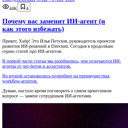
44K
4
Почему вас заменит ИИ‑агент (и
как этого избежать)
Привет, Хабр! Это Илья Петухов, руководитель проектов
развития ИИ-решений в Directum. Сегодня я продолжаю
серию статей про ИИ-агентов:
В первой части статьи мы разобрались, чем отличаются ИИ-
агенты от чат-ботов и ассистентов.
Во второй остановились подробнее на преимуществах
workflow-агентов.
Думаю, настало время поговорить о самом щекотливом
вопросе — замене сотрудников ИИ-агентами.