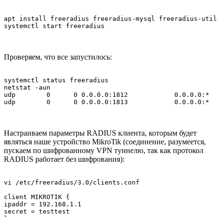
apt install freeradius freeradius-mysql freeradius-util
systemctl start freeradius
Проверяем, что все запустилось:
systemctl status freeradius

netstat -aun

udp        0      0 0.0.0.0:1812            0.0.0.0:*

udp        0      0 0.0.0.0:1813            0.0.0.0:*
Настраиваем параметры RADIUS клиента, которым будет
являться наше устройство MikroTik (соединение, разумеется,
пускаем по шифрованному VPN туннелю, так как протокол
RADIUS работает без шифрования):
vi /etc/freeradius/3.0/clients.conf

client MIKROTIK {

ipaddr = 192.168.1.1

secret = testtest
