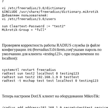
}

vi /etc/freeradius/3.0/dictionary

$INCLUDE /usr/share/freeradius/dictionary.mikrotik

Добавляем пользователей:

vi /etc/freeradius/3.0/users

sun Cleartext-Password := "test2"

Mikrotik-Group = "full"
Проверяем корректность работы RADIUS службы (в файле
конфигурации
/etc/freeradius/3.0/clients.conf
указан пароль по
умолчанию для клиента «
testing123
», при подключении по
localhost):
systemctl restart freeradius

radtest sun test2 localhost 0 testing123

radtest sun test2 192.168.1.9 0 testtest

radtest -t mschap test test localhost 0 testing123
Теперь настроим Dot1X клиент на оборудовании MikroTik:
/radius add address=192.168.1.9 secret=testtest service