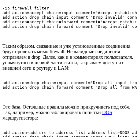
/ip firewall filter

add action=accept chain=input comment="Accept establish
add action=drop chain=input comment="Drop invalid" conn
add action=accept chain=forward comment="Accept establi
add action=drop chain=forward comment="Drop invalid" co
Таким образом, связанные и уже установленные соединения
будут пролетать мимо firewall. Не валидные соединения
отправляем в drop. Далее, как и в комментариях пользователя,
упомянутого в первой части статьи, закрываем доступ из
внешней сети к роутеру и LAN:
add action=drop chain=input comment="Drop all input fro
add action=drop chain=forward comment="Drop all from WA
Это база. Остальные правила можно прикручивать под себя.
Так, например, можно заблокировать попытки
DOS
маршрутизатора:
add action=add-src-to-address-list address-list=DDOS ad