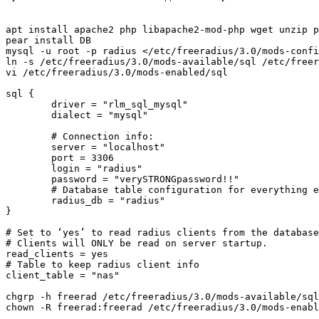
apt install apache2 php libapache2-mod-php wget unzip p
pear install DB

mysql -u root -p radius </etc/freeradius/3.0/mods-confi
ln -s /etc/freeradius/3.0/mods-available/sql /etc/freer
vi /etc/freeradius/3.0/mods-enabled/sql

sql {

	driver = "rlm_sql_mysql"

	dialect = "mysql"

	# Connection info:

	server = "localhost"

	port = 3306

	login = "radius"

	password = "verySTRONGpassword!!"

	# Database table configuration for everything except Oracle

	radius_db = "radius"

}

# Set to ‘yes’ to read radius clients from the database
# Clients will ONLY be read on server startup.

read_clients = yes

# Table to keep radius client info

client_table = "nas"

chgrp -h freerad /etc/freeradius/3.0/mods-available/sql
chown -R freerad:freerad /etc/freeradius/3.0/mods-enabl