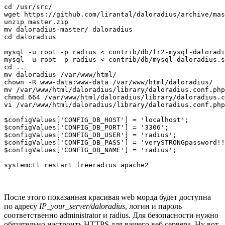
cd /usr/src/

wget https://github.com/lirantal/daloradius/archive/mas
unzip master.zip

mv daloradius-master/ daloradius

cd daloradius

mysql -u root -p radius < contrib/db/fr2-mysql-daloradi
mysql -u root -p radius < contrib/db/mysql-daloradius.s
cd ..

mv daloradius /var/www/html/

chown -R www-data:www-data /var/www/html/daloradius/

mv /var/www/html/daloradius/library/daloradius.conf.php
chmod 664 /var/www/html/daloradius/library/daloradius.c
vi /var/www/html/daloradius/library/daloradius.conf.php

$configValues['CONFIG_DB_HOST'] = 'localhost';

$configValues['CONFIG_DB_PORT'] = '3306';

$configValues['CONFIG_DB_USER'] = 'radius';

$configValues['CONFIG_DB_PASS'] = 'verySTRONGpassword!!
$configValues['CONFIG_DB_NAME'] = 'radius';

systemctl restart freeradius apache2
После этого показанная красивая web морда будет доступна
по адресу
IP_your_server/daloradius
, логин и пароль
соответственно administrator и radius. Для безопасности нужно
обязательно настроить HTTPS для вашего веб сервера. Ну вот