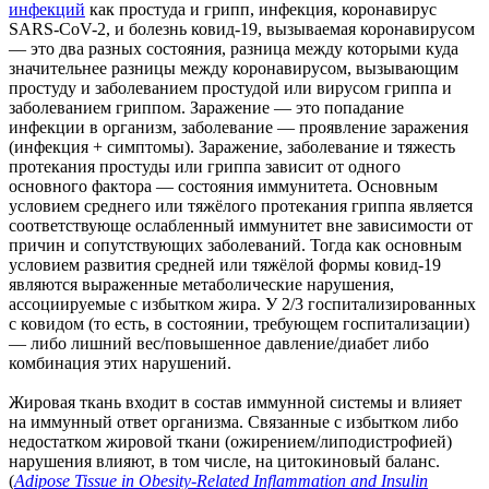
инфекций
как простуда и грипп, инфекция, коронавирус
SARS-CoV-2, и болезнь ковид-19, вызываемая коронавирусом
— это два разных состояния, разница между которыми куда
значительнее разницы между коронавирусом, вызывающим
простуду и заболеванием простудой или вирусом гриппа и
заболеванием гриппом. Заражение — это попадание
инфекции в организм, заболевание — проявление заражения
(инфекция + симптомы). Заражение, заболевание и тяжесть
протекания простуды или гриппа зависит от одного
основного фактора — состояния иммунитета. Основным
условием среднего или тяжёлого протекания гриппа является
соответствующе ослабленный иммунитет вне зависимости от
причин и сопутствующих заболеваний. Тогда как основным
условием развития средней или тяжёлой формы ковид-19
являются выраженные метаболические нарушения,
ассоциируемые с избытком жира. У 2/3 госпитализированных
с ковидом (то есть, в состоянии, требующем госпитализации)
— либо лишний вес/повышенное давление/диабет либо
комбинация этих нарушений.
Жировая ткань входит в состав иммунной системы и влияет
на иммунный ответ организма. Связанные с избытком либо
недостатком жировой ткани (ожирением/липодистрофией)
нарушения влияют, в том числе, на цитокиновый баланс.
(
Adipose Tissue in Obesity-Related Inflammation and Insulin