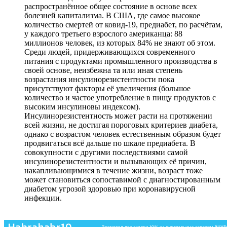
распространённое общее состояние в основе всех
болезней капитализма. В США, где самое высокое
количество смертей от ковид-19, предиабет, по расчётам,
у каждого третьего взрослого американца: 88
миллионов человек, из которых 84% не знают об этом.
Среди людей, придерживающихся современного
питания с продуктами промышленного производства в
своей основе, неизбежна та или иная степень
возрастания инсулинорезистентности пока
присутствуют факторы её увеличения (большое
количество и частое употребление в пищу продуктов с
высоким инсулиновы индексом).
Инсулинорезистентность может расти на протяжении
всей жизни, не достигая пороговых критериев диабета,
однако с возрастом человек естественным образом будет
продвигаться всё дальше по шкале предиабета. В
совокупности с другими последствиями самой
инсулинорезистентности и вызывающих её причин,
накапливающимися в течение жизни, возраст тоже
может становиться сопоставимой с диагностированным
диабетом угрозой здоровью при коронавирусной
инфекции.