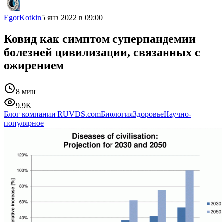
EgorKotkin
5 янв 2022 в 09:00
Ковид как симптом суперпандемии
болезней цивилизации, связанных с
ожирением
8 мин
9.9K
Блог компании RUVDS.com
Биология
Здоровье
Научно-
популярное