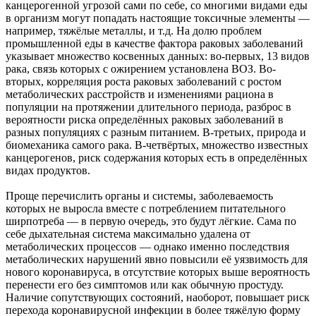
канцерогенной угрозой сами по себе, со многими видами еды
в организм могут попадать настоящие токсичные элементы —
например, тяжёлые металлы, и т.д. На долю проблем
промышленной еды в качестве фактора раковых заболеваний
указывает множество косвенных данных: во-первых, 13 видов
рака, связь которых с ожирением установлена ВОЗ. Во-
вторых, корреляция роста раковых заболеваний с ростом
метаболических расстройств и изменениями рациона в
популяции на протяжении длительного периода, разброс в
вероятности риска определённых раковых заболеваний в
разных популяциях с разным питанием. В-третьих, природа и
биомеханика самого рака. В-четвёртых, множество известных
канцерогенов, риск содержания которых есть в определённых
видах продуктов.
Проще перечислить органы и системы, заболеваемость
которых не выросла вместе с потреблением питательного
ширпотреба — в первую очередь, это будут лёгкие. Сама по
себе дыхательная система максимально удалена от
метаболических процессов — однако именно последствия
метаболических нарушений явно повысили её уязвимость для
нового коронавируса, в отсутствие которых выше вероятность
перенести его без симптомов или как обычную простуду.
Наличие сопутствующих состояний, наоборот, повышает риск
перехода коронавирусной инфекции в более тяжёлую форму