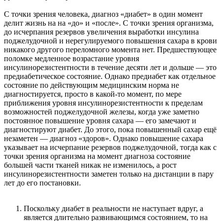
С точки зрения человека, диагноз «диабет» в один момент
делит жизнь на на «до» и «после». С точки зрения организма,
до исчерпания резервов увеличения выработки инсулина
поджелудочной и нерегулируемого повышения сахара в крови
никакого другого переломного момента нет. Предшествующее
поломке медленное возрастание уровня
инсулинорезистентности в течение десяти лет и дольше — это
предиабетическое состояние. Однако предиабет как отдельное
состояние по действующим медицинским норма не
диагностируется, просто в какой-то момент, по мере
приближения уровня инсулинорезистентности к пределам
возможностей поджелудочной железы, когда уже заметно
постоянное повышение уровня сахара — его замечают и
диагностируют диабет. До этого, пока повышенный сахар ещё
незаметен — диагноз «здоров». Однако повышение сахара
указывает на исчерпание резервов поджелудочной, тогда как с
точки зрения организма на момент диагноза состояние
большей части тканей никак не изменилось, а рост
инсулинорезистентности заметен только на дистанции в пару
лет до его постановки.
Поскольку диабет в реальности не наступает вдруг, а
является длительно развивающимся состоянием, то на