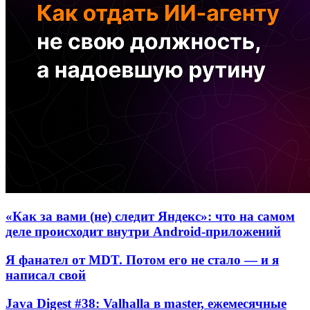
«Как за вами (не) следит Яндекс»: что на самом
деле происходит внутри Android-приложений
Я фанател от MDT. Потом его не стало — и я
написал свой
Java Digest #38: Valhalla в master, ежемесячные