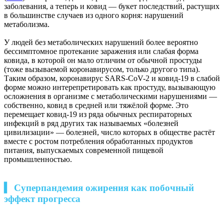
заболевания, а теперь и ковид — букет последствий, растущих
в большинстве случаев из одного корня: нарушений
метаболизма.
У людей без метаболических нарушений более вероятно
бессимптомное протекание заражения или слабая форма
ковида, в которой он мало отличим от обычной простуды
(тоже вызываемой коронавирусом, только другого типа).
Таким образом, коронавирус SARS-CoV-2 и ковид-19 в слабой
форме можно интерепретировать как простуду, вызывающую
осложнения в организме с метаболическими нарушениями —
собственно, ковид в средней или тяжёлой форме. Это
перемещает ковид-19 из ряда обычных респираторных
инфекций в ряд других так называемых «болезней
цивилизации» — болезней, число которых в обществе растёт
вместе с ростом потребления обработанных продуктов
питания, выпускаемых современной пищевой
промышленностью.
▍ Суперпандемия ожирения как побочный
эффект прогресса