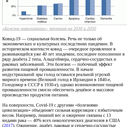
«Болезни цивилизации»: проекция на 2030 и 2050
Ковид-19 — социальная болезнь. Речь не только об
экономических и культурных последствиях пандемии. В
историческом контексте ковид — очередное проявление в
развивающейся уже 40 лет эпидемии, последнее пополнение в
ряду диабета 2 типа, Альцгеймера, сердечно-сосудистых и
раковых заболеваний. Эти болезни — побочный эффект
развития пищевой промышленности. В начале
индустриальной эры голод оставался реальной угрозой
мирного времени (Великий голод в Ирландии в 1840-е,
Голодомор в СССР в 1930-е), однако возникновение пищевой
промышленности смогло обеспечить дешёвое и массовое
производство продуктов питания.
На поверхности, Covid-19 с другими «болезнями
цивилизации» объединяет сильная корреляция с избыточным
весом. Например, лишний вес и ожирение связаны с 13
видами рака — 40% всех онкологических диагнозов в США
(
2017
). Ожирение, диабет, раковые и сердечно-сосудистые