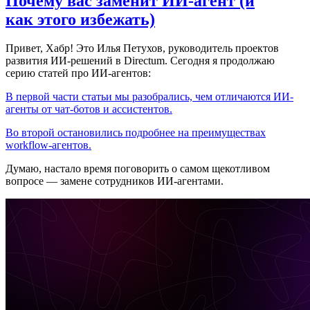
Почему вас заменит ИИ‑агент (и
как этого избежать)
Привет, Хабр! Это Илья Петухов, руководитель проектов
развития ИИ-решений в Directum. Сегодня я продолжаю
серию статей про ИИ-агентов:
В первой части статьи мы разобрались, чем отличаются ИИ-
агенты от чат-ботов и ассистентов.
Во второй остановились подробнее на преимуществах
workflow-агентов.
Думаю, настало время поговорить о самом щекотливом
вопросе — замене сотрудников ИИ-агентами.