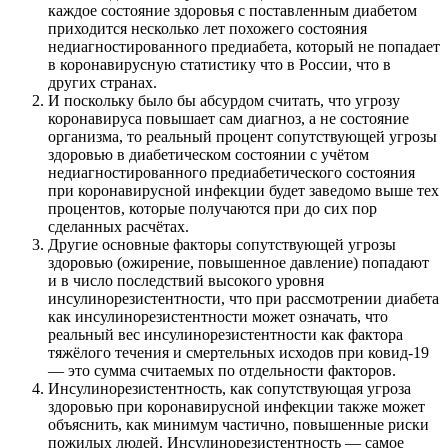
каждое состояние здоровья с поставленным диабетом
приходится несколько лет похожего состояния
недиагностированного предиабета, который не попадает
в коронавирусную статистику что в России, что в
других странах.
И поскольку было бы абсурдом считать, что угрозу
коронавируса повышает сам диагноз, а не состояние
организма, то реальный процент сопутствующей угрозы
здоровью в диабетическом состоянии с учётом
недиагностированного предиабетического состояния
при коронавирусной инфекции будет заведомо выше тех
процентов, которые получаются при до сих пор
сделанных расчётах.
Другие основные факторы сопутствующей угрозы
здоровью (ожирение, повышенное давление) попадают
и в число последствий высокого уровня
инсулинорезистентности, что при рассмотрении диабета
как инсулинорезистентности может означать, что
реальный вес инсулинорезистентности как фактора
тяжёлого течения и смертельных исходов при ковид-19
— это сумма считаемых по отдельности факторов.
Инсулинорезистентность, как сопутствующая угроза
здоровью при коронавирусной инфекции также может
объяснить, как минимум частично, повышенные риски
пожилых людей. Инсулинорезистентность — самое