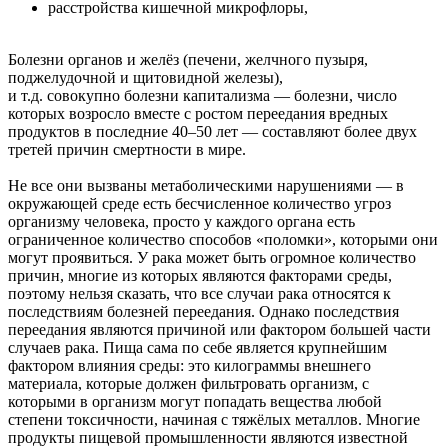
расстройства кишечной микрофлоры,
Болезни органов и желёз (печени, желчного пузыря,
поджелудочной и щитовидной железы),
и т.д. совокупно болезни капитализма — болезни, число
которых возросло вместе с ростом переедания вредных
продуктов в последние 40–50 лет — составляют более двух
третей причин смертности в мире.
Не все они вызваны метаболическими нарушениями — в
окружающей среде есть бесчисленное количество угроз
организму человека, просто у каждого органа есть
ограниченное количество способов «поломки», которыми они
могут проявиться. У рака может быть огромное количество
причин, многие из которых являются факторами среды,
поэтому нельзя сказать, что все случаи рака относятся к
последствиям болезней переедания. Однако последствия
переедания являются причиной или фактором большей части
случаев рака. Пища сама по себе является крупнейшим
фактором влияния среды: это килограммы внешнего
материала, которые должен фильтровать организм, с
которыми в организм могут попадать вещества любой
степени токсичности, начиная с тяжёлых металлов. Многие
продукты пищевой промышленности являются известной