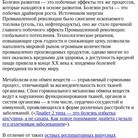
Болезни развития — это побочные эффекты тех же процессов,
которые находятся в основе развития. Болезни роста — это
побочки драйверов роста. Источником энергии
Промышленной революции было сжигание ископаемого
топлива (уголь, газ, нефтепродукты), оно же стало причиной
главного побочного эффекта Промышленной революции:
глобального потепления. Технологические решения,
повышающие срок годности и снижающие цену, позволили
наполнить мировой рынок огромным количеством
промышленно производимых продуктов, однако многие из
них оказались вредными для здоровья, а доступность вредной
пищи привела в конце XX века к эпидемии болезней
переедания по всему миру.
Метаболизм или обмен веществ — управляемый гормонами
процесс, отвечающий за жизнедеятельность всех тканей
организма. Сбои гормонального механизма обмена веществ
ведут к нарушению функционирования тканей, органов и
систем организма — в том числе, сердечно-сосудистой и
иммунной, проявляющихся в форме различных расстройств и
заболеваний. («
Диабет 2 типа — это болезнь избытка
инсулина, а не сахара. Как новое понимание диабета сделало
его излечимым заболеванием
»).
В отличие от таких
острых респираторных вирусных