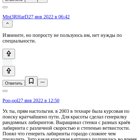
Mist3RHarD
27 янв 2022 в 06:42
Извините, но попросту не пользуюсь им, нет нужды по
специальности.
Ответить
Poo-ool
27 янв 2022 в 12:50
Ух ты, прям настольгия. в 2003 в технаре была курсовая по
поиску кратчайшено пути. Для красоты сделал генерилку
рандомных лабиринтов. Выращивал стенки с разных краёв
лабиринта с различной скоростью и степенью ветвистости.
Понял что генерить лабиринты гораздо сложнее чем
проходить. Зато какая красивая картинка получилась во время