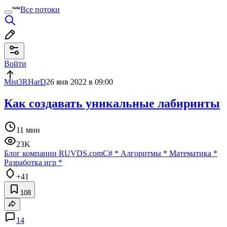
Все потоки
Войти
Mist3RHarD
26 янв 2022 в 09:00
Как создавать уникальные лабиринты
11 мин
23K
Блог компании RUVDS.com
C#
*
Алгоритмы
*
Математика
*
Разработка игр
*
+41
108
14