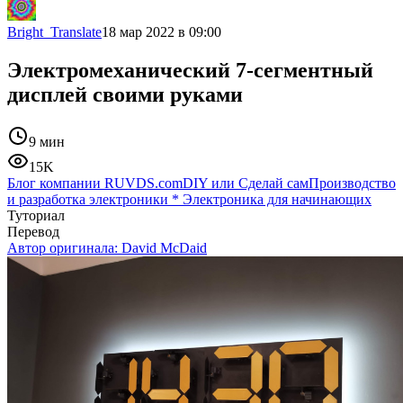
Bright_Translate
18 мар 2022 в 09:00
Электромеханический 7-сегментный
дисплей своими руками
9 мин
15K
Блог компании RUVDS.com
DIY или Сделай сам
Производство
и разработка электроники
*
Электроника для начинающих
Туториал
Перевод
Автор оригинала:
David McDaid