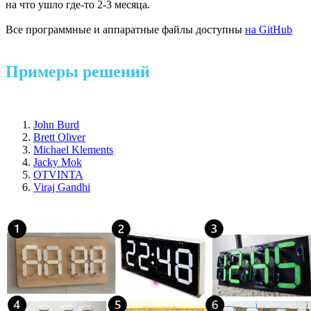
на что ушло где-то 2-3 месяца.
Все программные и аппаратные файлы доступны
на GitHub
Примеры решений
John Burd
Brett Oliver
Michael Klements
Jacky Mok
OTVINTA
Viraj Gandhi