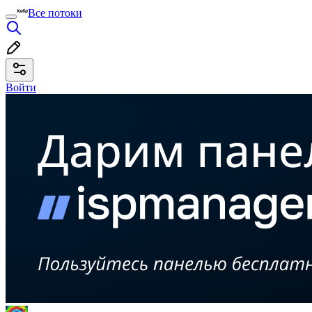
Все потоки
Войти