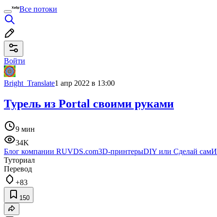
Все потоки
Войти
Bright_Translate
1 апр 2022 в 13:00
Турель из Portal своими руками
9 мин
34K
Блог компании RUVDS.com
3D-принтеры
DIY или Сделай сам
И
Туториал
Перевод
+83
150