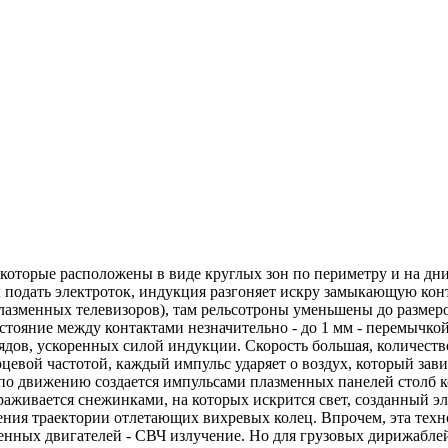
которые расположены в виде круглых зон по периметру и на дни
ы подать электроток, индукция разгоняет искру замыкающую кон
плазменных телевизоров), там рельсотроны уменьшены до размер
тояние между контактами незначительно - до 1 мм - перемычкой
дов, ускоренных силой индукции. Скорость большая, количество
рцевой частотой, каждый импульс ударяет о воздух, который зав
по движению создается импульсами плазменных панелей столб коль
ораживается снежинками, на которых искрится свет, созданный э
ения траектории отлетающих вихревых колец. Впрочем, эта техн
менных двигателей - СВЧ излучение. Но для грузовых дирижаблей