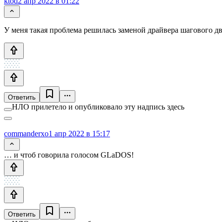
ktod
2 апр 2022 в 01:22
У меня такая проблема решилась заменой драйвера шагового дв
Ответить
НЛО прилетело и опубликовало эту надпись здесь
commanderxo
1 апр 2022 в 15:17
… и чтоб говорила голосом GLaDOS!
Ответить