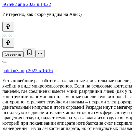
SGrek
2 апр 2022 в 14:22
Интересно, как скоро увидим на Али :)
Ответить
poluian
3 апр 2022 в 16:16
Есть новейшие разработки - плазменные двигательные панели, 
ячейки в виде микрорельсотронов. Если на рельсовые контакт
панелей, где соединены вместе мини-разрядники ячеек (как у 
конструкции напоминают плазменные панели телевизоров. Расс
синхронно: стреляют струйками плазмы – искрами электроразря
двигательный импульс в итоге огромен! Разряды идут с мегаге
используются для летательных аппаратов в атмосфере: снизу и 
вращения воздуха, падает температура – влага из воздуха вым
который при покачивании аппарата изгибается за счет искривл
маневренны - из-за легкости аппарата, но от импульсных плаз