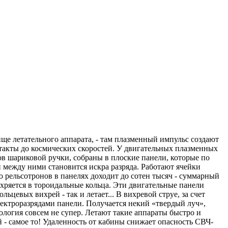
ще летательного аппарата, - там плазменный импульс создают
такты до космических скоростей. У двигательных плазменных
ов шариковой ручки, собраны в плоские панели, которые по
 между ними становится искра разряда. Работают ячейки
 рельсотронов в панелях доходит до сотен тысяч - суммарный
ихряется в тороидальные кольца. Эти двигательные панели
цевых вихрей - так и летает... В вихревой струе, за счет
лектроразрядами панели. Получается некий «твердый луч»,
ология совсем не супер. Летают такие аппараты быстро и
 - самое то! Удаленность от кабины снижает опасность СВЧ-