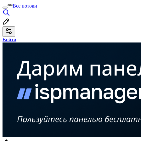
Все потоки
Войти