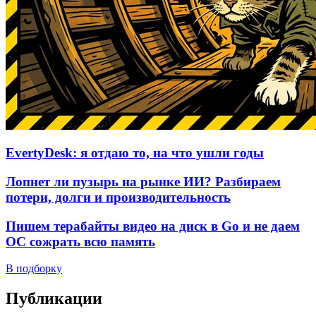
EvertyDesk: я отдаю то, на что ушли годы
Лопнет ли пузырь на рынке ИИ? Разбираем
потери, долги и производительность
Пишем терабайты видео на диск в Go и не даем
ОС сожрать всю память
В подборку
Публикации