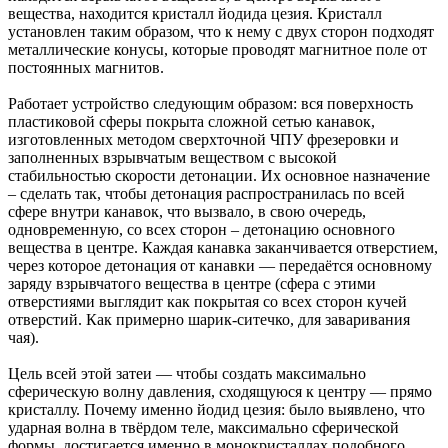
вещества, находится кристалл йодида цезия. Кристалл
установлен таким образом, что к нему с двух сторон подходят
металлические конусы, которые проводят магнитное поле от
постоянных магнитов.
Работает устройство следующим образом: вся поверхность
пластиковой сферы покрыта сложной сетью канавок,
изготовленных методом сверхточной ЧПУ фрезеровки и
заполненных взрывчатым веществом с высокой
стабильностью скорости детонации. Их основное назначение
– сделать так, чтобы детонация распространилась по всей
сфере внутри канавок, что вызвало, в свою очередь,
одновременную, со всех сторон – детонацию основного
вещества в центре. Каждая канавка заканчивается отверстием,
через которое детонация от канавки — передаётся основному
заряду взрывчатого вещества в центре (сфера с этими
отверстиями выглядит как покрытая со всех сторон кучей
отверстий. Как примерно шарик-ситечко, для заваривания
чая).
Цель всей этой затеи — чтобы создать максимально
сферическую волну давления, сходящуюся к центру — прямо
кристаллу. Почему именно йодид цезия: было выявлено, что
ударная волна в твёрдом теле, максимально сферической
формы, достигается именно в монокристаллах подобного