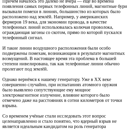
Причём началось это далеко не вчера — ещё во времена
появления самых первых телефонных линий, магнитные бури
вызывали помехи в линиях, большинство из которых было
расположено над землёй. Например, у американских
фермеров 19 века, для экономии провода, в качестве
телефонных линий использовалась колючая проволока,
ограждающая загоны со скотом, прямо по которой пускался
телефонный сигнал.
И такие линии воздушного расположения были особо
подвержены помехам, возникающим в результате магнитных
возмущений. В настоящее время эта проблема в большей
степени нивелирована, так как телефонные линии обычно
пролегают под землёй.
Однако вернёмся к нашему генератору. Уже в XX веке
совершенно случайно, при испытаниях атомного оружия
было выявлено сопутствующие ему мощное
электромагнитное излучение, влияние которого было
отмечено даже на расстояниях в сотни километров от точки
взрыва.
Со временем учёные стали исследовать этот вопрос
целенаправленно и стало понятно, что ядерный взрыв не
является идеальным кандидатом на роль генератора