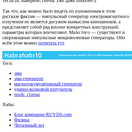
Тесла (и, наверное, сейчас уже даже поболее!).
Так что, как можно было видеть по изложенным в этом
рассказе фактам — импульсный генератор электромагнитного
излучения не является досужим вымыслом киношников, а
представляет собой ряд вполне конкретных конструкций,
параметры которых впечатляют. Мало того — существуют и
сверхмощные импульсные микроволновые генераторы. Обо
всём этом можно
почитать тут
.
Теги:
эми
эми-генератор
магнитокумулятивный генератор
ударно-волновой излучатель
ruvds_статьи
Хабы:
Блог компании RUVDS.com
Физика
Читальный зал