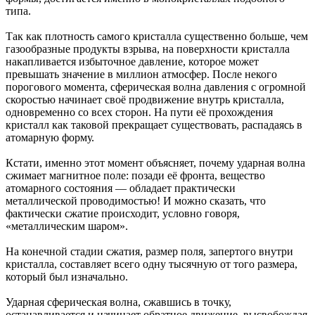
типа.
Так как плотность самого кристалла существенно больше, чем
газообразные продукты взрыва, на поверхности кристалла
накапливается избыточное давление, которое может
превышать значение в миллион атмосфер. После некого
порогового момента, сферическая волна давления с огромной
скоростью начинает своё продвижение внутрь кристалла,
одновременно со всех сторон. На пути её прохождения
кристалл как таковой прекращает существовать, распадаясь в
атомарную форму.
Кстати, именно этот момент объясняет, почему ударная волна
сжимает магнитное поле: позади её фронта, вещество
атомарного состояния — обладает практически
металлической проводимостью! И можно сказать, что
фактически сжатие происходит, условно говоря,
«металлическим шаром».
На конечной стадии сжатия, размер поля, запертого внутри
кристалла, составляет всего одну тысячную от того размера,
который был изначально.
Ударная сферическая волна, сжавшись в точку,
останавливается и начинает обратное движение, высвобождая