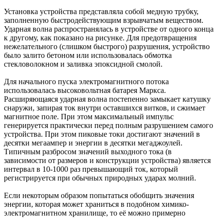
Установка устройства представляла собой медную трубку,
заполненную быстродействующим взрывчатым веществом.
Ударная волна распространялась в устройстве от одного конца
к другому, как показано на рисунке. Для предотвращения
нежелательного (слишком быстрого) разрушения, устройство
было залито бетоном или использовалась обмотка
стекловолокном и заливка эпоксидной смолой.
Для начального пуска электромагнитного потока
использовалась высоковольтная батарея Маркса.
Расширяющаяся ударная волна постепенно замыкает катушку
снаружи, запирая ток внутри оставшихся витков, и сжимает
магнитное поле. При этом максимальный импульс
генерируется практически перед полным разрушением самого
устройства. При этом пиковые токи достигают значений в
десятки мегаампер и энергии в десятки мегаджоулей.
Типичным разбросом значений выходного тока (в
зависимости от размеров и конструкции устройства) является
интервал в 10-1000 раз превышающий ток, который
регистрируется при обычных природных ударах молний.
Если некоторым образом попытаться обобщить значения
энергии, которая может храниться в подобном химико-
электромагнитном хранилище, то её можно примерно