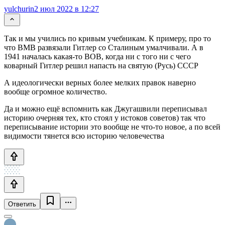
yulchurin
2 июл 2022 в 12:27
Так и мы учились по кривым учебникам. К примеру, про то
что ВМВ развязали Гитлер со Сталиным умалчивали. А в
1941 началась какая-то ВОВ, когда ни с того ни с чего
коварный Гитлер решил напасть на святую (Русь) СССР
А идеологически верных более мелких правок наверно
вообще огромное количество.
Да и можно ещё вспомнить как Джугашвили переписывал
историю очерняя тех, кто стоял у истоков советов) так что
переписывание истории это вообще не что-то новое, а по всей
видимости тянется всю историю человечества
Ответить