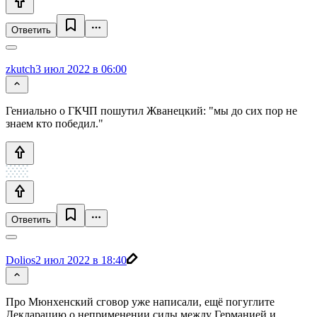
Ответить
zkutch
3 июл 2022 в 06:00
Гениально о ГКЧП пошутил Жванецкий: "мы до сих пор не
знаем кто победил."
Ответить
Dolios
2 июл 2022 в 18:40
Про Мюнхенский сговор уже написали, ещё погуглите
Декларацию о неприменении силы между Германией и