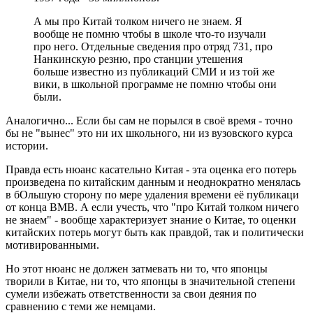
А мы про Китай толком ничего не знаем. Я
вообще не помню чтобы в школе что-то изучали
про него. Отдельные сведения про отряд 731, про
Нанкинскую резню, про станции утешения
больше известно из публикаций СМИ и из той же
вики, в школьной программе не помню чтобы они
были.
Аналогично... Если бы сам не порылся в своё время - точно
бы не "вынес" это ни их школьного, ни из вузовского курса
истории.
Правда есть нюанс касательно Китая - эта оценка его потерь
произведена по китайским данным и неоднократно менялась
в бОльшую сторону по мере удаления времени её публикаци
от конца ВМВ. А если учесть, что "про Китай толком ничего
не знаем" - вообще характеризует знание о Китае, то оценки
китайских потерь могут быть как правдой, так и политически
мотивированными.
Но этот нюанс не должен затмевать ни то, что японцы
творили в Китае, ни то, что японцы в значительной степени
сумели избежать ответственности за свои деяния по
сравнению с теми же немцами.