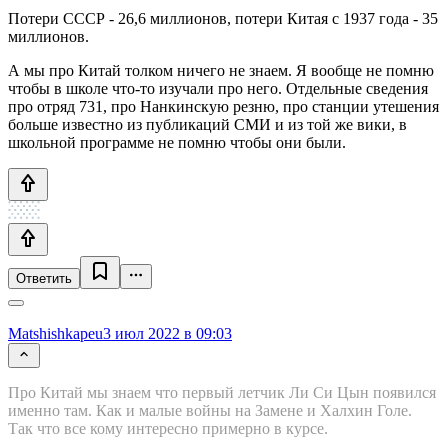
Потери СССР - 26,6 миллионов, потери Китая с 1937 года - 35
миллионов.
А мы про Китай толком ничего не знаем. Я вообще не помню
чтобы в школе что-то изучали про него. Отдельные сведения
про отряд 731, про Нанкинскую резню, про станции утешения
больше известно из публикаций СМИ и из той же вики, в
школьной программе не помню чтобы они были.
Ответить
Matshishkapeu
3 июл 2022 в 09:03
Про Китай мы знаем что первый летчик Ли Си Цын появился
именно там. Как и малые войны на Замене и Халхин Голе.
Так что все кому интересно примерно в курсе.