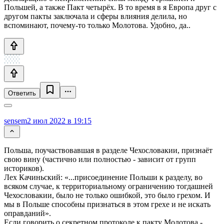
Польшей, а также Пакт четырёх. В то время в я Европа друг с
другом пакты заключала и сферы влияния делила, но
вспоминают, почему-то только Молотова. Удобно, да..
Ответить
sensem
2 июл 2022 в 19:15
Польша, поучаствовавшая в разделе Чехословакии, признаёт
свою вину (частично или полностью - зависит от групп
историков).
Лех Качиньский: «...присоединение Польши к разделу, во
всяком случае, к территориальному ограничению тогдашней
Чехословакии, было не только ошибкой, это было грехом. И
мы в Польше способны признаться в этом грехе и не искать
оправданий».
Если говорить о секретном протоколе к пакту Молотова -