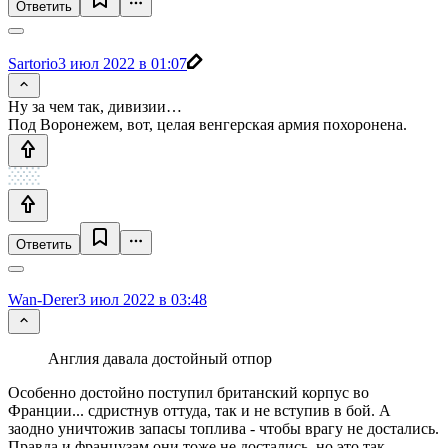
Ответить
Sartorio
3 июл 2022 в 01:07
Ну за чем так, дивизии…
Под Воронежем, вот, целая венгерская армия похоронена.
Ответить
Wan-Derer
3 июл 2022 в 03:48
Англия давала достойный отпор
Особенно достойно поступил британский корпус во
Франции... сдристнув оттуда, так и не вступив в бой. А
заодно уничтожив запасы топлива - чтобы врагу не достались.
Правда и французам они тоже не достались, но это так,