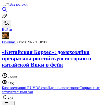
Все потоки
Войти
Erwinmal
2 июл 2022 в 10:00
«Китайская Борхес»: домохозяйка
превратила российскую историю в
китайской Вики в фейк
7 мин
47K
Блог компании RUVDS.com
Научно-популярное
Социальные
сети
Читальный зал
+98