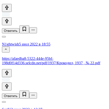
Ответить
N1ghtwish
5 июл 2022 в 18:55
https://afaedba8-5322-444e-95bf-
198d0f14d336.selcdn.net/pdf/1937/Крокодил, 1937 , № 22.pdf
Ответить