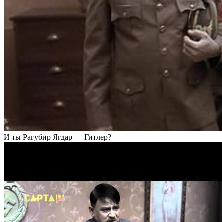
И ты Рагубир Ягдар — Гитлер?