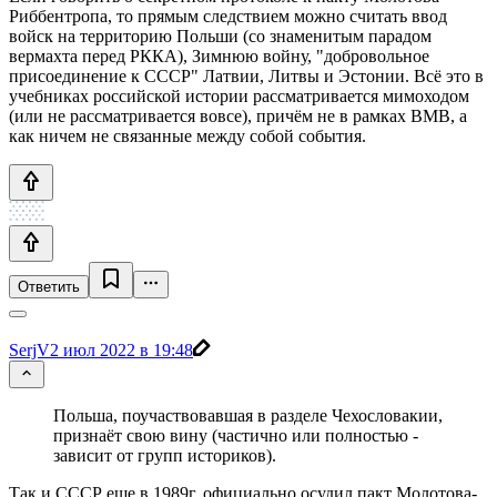
Риббентропа, то прямым следствием можно считать ввод
войск на территорию Польши (со знаменитым парадом
вермахта перед РККА), Зимнюю войну, "добровольное
присоединение к СССР" Латвии, Литвы и Эстонии. Всё это в
учебниках российской истории рассматривается мимоходом
(или не рассматривается вовсе), причём не в рамках ВМВ, а
как ничем не связанные между собой события.
Ответить
SerjV
2 июл 2022 в 19:48
Польша, поучаствовавшая в разделе Чехословакии,
признаёт свою вину (частично или полностью -
зависит от групп историков).
Так и СССР еще в 1989г. официально осудил пакт Молотова-