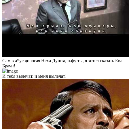
Сам в а*уе дорогая Неха Дупия, тьфу ты, я хотел сказать Ева
Браун!
И тебя вылечат, и меня вылечат!