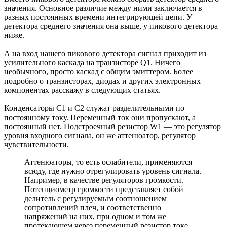
значения. Основное различие между ними заключается в
разных постоянных времени интегрирующей цепи. У
детектора среднего значения она выше, у пикового детектора
ниже.
А на вход нашего пикового детектора сигнал приходит из
усилительного каскада на транзисторе Q1. Ничего
необычного, просто каскад с общим эмиттером. Более
подробно о транзисторах, диодах и других электронных
компонентах расскажу в следующих статьях.
Конденсаторы С1 и С2 служат разделительными по
постоянному току. Переменный ток они пропускают, а
постоянный нет. Подстроечный резистор W1 — это регулятор
уровня входного сигнала, он же аттенюатор, регулятор
чувствительности.
Аттенюаторы, то есть ослабители, применяются
всюду, где нужно отрегулировать уровень сигнала.
Например, в качестве регуляторов громкости.
Потенциометр громкости представляет собой
делитель с регулируемым соотношением
сопротивлений плеч, и соответственно
напряжений на них, при одном и том же
протекающем через переменный резистор токе.