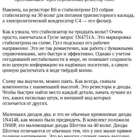
Наконец, на резисторе R6 и стабилитроне D3 собран
стабилизатор на 30 вольт для питания транзисторного каскада,
а электролитический конденсатор С4 — его фильтр.
Как я узнала, что стабилизатор на тридцать вольт? Очень
просто, напечатала в Гугле запрос 1N4751A. Это маркировка
стабилитрона на схеме. Гугл подсказал его рабочее
напряжение. Это не так романтично, как работа с бумажными
справочниками, зато быстро и эффективно. Однако с учетом
сегодняшней нестабильности в мире, не помешает сохранить
всю ценную информацию на надёжных носителях, а самую
ценную распечатать в виде твёрдой копии.
Схему мы выучили, можно паять. Как всегда, сначала
компоненты с наименьшей высотой. Это резисторы и диоды.
Чтобы быстрее найти место каждой детали, начать лучшее из
тех, каких несколько штук, и внешний вид которых
отличается от других.
Маленьких диодов два, и это не обычные кремниевые диоды
1N4148, как можно было предвидеть. В комплект положили
1N60P, это маломощные диоды Шоттки на 40 вольт. Диоды
Шоттки отличаются от обычных тем, что у них малое прямое
падение напряжения. Это во многих случаях очень выгодно.