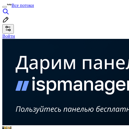
Все потоки
Войти