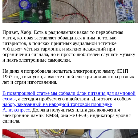
Привет, Хабр! Есть в радиолампах какая-то первобытная
магия, которая заставляет обращаться к ним не только
гитаристов, в поисках приятных аудиальной эстетике
«тёплых» чётных гармоник и мягких искажений при
ограничении сигнала, но и просто любителей слушать музыку
и паять электронные самоделки.
На днях я попробовала испытать электронную лампу 6Е1П
1967 года выпуска, а вместе с ней ещё три индикатора разных
лет и стран изготовления.
В позапрошлой статье мы собрали блок питания для ламповой
схемы
, а сегодня пробуем его в действии. Для этого я соберу
набор, заказанный на народной торговой площадке
Алиэкспресс
. Должна получиться плата для включения
электронной лампы EM84, она же 6FG6, индикатора уровня
сигнала.