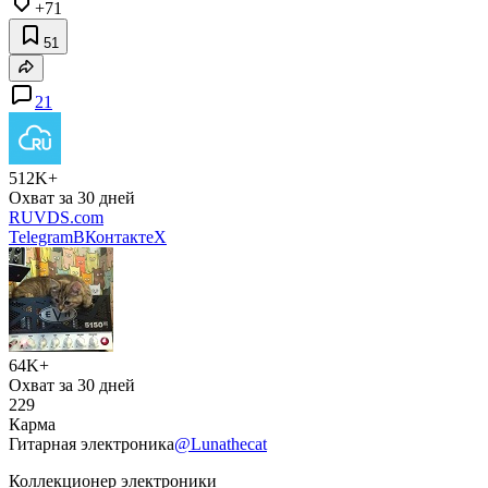
+71
51
21
512K+
Охват за 30 дней
RUVDS.com
Telegram
ВКонтакте
X
64K+
Охват за 30 дней
229
Карма
Гитарная электроника
@Lunathecat
Коллекционер электроники