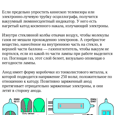
Если предельно упростить кинескоп телевизора или
электронно-лучевую трубку осциллографа, получится
вакуумный люминесцентный индикатор. У него есть
нагретый катод косвенного накала, излучающий электроны.
Изнутри стеклянной колбы откачан воздух, чтобы молекулы
газов не мешали прохождению электронов. А серебристое
вещество, нанесённое на внутреннюю часть на стекло, в
верхней части баллона — газопоглотитель, чтобы вакуум не
портился, если из какой-то части лампы при работе выделится
газ. Поглощая газ, этот слой белеет, визуально оповещая о
негодности лампы.
Анод имеет форму коробочки из тонколистового металла, к
которой подводится напряжение 250 вольт, положительное по
отношению к катоду. Позитивно заряженный анод
притягивает отрицательно заряженные электроны, и они
летят в сторону анода.