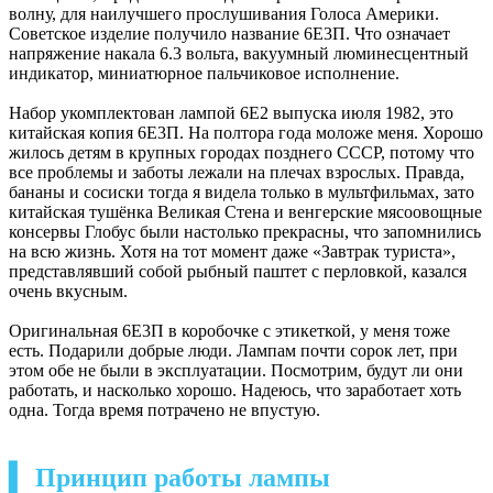
волну, для наилучшего прослушивания Голоса Америки.
Советское изделие получило название 6Е3П. Что означает
напряжение накала 6.3 вольта, вакуумный люминесцентный
индикатор, миниатюрное пальчиковое исполнение.
Набор укомплектован лампой 6Е2 выпуска июля 1982, это
китайская копия 6Е3П. На полтора года моложе меня. Хорошо
жилось детям в крупных городах позднего СССР, потому что
все проблемы и заботы лежали на плечах взрослых. Правда,
бананы и сосиски тогда я видела только в мультфильмах, зато
китайская тушёнка Великая Стена и венгерские мясоовощные
консервы Глобус были настолько прекрасны, что запомнились
на всю жизнь. Хотя на тот момент даже «Завтрак туриста»,
представлявший собой рыбный паштет с перловкой, казался
очень вкусным.
Оригинальная 6Е3П в коробочке с этикеткой, у меня тоже
есть. Подарили добрые люди. Лампам почти сорок лет, при
этом обе не были в эксплуатации. Посмотрим, будут ли они
работать, и насколько хорошо. Надеюсь, что заработает хоть
одна. Тогда время потрачено не впустую.
▍ Принцип работы лампы