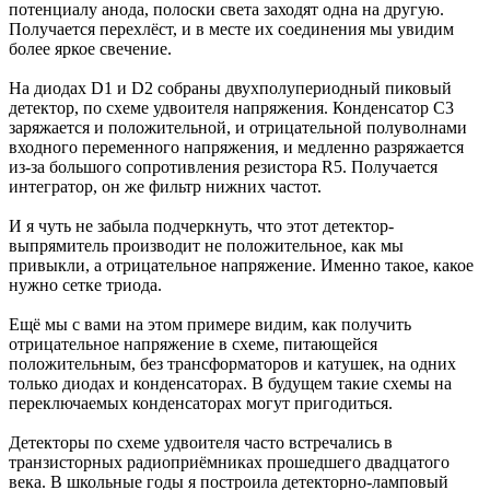
потенциалу анода, полоски света заходят одна на другую.
Получается перехлёст, и в месте их соединения мы увидим
более яркое свечение.
На диодах D1 и D2 собраны двухполупериодный пиковый
детектор, по схеме удвоителя напряжения. Конденсатор C3
заряжается и положительной, и отрицательной полуволнами
входного переменного напряжения, и медленно разряжается
из-за большого сопротивления резистора R5. Получается
интегратор, он же фильтр нижних частот.
И я чуть не забыла подчеркнуть, что этот детектор-
выпрямитель производит не положительное, как мы
привыкли, а отрицательное напряжение. Именно такое, какое
нужно сетке триода.
Ещё мы с вами на этом примере видим, как получить
отрицательное напряжение в схеме, питающейся
положительным, без трансформаторов и катушек, на одних
только диодах и конденсаторах. В будущем такие схемы на
переключаемых конденсаторах могут пригодиться.
Детекторы по схеме удвоителя часто встречались в
транзисторных радиоприёмниках прошедшего двадцатого
века. В школьные годы я построила детекторно-ламповый