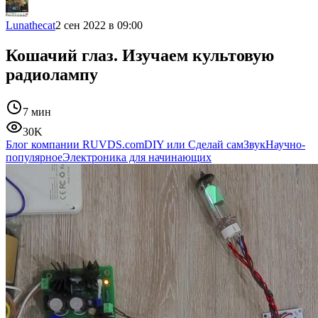
Lunathecat
2 сен 2022 в 09:00
Кошачий глаз. Изучаем культовую
радиолампу
7 мин
30K
Блог компании RUVDS.com
DIY или Сделай сам
Звук
Научно-
популярное
Электроника для начинающих