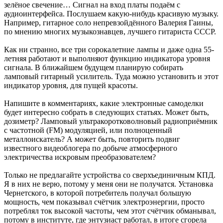
зелёное свечение… Сигнал на вход платы подаём с
аудиоинтерфейса. Послушаем какую-нибудь красивую музыку.
Например, гитарное соло непревзойдённого Валерия Гаины,
по мнению многих музыкознавцев, лучшего гитариста СССР.
Как ни странно, все три сорокалетние лампы и даже одна 55-
летняя работают и выполняют функцию индикатора уровня
сигнала. В ближайшем будущем планирую собирать
ламповый гитарный усилитель. Туда можно установить и этот
индикатор уровня, для пущей красоты.
Напишите в комментариях, какие электронные самоделки
будет интересно собрать в следующих статьях. Может быть,
дозиметр? Ламповый ультракоротковолновый радиоприёмник
с частотной (FM) модуляцией, или полноценный
металлоискатель? А может быть, повторить подвиг
известного видеоблогера по добыче атмосферного
электричества искровым преобразователем?
Только не предлагайте устройства со сверхъединичным КПД.
Я в них не верю, потому у меня они не получатся. Установка
Чернетского, в которой потребитель получал большую
мощность, чем показывал счётчик электроэнергии, просто
потреблял ток высокой частоты, чем этот счётчик обманывал,
потому в институте, где энтузиаст работал, в итоге сгорела