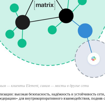
ным — клиенты Element, синим — мосты в другие сети
зации: высокая безопасность, надёжность и устойчивость сети
едерацию» для внутрикорпоративного взаимодействия, подняв се