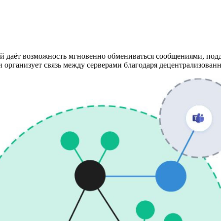
ый даёт возможность мгновенно обмениваться сообщениями, подд
 и организует связь между серверами благодаря децентрализова