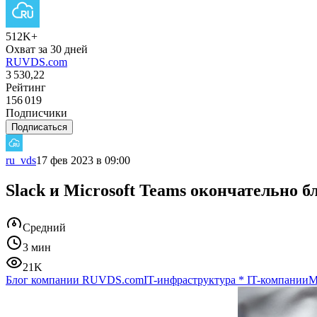
512K+
Охват за 30 дней
RUVDS.com
3 530,22
Рейтинг
156 019
Подписчики
Подписаться
ru_vds
17 фев 2023 в 09:00
Slack и Microsoft Teams окончательно
Средний
3 мин
21K
Блог компании RUVDS.com
IT-инфраструктура
*
IT-компании
М