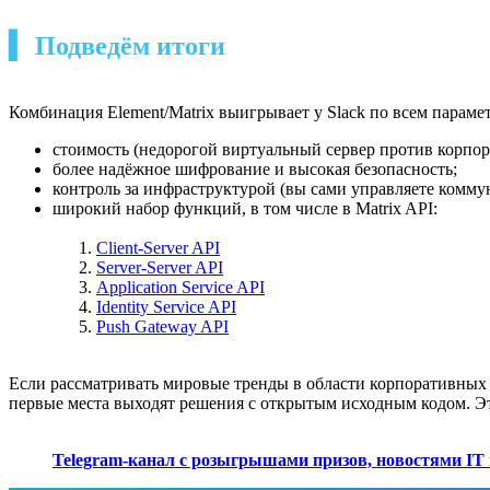
▍ Подведём итоги
Комбинация Element/Matrix выигрывает у Slack по всем параме
стоимость (недорогой виртуальный сервер против корпор
более надёжное шифрование и высокая безопасность;
контроль за инфраструктурой (вы сами управляете комм
широкий набор функций, в том числе в Matrix API:
Client-Server API
Server-Server API
Application Service API
Identity Service API
Push Gateway API
Если рассматривать мировые тренды в области корпоративных м
первые места выходят решения с открытым исходным кодом. Эт
Telegram-канал с розыгрышами призов, новостями IT 