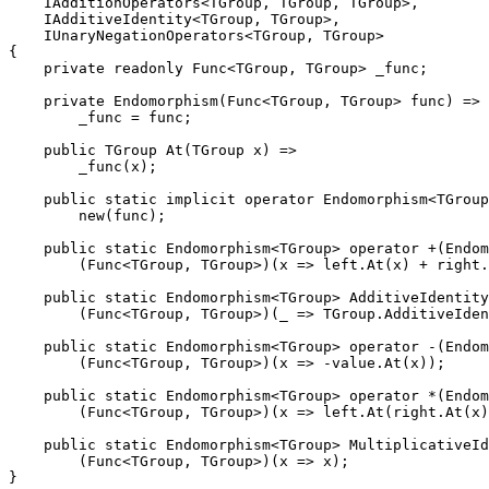
    IAdditionOperators<TGroup, TGroup, TGroup>,

    IAdditiveIdentity<TGroup, TGroup>,

    IUnaryNegationOperators<TGroup, TGroup>

{

    private readonly Func<TGroup, TGroup> _func;

    private Endomorphism(Func<TGroup, TGroup> func) =>

        _func = func;

    public TGroup At(TGroup x) =>

        _func(x);

    public static implicit operator Endomorphism<TGroup
        new(func);

    public static Endomorphism<TGroup> operator +(Endom
        (Func<TGroup, TGroup>)(x => left.At(x) + right.
    public static Endomorphism<TGroup> AdditiveIdentity
        (Func<TGroup, TGroup>)(_ => TGroup.AdditiveIden
    public static Endomorphism<TGroup> operator -(Endom
        (Func<TGroup, TGroup>)(x => -value.At(x));

    public static Endomorphism<TGroup> operator *(Endom
        (Func<TGroup, TGroup>)(x => left.At(right.At(x)
    public static Endomorphism<TGroup> MultiplicativeId
        (Func<TGroup, TGroup>)(x => x);
