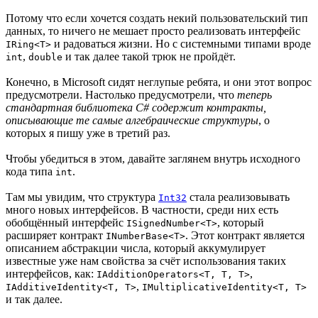
Потому что если хочется создать некий пользовательский тип
данных, то ничего не мешает просто реализовать интерфейс
и радоваться жизни. Но с системными типами вроде
IRing<T>
,
и так далее такой трюк не пройдёт.
int
double
Конечно, в Microsoft сидят неглупые ребята, и они этот вопрос
предусмотрели. Настолько предусмотрели, что
теперь
стандартная библиотека C# содержит контракты,
описывающие те самые алгебраические структуры
, о
которых я пишу уже в третий раз.
Чтобы убедиться в этом, давайте заглянем внутрь исходного
кода типа
.
int
Там мы увидим, что структура
стала реализовывать
Int32
много новых интерфейсов. В частности, среди них есть
обобщённый интерфейс
, который
ISignedNumber<T>
расширяет контракт
. Этот контракт является
INumberBase<T>
описанием абстракции числа, который аккумулирует
известные уже нам свойства за счёт использования таких
интерфейсов, как:
,
IAdditionOperators<T, T, T>
,
IAdditiveIdentity<T, T>
IMultiplicativeIdentity<T, T>
и так далее.