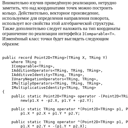
Внимательно изучив приведённую реализацию, нетрудно
заметить, что над координатами точек можно построить
кольцо. Действительно, векторное произведение,
используемое для определения направления поворота,
использует все свойства этой алгебраической структуры.
Также дополнительно следует наложить на тип координаты
ограничение по реализации интерфейса
.
IComparable<T>
Изменённый класс точки будет выглядеть следующим
образом:
public record Point2D<TRing>(TRing X, TRing Y)

    where TRing :

    IComparable<TRing>,

    IAdditionOperators<TRing, TRing, TRing>,

    IAdditiveIdentity<TRing, TRing>,

    IUnaryNegationOperators<TRing, TRing>,

    IMultiplyOperators<TRing, TRing, TRing>,

    IMultiplicativeIdentity<TRing, TRing>

{

    public static Point2D<TRing> operator -(Point2D<TRi
        new(p1.X + -p2.X, p1.Y + -p2.Y);

    public static TRing operator *(Point2D<TRing> p1, P
        p1.X * p2.X + p1.Y * p2.Y;

    public static TRing operator ^(Point2D<TRing> p1, P
        p1.X * p2.Y + -(p1.Y * p2.X);
