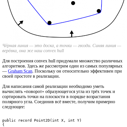
Чёрная линия — это доска, а точки — гвозди. Синяя линия —
верёвка, она же наш convex hull
Для построения convex hull придумали множество различных
алгоритмов. Здесь же рассмотрим один из самых популярных
—
Graham Scan
. Поскольку он относительно эффективен при
своей простоте в реализации.
Для написания самой реализации необходимо уметь
вычислять «поворот» образующегося угла из трёх точек и
сортировать точки на плоскости в порядке возрастания
полярного угла. Соединив всё вместе, получим примерно
следующее:
public record Point2D(int X, int Y)

{
