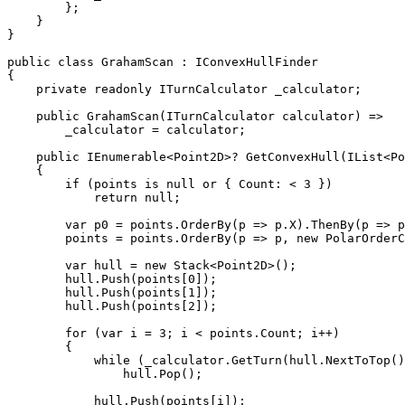
        };

    }

}

public class GrahamScan : IConvexHullFinder

{

    private readonly ITurnCalculator _calculator;

    public GrahamScan(ITurnCalculator calculator) =>

        _calculator = calculator;

    public IEnumerable<Point2D>? GetConvexHull(IList<Po
    {

        if (points is null or { Count: < 3 })

            return null;

        var p0 = points.OrderBy(p => p.X).ThenBy(p => p
        points = points.OrderBy(p => p, new PolarOrderC
        var hull = new Stack<Point2D>();

        hull.Push(points[0]);

        hull.Push(points[1]);

        hull.Push(points[2]);

        for (var i = 3; i < points.Count; i++)

        {

            while (_calculator.GetTurn(hull.NextToTop()
                hull.Pop();

            hull.Push(points[i]);
