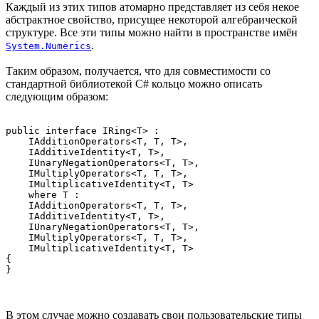
Каждый из этих типов атомарно представляет из себя некое
абстрактное свойство, присущее некоторой алгебраической
структуре. Все эти типы можно найти в пространстве имён
.
System.Numerics
Таким образом, получается, что для совместимости со
стандартной библиотекой C# кольцо можно описать
следующим образом:
public interface IRing<T> :

    IAdditionOperators<T, T, T>,

    IAdditiveIdentity<T, T>,

    IUnaryNegationOperators<T, T>,

    IMultiplyOperators<T, T, T>,

    IMultiplicativeIdentity<T, T>

    where T :

    IAdditionOperators<T, T, T>,

    IAdditiveIdentity<T, T>,

    IUnaryNegationOperators<T, T>,

    IMultiplyOperators<T, T, T>,

    IMultiplicativeIdentity<T, T>

{

В этом случае можно создавать свои пользовательские типы