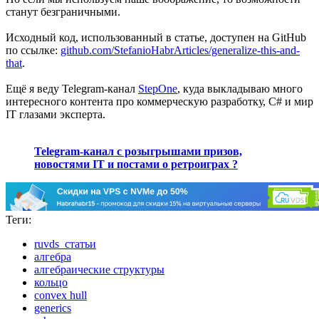
станут безграничными.
Исходный код, использованный в статье, доступен на GitHub
по ссылке:
github.com/StefanioHabrArticles/generalize-this-and-
that
.
Ещё я веду Telegram-канал
StepOne
, куда выкладываю много
интересного контента про коммерческую разработку, C# и мир
IT глазами эксперта.
Telegram-канал с розыгрышами призов,
новостями IT и постами о ретроиграх ?️
Теги:
ruvds_статьи
алгебра
алгебраические структуры
кольцо
convex hull
generics