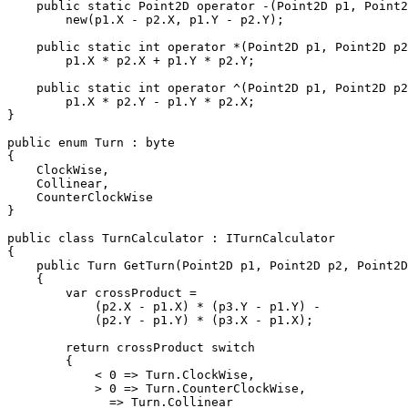
    public static Point2D operator -(Point2D p1, Point2
        new(p1.X - p2.X, p1.Y - p2.Y);

    public static int operator *(Point2D p1, Point2D p2
        p1.X * p2.X + p1.Y * p2.Y;

    public static int operator ^(Point2D p1, Point2D p2
        p1.X * p2.Y - p1.Y * p2.X;

}

public enum Turn : byte

{

    ClockWise,

    Collinear,

    CounterClockWise

}

public class TurnCalculator : ITurnCalculator

{

    public Turn GetTurn(Point2D p1, Point2D p2, Point2D
    {

        var crossProduct =

            (p2.X - p1.X) * (p3.Y - p1.Y) -

            (p2.Y - p1.Y) * (p3.X - p1.X);

        return crossProduct switch

        {

            < 0 => Turn.ClockWise,

            > 0 => Turn.CounterClockWise,

            _ => Turn.Collinear
