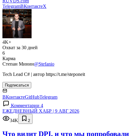
RUVDS.com
Telegram
ВКонтакте
X
4K+
Охват за 30 дней
6
Карма
Степан Минин
@Stefanio
Tech Lead C# | автор https://t.me/steponeit
Подписаться
ВКонтакте
GitHub
Telegram
Комментарии 4
ЕЖЕДНЕВНЫЙ ХАБР | 9 АВГ 2026
34K
2
Что видит DPI, и что мы попробовали