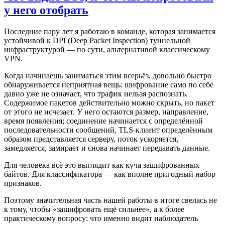
у него отобрать
Последние пару лет я работаю в команде, которая занимается
устойчивой к DPI (Deep Packet Inspection) туннельной
инфраструктурой — по сути, альтернативой классическому
VPN.
Когда начинаешь заниматься этим всерьёз, довольно быстро
обнаруживается неприятная вещь: шифрование само по себе
давно уже не означает, что трафик нельзя распознать.
Содержимое пакетов действительно можно скрыть, но пакет
от этого не исчезает. У него остаются размер, направление,
время появления; соединение начинается с определённой
последовательности сообщений, TLS-клиент определённым
образом представляется серверу, поток ускоряется,
замедляется, замирает и снова начинает передавать данные.
Для человека всё это выглядит как куча зашифрованных
байтов. Для классификатора — как вполне пригодный набор
признаков.
Поэтому значительная часть нашей работы в итоге свелась не
к тому, чтобы «зашифровать ещё сильнее», а к более
практическому вопросу: что именно видит наблюдатель