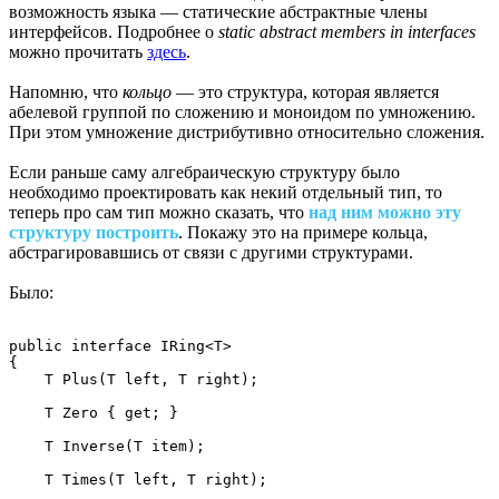
возможность языка — статические абстрактные члены
интерфейсов. Подробнее о
static abstract members in interfaces
можно прочитать
здесь
.
Напомню, что
кольцо
— это структура, которая является
абелевой группой по сложению и моноидом по умножению.
При этом умножение дистрибутивно относительно сложения.
Если раньше саму алгебраическую структуру было
необходимо проектировать как некий отдельный тип, то
теперь про сам тип можно сказать, что
над ним можно эту
структуру построить
. Покажу это на примере кольца,
абстрагировавшись от связи с другими структурами.
Было:
public interface IRing<T>

{

    T Plus(T left, T right);

    T Zero { get; }

    T Inverse(T item);

    T Times(T left, T right);
