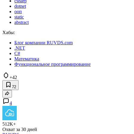
csharp
dotnet
ооп
static
abstract
Хабы:
Блог компании RUVDS.com
.NET
C#
Математика
Функциональное программирование
+42
72
4
512K+
Охват за 30 дней