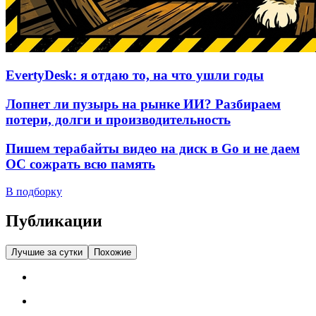
EvertyDesk: я отдаю то, на что ушли годы
Лопнет ли пузырь на рынке ИИ? Разбираем
потери, долги и производительность
Пишем терабайты видео на диск в Go и не даем
ОС сожрать всю память
В подборку
Публикации
Лучшие за сутки
Похожие