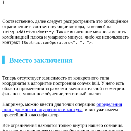
Соотвественно, далее следует распространить это обобщённое
ограничение в соответствующие методы, заменяя
на
0
. Также вычитание можно заменить
TRing.AdditiveIdentity
комбинацией плюса и унарного минуса, либо же использовать
контракт
.
ISubtractionOperators<T, T, T>
▍ Вместо заключения
Теперь отсутствует зависимость от конкретного типа
координаты в алгоритме построения convex hull. У него есть
области применения за рамками вычислительной геометрии:
финансы, машинное обучение, текстовый анализ.
Например, можно ввести для точки операцию
определения
принадлежности внутренности контура
, и вот уже имеем
простейший классификатор.
Все ограничения находятся только внутри нашего сознания.
Но если мы используем наше воображение, то возможности