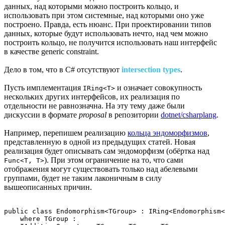
данных, над которыми можно построить кольцо, и
использовать при этом системные, над которыми оно уже
построено. Правда, есть нюанс. При проектировании типов
данных, которые будут использовать нечто, над чем можно
построить кольцо, не получится использовать наш интерфейс
в качестве generic constraint.
Дело в том, что в C# отсутствуют
intersection types
.
Пусть имплементация
и означает совокупность
IRing<T>
нескольких других интерфейсов, их реализация по
отдельности не равнозначна. На эту тему даже были
дискуссии в формате
proposal
в репозитории
dotnet/csharplang
.
Например, перепишем реализацию
кольца эндоморфизмов
,
представленную в одной из предыдущих статей. Новая
реализация будет описывать сам эндоморфизм (обёртка над
). При этом ограничение на то, что сами
Func<T, T>
отображения могут существовать только над абелевыми
группами, будет не таким лаконичным в силу
вышеописанных причин.
public class Endomorphism<TGroup> : IRing<Endomorphism<
    where TGroup :
