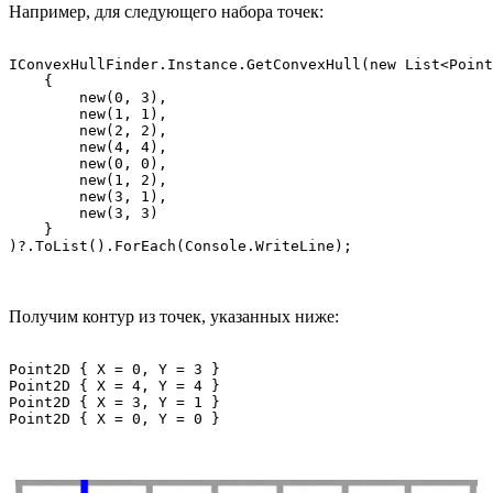
Например, для следующего набора точек:
IConvexHullFinder.Instance.GetConvexHull(new List<Point
    {

        new(0, 3),

        new(1, 1),

        new(2, 2),

        new(4, 4),

        new(0, 0),

        new(1, 2),

        new(3, 1),

        new(3, 3)

    }

Получим контур из точек, указанных ниже:
Point2D { X = 0, Y = 3 }

Point2D { X = 4, Y = 4 }

Point2D { X = 3, Y = 1 }
