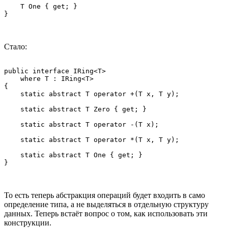
    T One { get; }

Стало:
public interface IRing<T>

    where T : IRing<T>

{

    static abstract T operator +(T x, T y);

    static abstract T Zero { get; }

    static abstract T operator -(T x);

    static abstract T operator *(T x, T y);

    static abstract T One { get; }

То есть теперь абстракция операций будет входить в само
определение типа, а не выделяться в отдельную структуру
данных. Теперь встаёт вопрос о том, как использовать эти
конструкции.