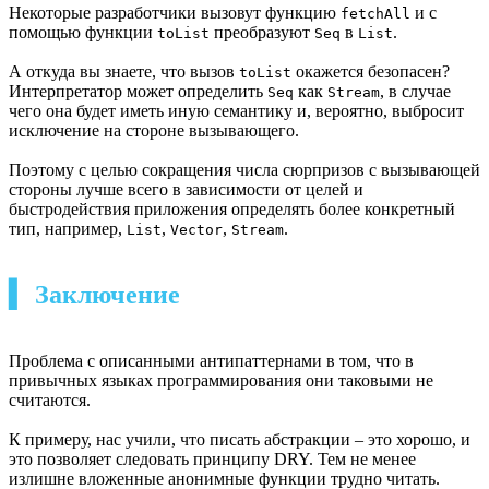
Некоторые разработчики вызовут функцию
и с
fetchAll
помощью функции
преобразуют
в
.
toList
Seq
List
А откуда вы знаете, что вызов
окажется безопасен?
toList
Интерпретатор может определить
как
, в случае
Seq
Stream
чего она будет иметь иную семантику и, вероятно, выбросит
исключение на стороне вызывающего.
Поэтому с целью сокращения числа сюрпризов с вызывающей
стороны лучше всего в зависимости от целей и
быстродействия приложения определять более конкретный
тип, например,
,
,
.
List
Vector
Stream
▍ Заключение
Проблема с описанными антипаттернами в том, что в
привычных языках программирования они таковыми не
считаются.
К примеру, нас учили, что писать абстракции – это хорошо, и
это позволяет следовать принципу DRY. Тем не менее
излишне вложенные анонимные функции трудно читать.