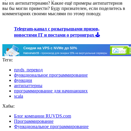
вы их антипаттернами? Какие ещё примеры антипаттернов
вы бы могли привести? Буду признателен, если поделитесь в
комментариях своими мыслями по этому поводу.
Telegram-канал с розыгрышами призов,
новостями IT и постами о ретроиграх 🕹️
Теги:
ruvds_перевод
функциональное программирование
функции
антипаттерны
программирование для начинающих
scala
Хабы:
Блог компании RUVDS.com
Программирование
Функциональное программирование