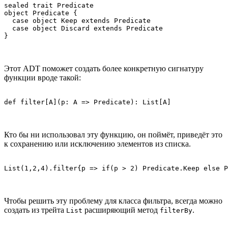
sealed trait Predicate 

object Predicate {

  case object Keep extends Predicate

  case object Discard extends Predicate

}
Этот ADT поможет создать более конкретную сигнатуру
функции вроде такой:
def filter[A](p: A => Predicate): List[A]
Кто бы ни использовал эту функцию, он поймёт, приведёт это
к сохранению или исключению элементов из списка.
List(1,2,4).filter{p => if(p > 2) Predicate.Keep else P
Чтобы решить эту проблему для класса фильтра, всегда можно
создать из трейта
расширяющий метод
.
List
filterBy