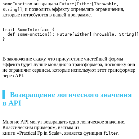
возвращала
someFunction
Future[Either[Throwable,
, и позволить эффекту определять ограничения,
String]]
которые потребуются в вашей программе.
trait SomeInterface {

  def someFunction(): Future[Either[Throwable, String]]

}
В заключение скажу, что присутствие чистейшей формы
эффекта будет лучше монадного трансформера, поскольку она
не ограничит сервисы, которые используют этот трансформер
через API.
▍ Возвращение логического значения
в API
Многие API могут возвращать одно логическое значение.
Классическим примером, взятым из
книги «Practical Fp in Scala», является функция
.
filter