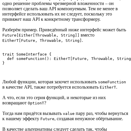
одно решение проблемы чрезмерной вложенности – он
позволяет сделать ваш API компонуемым. Тем не менее в
интерфейсе использовать их не следует, поскольку это
привяжет наш API к конкретному трансформеру.
Разберём пример. Приведённый ниже интерфейс может быть
вместо
Future[Either[Throwable, String]]
.
EitherT[Future, Throwable, String]
trait SomeInterface {

  def someFunction(): EitherT[Future, Throwable, String
}
Любой функции, которая захочет использовать
someFunction
в качестве API, также потребуется использовать
.
EitherT
А что, если это серия функций, и некоторые из них
возвращают
?
OptionT
Тогда нам придётся вызывать
пару раз, чтобы вернуться
value
к нашему эффекту
, создавая ненужное обёртывание.
Future
В качестве альтернативы следует сделать так, чтобы