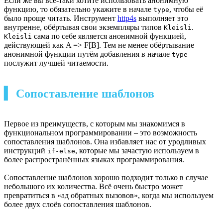
Если же вы всё-таки хотите использовать анонимную
функцию, то обязательно укажите в начале
, чтобы её
type
было проще читать. Инструмент
http4s
выполняет это
внутренне, обёртывая свои экземпляры типов
.
Kleisli
сама по себе является анонимной функцией,
Kleisli
действующей как A => F[B]. Тем не менее обёртывание
анонимной функции путём добавления в начале
type
послужит лучшей читаемости.
▍ Сопоставление шаблонов
Первое из преимуществ, с которым мы знакомимся в
функциональном программировании – это возможность
сопоставления шаблонов. Она избавляет нас от уродливых
инструкций
, которые мы зачастую используем в
if-else
более распространённых языках программирования.
Сопоставление шаблонов хорошо подходит только в случае
небольшого их количества. Всё очень быстро может
превратиться в «ад обратных вызовов», когда мы используем
более двух слоёв сопоставления шаблонов.