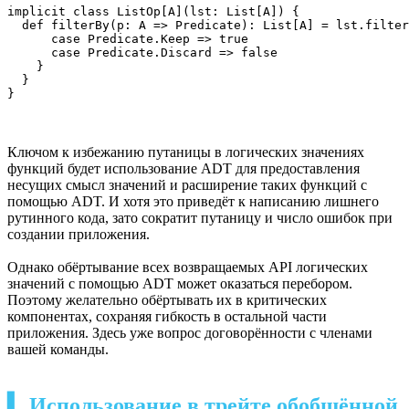
implicit class ListOp[A](lst: List[A]) {

  def filterBy(p: A => Predicate): List[A] = lst.filter
      case Predicate.Keep => true

      case Predicate.Discard => false

    }

  }

}
Ключом к избежанию путаницы в логических значениях
функций будет использование ADT для предоставления
несущих смысл значений и расширение таких функций с
помощью ADT. И хотя это приведёт к написанию лишнего
рутинного кода, зато сократит путаницу и число ошибок при
создании приложения.
Однако обёртывание всех возвращаемых API логических
значений с помощью ADT может оказаться перебором.
Поэтому желательно обёртывать их в критических
компонентах, сохраняя гибкость в остальной части
приложения. Здесь уже вопрос договорённости с членами
вашей команды.
▍ Использование в трейте обобщённой