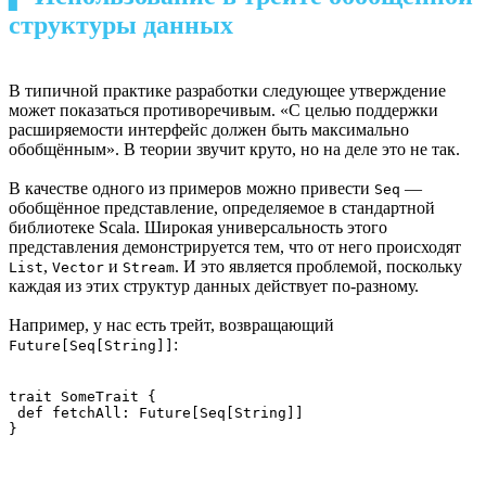
структуры данных
В типичной практике разработки следующее утверждение
может показаться противоречивым. «С целью поддержки
расширяемости интерфейс должен быть максимально
обобщённым». В теории звучит круто, но на деле это не так.
В качестве одного из примеров можно привести
—
Seq
обобщённое представление, определяемое в стандартной
библиотеке Scala. Широкая универсальность этого
представления демонстрируется тем, что от него происходят
,
и
. И это является проблемой, поскольку
List
Vector
Stream
каждая из этих структур данных действует по-разному.
Например, у нас есть трейт, возвращающий
:
Future[Seq[String]]
trait SomeTrait {

 def fetchAll: Future[Seq[String]]

}