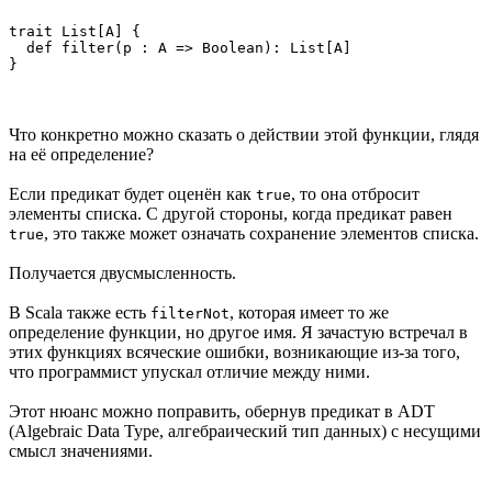
trait List[A] {

  def filter(p : A => Boolean): List[A]

}
Что конкретно можно сказать о действии этой функции, глядя
на её определение?
Если предикат будет оценён как
, то она отбросит
true
элементы списка. С другой стороны, когда предикат равен
, это также может означать сохранение элементов списка.
true
Получается двусмысленность.
В Scala также есть
, которая имеет то же
filterNot
определение функции, но другое имя. Я зачастую встречал в
этих функциях всяческие ошибки, возникающие из-за того,
что программист упускал отличие между ними.
Этот нюанс можно поправить, обернув предикат в ADT
(Algebraic Data Type, алгебраический тип данных) с несущими
смысл значениями.