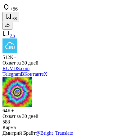
+56
68
25
512K+
Охват за 30 дней
RUVDS.com
Telegram
ВКонтакте
X
64K+
Охват за 30 дней
588
Карма
Дмитрий Брайт
@Bright_Translate