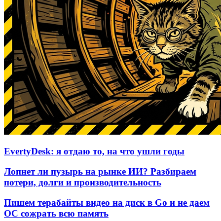
EvertyDesk: я отдаю то, на что ушли годы
Лопнет ли пузырь на рынке ИИ? Разбираем
потери, долги и производительность
Пишем терабайты видео на диск в Go и не даем
ОС сожрать всю память