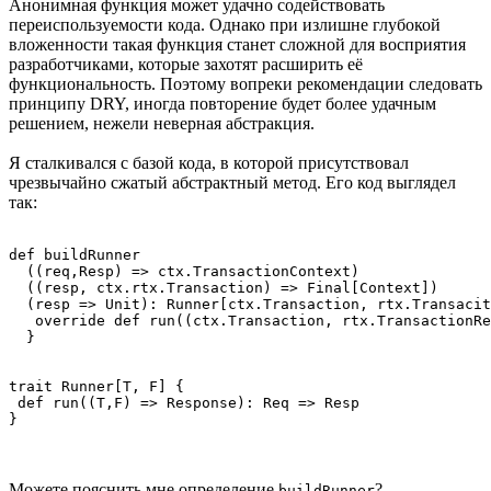
Анонимная функция может удачно содействовать
переиспользуемости кода. Однако при излишне глубокой
вложенности такая функция станет сложной для восприятия
разработчиками, которые захотят расширить её
функциональность. Поэтому вопреки рекомендации следовать
принципу DRY, иногда повторение будет более удачным
решением, нежели неверная абстракция.
Я сталкивался с базой кода, в которой присутствовал
чрезвычайно сжатый абстрактный метод. Его код выглядел
так:
def buildRunner

  ((req,Resp) => ctx.TransactionContext)

  ((resp, ctx.rtx.Transaction) => Final[Context])

  (resp => Unit): Runner[ctx.Transaction, rtx.Transacit
   override def run((ctx.Transaction, rtx.TransactionRe
  }

trait Runner[T, F] {

 def run((T,F) => Response): Req => Resp

}
Можете пояснить мне определение
?
buildRunner