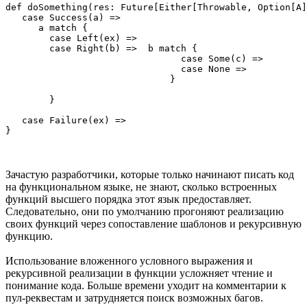
def doSomething(res: Future[Either[Throwable, Option[A]
   case Success(a) =>

      a match {

        case Left(ex) => 

        case Right(b) =>  b match {

                                case Some(c) => 

                                case None =>

                              }

        }

   case Failure(ex) =>

}
Зачастую разработчики, которые только начинают писать код
на функциональном языке, не знают, сколько встроенных
функций высшего порядка этот язык предоставляет.
Следовательно, они по умолчанию прогоняют реализацию
своих функций через сопоставление шаблонов и рекурсивную
функцию.
Использование вложенного условного выражения и
рекурсивной реализации в функции усложняет чтение и
понимание кода. Больше времени уходит на комментарии к
пул-реквестам и затрудняется поиск возможных багов.