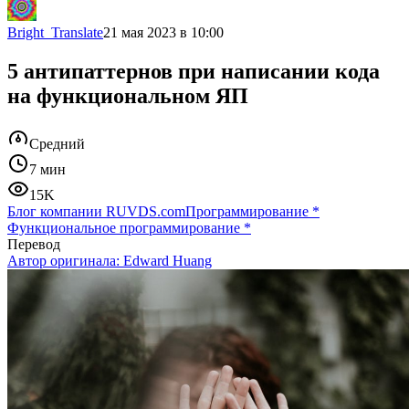
Bright_Translate
21 мая 2023 в 10:00
5 антипаттернов при написании кода
на функциональном ЯП
Средний
7 мин
15K
Блог компании RUVDS.com
Программирование
*
Функциональное программирование
*
Перевод
Автор оригинала:
Edward Huang