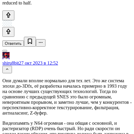
reduced to half.
Ответить
shiru8bit
27 окт 2023 в 12:52
Они думали вполне нормально для тех лет. Это же система
эпохи до-3Dfx, её разработка началась примерно в 1993 году
на основе лучших существующих технологий. Тогда по
сравнению с предыдущей SNES это было огромным,
невероятным прорывом, и заметно лучше, чем у конкурентов -
перспективно-корректное текстурирование, фильтрация,
антиаласинг, Z-буфер.
Видеопамять у N64 огромная - она общая с основной, и
растеризатор (RDP) очень быстрый. Но ради скорости он
сделан таким образом, что текстура должна быть загружена в