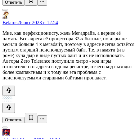
Ответить
Belarus
26 окт 2023 в 12:54
Мне, как перфекционисту, жаль Мегадрайв, а вернее её
память. Все адреса её процессора 32-х битные, но игры не
весили больше 4-х мегабайт, поэтому в адресе всегда остаётся
пустым старший неиспользуемый байт. Т.е. в памяти (и в
роме) куча дыр в виде пустых байт и их не использовать.
Авторы Zero Tolerance поступили хитро - код игры
относителен от адреса в одном регистре, отчего код выходит
более компактным и к тому же эта проблема с
неиспользуемыми старшими байтами пропадает.
Ответить