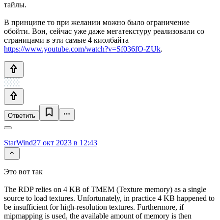
тайлы.
В принципе то при желании можно было ограничение
обойти. Вон, сейчас уже даже мегатекстуру реализовали со
страницами в эти самые 4 киолбайта
https://www.youtube.com/watch?v=Sf036fO-ZUk
.
Ответить
StarWind
27 окт 2023 в 12:43
Это вот так
The RDP relies on 4 KB of TMEM (Texture memory) as a single
source to load textures. Unfortunately, in practice 4 KB happened to
be insufficient for high-resolution textures. Furthermore, if
mipmapping is used, the available amount of memory is then