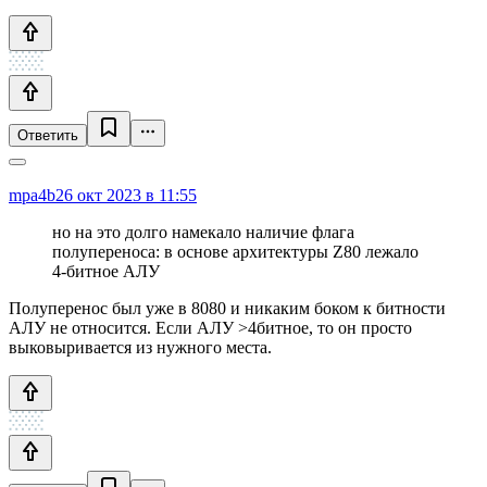
Ответить
mpa4b
26 окт 2023 в 11:55
но на это долго намекало наличие флага
полупереноса: в основе архитектуры Z80 лежало
4-битное АЛУ
Полуперенос был уже в 8080 и никаким боком к битности
АЛУ не относится. Если АЛУ >4битное, то он просто
выковыривается из нужного места.