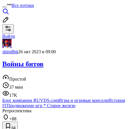
Все потоки
Войти
shiru8bit
26 окт 2023 в 09:00
Войны битов
Простой
37 мин
17K
Блог компании RUVDS.com
Игры и игровые консоли
История
IT
Продвижение игр
*
Старое железо
Ретроспектива
+88
64