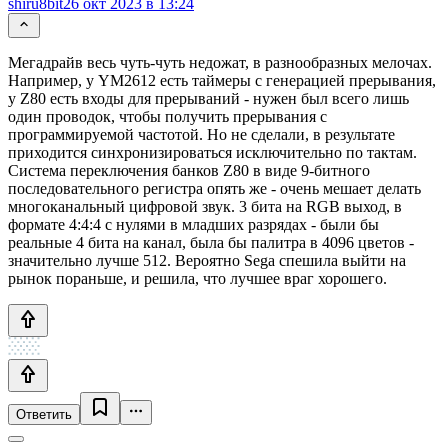
shiru8bit
26 окт 2023 в 13:24
Мегадрайв весь чуть-чуть недожат, в разнообразных мелочах.
Например, у YM2612 есть таймеры с генерацией прерывания,
у Z80 есть входы для прерываний - нужен был всего лишь
один проводок, чтобы получить прерывания с
программируемой частотой. Но не сделали, в результате
приходится синхронизироваться исключительно по тактам.
Система переключения банков Z80 в виде 9-битного
последовательного регистра опять же - очень мешает делать
многоканальный цифровой звук. 3 бита на RGB выход, в
формате 4:4:4 с нулями в младших разрядах - были бы
реальные 4 бита на канал, была бы палитра в 4096 цветов -
значительно лучше 512. Вероятно Sega спешила выйти на
рынок пораньше, и решила, что лучшее враг хорошего.
Ответить