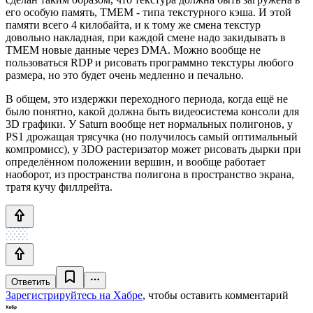
его особую память, TMEM - типа текстурного кэша. И этой
памяти всего 4 килобайта, и к тому же смена текстур
довольно накладная, при каждой смене надо закидывать в
TMEM новые данные через DMA. Можно вообще не
пользоваться RDP и рисовать программно текстуры любого
размера, но это будет очень медленно и печально.
В общем, это издержки переходного периода, когда ещё не
было понятно, какой должна быть видеосистема консоли для
3D графики. У Saturn вообще нет нормальных полигонов, у
PS1 дрожащая трясучка (но получилось самый оптимальный
компромисс), у 3DO растеризатор может рисовать дырки при
определённом положении вершин, и вообще работает
наоборот, из пространства полигона в пространство экрана,
тратя кучу филлрейта.
Ответить
Зарегистрируйтесь на Хабре
, чтобы оставить комментарий