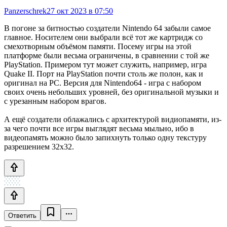
Panzerschrek
27 окт 2023 в 07:50
В погоне за битностью создатели Nintendo 64 забыли самое
главное. Носителем они выбрали всё тот же картридж со
смехотворным объёмом памяти. Посему игры на этой
платформе были весьма ограничены, в сравнении с той же
PlayStation. Примером тут может служить, например, игра
Quake II. Порт на PlayStation почти столь же полон, как и
оригинал на PC. Версия для Nintendo64 - игра с набором
своих очень небольших уровней, без оригинальной музыки и
с урезанным набором врагов.
А ещё создатели облажались с архитектурой видиопамяти, из-
за чего почти все игры выглядят весьма мыльно, ибо в
видеопамять можно было запихнуть только одну текстуру
разрешением 32x32.
Ответить