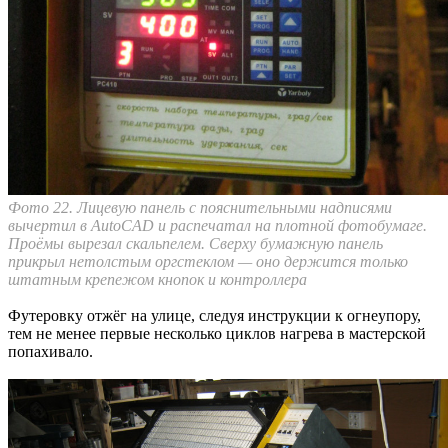
Фото 22. Лицевую панель с пояснительными надписями
вычертил в AutoCAD и распечатал на плотной фотобумаге.
Проёмы вырезал скальпелем. Сверху бумажную панель
прикрыл нетолстым оргстеклом — оно держится только
штатным крепежом кнопок и контроллера
Футеровку отжёг на улице, следуя инструкции к огнеупору,
тем не менее первые несколько циклов нагрева в мастерской
попахивало.