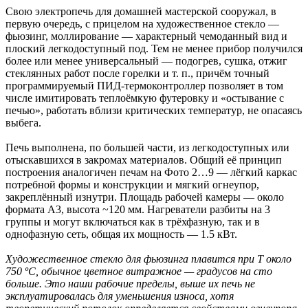
Свою электропечь для домашней мастерской сооружал, в
первую очередь, с прицелом на художественное стекло —
фьюзинг, моллирование — характерный чемоданный вид и
плоский легкодоступный под. Тем не менее прибор получился
более или менее универсальный — подогрев, сушка, отжиг
стеклянных работ после горелки и т. п., причём точный
программируемый ПИД-термоконтроллер позволяет в том
числе имитировать теплоёмкую футеровку и «остывание с
печью», работать вблизи критических температур, не опасаясь
выбега.
Печь выполнена, по большей части, из легкодоступных или
отыскавшихся в закромах материалов. Общий её принцип
построения аналогичен печам на Фото 2…9 — лёгкий каркас
потребной формы и конструкции и мягкий огнеупор,
закреплённый изнутри. Площадь рабочей камеры — около
формата А3, высота ~120 мм. Нагреватели разбиты на 3
группы и могут включаться как в трёхфазную, так и в
однофазную сеть, общая их мощность — 1.5 кВт.
Художественное стекло для фьюзинга плавится при Т около
750 ºС, обычное цветное витражное — градусов на сто
больше. Это наши рабочие пределы, выше их печь не
эксплуатировалась для уменьшения износа, хотя