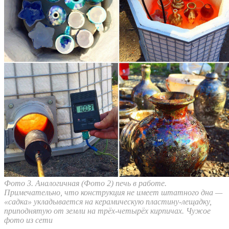
Фото 3. Аналогичная (Фото 2) печь в работе.
Примечательно, что конструкция не имеет штатного дна —
«садка» укладывается на керамическую пластину-лещадку,
приподнятую от земли на трёх-четырёх кирпичах. Чужое
фото из сети