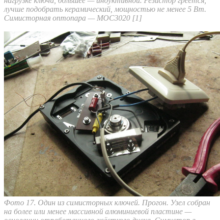
нагрузке ключа, большее — индуктивной. Резистор греется,
лучше подобрать керамический, мощностью не менее 5 Вт.
Cимисторная оптопара — МОС3020 [1]
Фото 17. Один из симисторных ключей. Прогон. Узел собран
на более или менее массивной алюминиевой пластине —