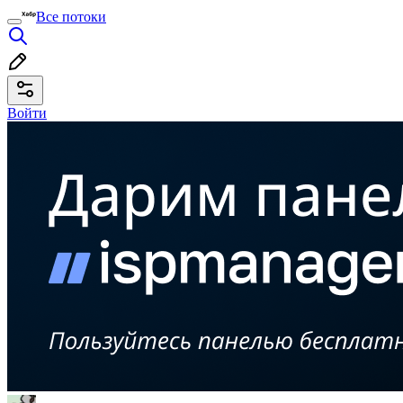
Все потоки
Войти