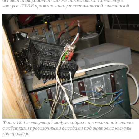
основании отработанного жёсткого диска. Симистор в
корпусе ТО218 прижат к нему текстолитовой пластинкой
Фото 18. Согласующий модуль собрал на компактной платке
с жёсткими проволочными выводами под винтовые клеммы
контроллера