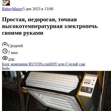
BabayMazay
5 дек 2023 в 13:00
Простая, недорогая, точная
высокотемпературная электропечь
своими руками
Средний
7 мин
20K
Блог компании RUVDS.com
DIY или Сделай сам
Кейс