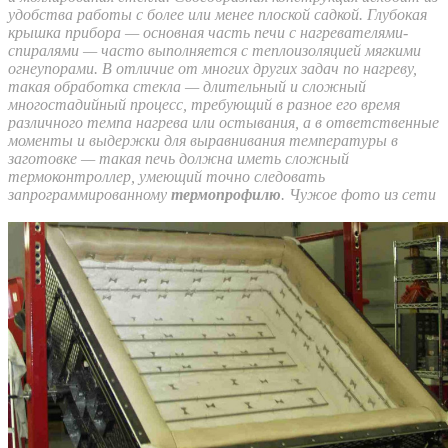
удобства работы с более или менее плоской садкой. Глубокая
крышка прибора — основная часть печи с нагревателями-
спиралями — часто выполняется с теплоизоляцией мягкими
огнеупорами. В отличие от многих других задач по нагреву,
такая обработка стекла — длительный и сложный
многостадийный процесс, требующий в разное его время
различного темпа нагрева или остывания, а в ответственные
моменты и выдержки для выравнивания температуры в
заготовке — такая печь должна иметь сложный
термоконтроллер, умеющий точно следовать
запрограммированному
термопрофилю
. Чужое фото из сети