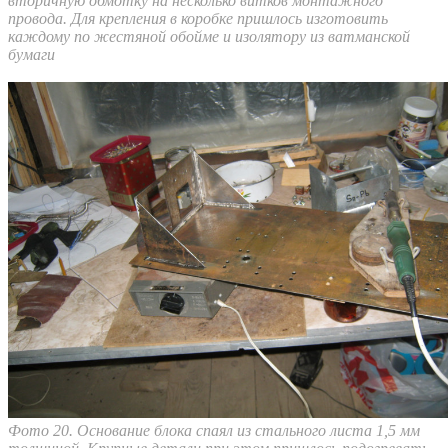
вторичную обмотку на несколько витков монтажного
провода. Для крепления в коробке пришлось изготовить
каждому по жестяной обойме и изолятору из ватманской
бумаги
Фото 20. Основание блока спаял из стального листа 1,5 мм