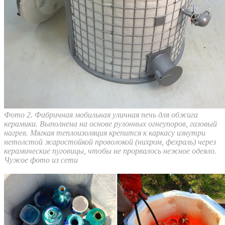
Фото 2. Фабричная мобильная уличная печь для обжига
керамики. Выполнена на основе рулонных огнеупоров, газовый
нагрев. Мягкая теплоизоляция крепится к каркасу изнутри
нетолстой жаростойкой проволокой (нихром, фехраль) через
керамические пуговицы, чтобы не прорвалось нежное одеяло.
Чужое фото из сети