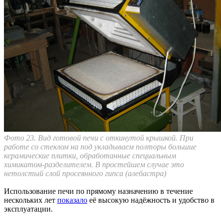
Фото 23. Вид готовой печи с откинутой крышкой. При
работе со стеклом на под укладываем полторы большие
керамические плитки, обработанные специальным
химикатом-разделителем. В простейшем случае это
нетолстый слой просеянного гипса (алебастра)
Использование печи по прямому назначению в течение
нескольких лет
показало
её высокую надёжность и удобство в
эксплуатации.