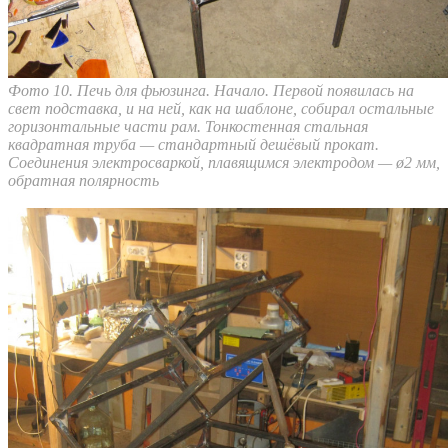
Фото 10. Печь для фьюзинга. Начало. Первой появилась на
свет подставка, и на ней, как на шаблоне, собирал остальные
горизонтальные части рам. Тонкостенная стальная
квадратная труба — стандартный дешёвый прокат.
Соединения электросваркой, плавящимся электродом — ø2 мм,
обратная полярность