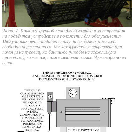
Фото 7. Крышка крупной печи для фьюзинга и моллирования
на подъёмном устройстве в положении для обслуживания.
Под
у таких печей подобен столу на колёсиках и может
свободно перемещаться. Мягкая футеровка закреплена при
помощи не пуговиц, но бантиков (чтобы не соскользнула
проволока), кажется, тоже металлических. Чужое фото из
сети