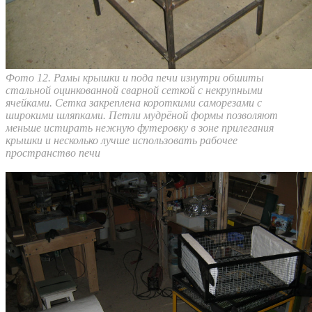
Фото 12. Рамы крышки и пода печи изнутри обшиты
стальной оцинкованной сварной сеткой с некрупными
ячейками. Сетка закреплена короткими саморезами с
широкими шляпками. Петли мудрёной формы позволяют
меньше истирать нежную футеровку в зоне прилегания
крышки и несколько лучше использовать рабочее
пространство печи