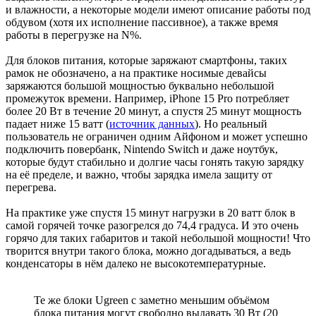
и влажности, а некоторые модели имеют описание работы под
обдувом (хотя их исполнение пассивное), а также время
работы в перегрузке на N%.
Для блоков питания, которые заряжают смартфоны, таких
рамок не обозначено, а на практике носимые девайсы
заряжаются большой мощностью буквально небольшой
промежуток времени. Например, iPhone 15 Pro потребляет
более 20 Вт в течение 20 минут, а спустя 25 минут мощность
падает ниже 15 ватт (
источник данных
). Но реальный
пользователь не ограничен одним Айфоном и может успешно
подключить повербанк, Nintendo Switch и даже ноутбук,
которые будут стабильно и долгие часы гонять такую зарядку
на её пределе, и важно, чтобы зарядка имела защиту от
перегрева.
На практике уже спустя 15 минут нагрузки в 20 ватт блок в
самой горячей точке разогрелся до 74,4 градуса. И это очень
горячо для таких габаритов и такой небольшой мощности! Что
творится внутри такого блока, можно догадываться, а ведь
конденсаторы в нём далеко не высокотемпературные.
Те же блоки Ugreen с заметно меньшим объёмом
блока питания могут свободно выдавать 30 Вт (20