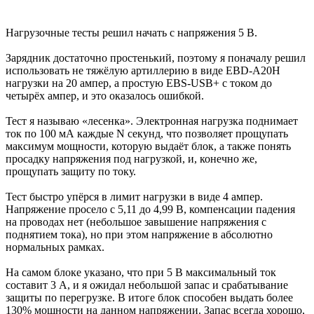
Нагрузочные тесты решил начать с напряжения 5 В.
Зарядник достаточно простенький, поэтому я поначалу решил
использовать не тяжёлую артиллерию в виде EBD-A20H
нагрузки на 20 ампер, а простую EBS-USB+ с током до
четырёх ампер, и это оказалось ошибкой.
Тест я называю «лесенка». Электронная нагрузка поднимает
ток по 100 мА каждые N секунд, что позволяет прощупать
максимум мощности, которую выдаёт блок, а также понять
просадку напряжения под нагрузкой, и, конечно же,
прощупать защиту по току.
Тест быстро упёрся в лимит нагрузки в виде 4 ампер.
Напряжение просело с 5,11 до 4,99 В, компенсации падения
на проводах нет (небольшое завышение напряжения с
поднятием тока), но при этом напряжение в абсолютно
нормальных рамках.
На самом блоке указано, что при 5 В максимальный ток
составит 3 А, и я ожидал небольшой запас и срабатывание
защиты по перегрузке. В итоге блок способен выдать более
130% мощности на данном напряжении. Запас всегда хорошо,