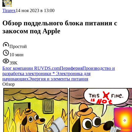
Tirarex
14 ноя 2023 в 13:00
Обзор поддельного блока питания с
закосом под Apple
Простой
10 мин
39K
Блог компании RUVDS.com
Периферия
Производство и
разработка электроники
*
Электроника для
начинающих
Энергия и элементы питания
Обзор