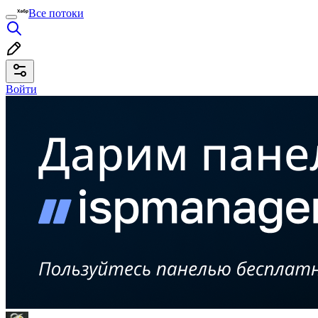
Все потоки
Войти