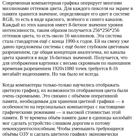
Современная компьютерная графика оперирует многими
миллионами оттенков цвета. Для каждого пикселя на экране в
памяти хранится значение, определяющее его цвет в системе
RGB, то есть в виде красного, зелёного и синего каналов.
Каждый из этих каналов имеет 8-битное значение уровня
интенсивности, таким образом получается 256*256*256
оттенков цвета, то есть около 16 миллионов. Эта система
стала стандартом ещё с конца 1990-х годов. Ей на смену уже
давно предложены системы с ещё более глубоким цветовым
разрешением, где общая концепция аналогична, но каналы
цвета хранятся в виде 16-битных значений. Получается, что
для отображения картинки с весьма скромным по нынешним
временам разрешением 1920x1080 точек требуется 8-16
мегабайт видеопамяти. Но так было не всегда.
Когда компьютеры только-только научились отображать
цветную графику, их возможности отображения цвета были
очень скромными. Это связано с объёмом оперативной
памяти, необходимым для хранения цветной графики — в
особенности на персональных компьютерах с настоящими
графическими режимами — и высокой стоимостью этой
памяти. В те времена объём памяти даже в единицы килобайт
мог сделать устройство слишком дорогим и потому
неконкурентоспособным. Чтобы уменьшить требующиеся
объёмы ОЗУ и сделать цветную графику экономически