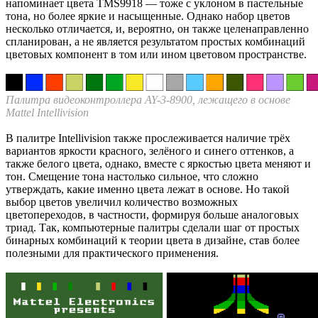
напоминает цвета TMS9918 — тоже с уклоном в пастельные
тона, но более яркие и насыщенные. Однако набор цветов
несколько отличается, и, вероятно, он также целенаправленно
спланирован, а не является результатом простых комбинаций
цветовых компонент в том или ином цветовом пространстве.
Палитра видеоконтроллера AY-3-8900, лежащего в основе
Mattel Intellivision
В палитре Intellivision также прослеживается наличие трёх
вариантов яркости красного, зелёного и синего оттенков, а
также белого цвета, однако, вместе с яркостью цвета меняют и
тон. Смещение тона настолько сильное, что сложно
утверждать, какие именно цвета лежат в основе. Но такой
выбор цветов увеличил количество возможных
цветопереходов, в частности, формируя больше аналоговых
триад. Так, компьютерные палитры сделали шаг от простых
бинарных комбинаций к теории цвета в дизайне, став более
полезными для практического применения.