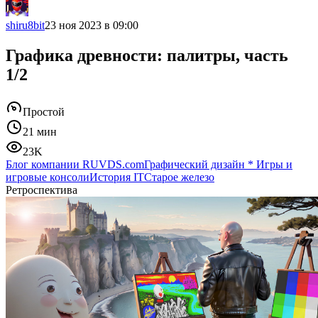
shiru8bit
23 ноя 2023 в 09:00
Графика древности: палитры, часть
1/2
Простой
21 мин
23K
Блог компании RUVDS.com
Графический дизайн
*
Игры и
игровые консоли
История IT
Старое железо
Ретроспектива