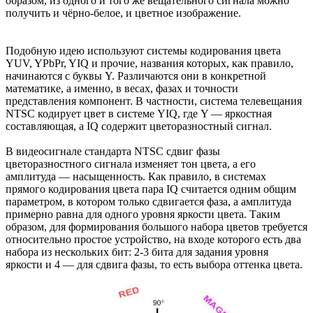
образом, из одного и того же вещательного сигнала можно
получить и чёрно-белое, и цветное изображение.
Подобную идею используют системы кодирования цвета
YUV, YPbPr, YIQ и прочие, названия которых, как правило,
начинаются с буквы Y. Различаются они в конкретной
математике, а именно, в весах, фазах и точности
представления компонент. В частности, система телевещания
NTSC кодирует цвет в системе YIQ, где Y — яркостная
составляющая, а IQ содержит цветоразностный сигнал.
В видеосигнале стандарта NTSC сдвиг фазы
цветоразностного сигнала изменяет тон цвета, а его
амплитуда — насыщенность. Как правило, в системах
прямого кодирования цвета пара IQ считается одним общим
параметром, в котором только сдвигается фаза, а амплитуда
примерно равна для одного уровня яркости цвета. Таким
образом, для формирования большого набора цветов требуется
относительно простое устройство, на входе которого есть два
набора из нескольких бит: 2-3 бита для задания уровня
яркости и 4 — для сдвига фазы, то есть выбора оттенка цвета.