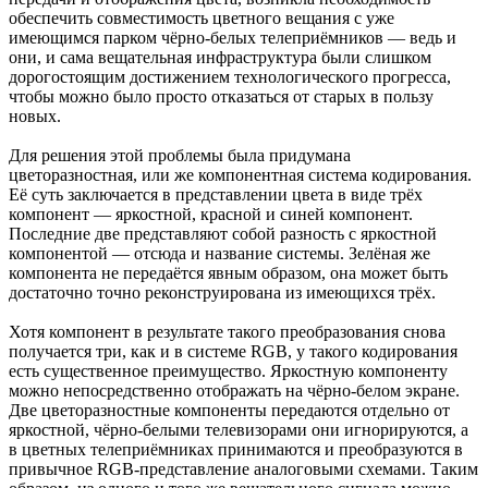
обеспечить совместимость цветного вещания с уже
имеющимся парком чёрно-белых телеприёмников — ведь и
они, и сама вещательная инфраструктура были слишком
дорогостоящим достижением технологического прогресса,
чтобы можно было просто отказаться от старых в пользу
новых.
Для решения этой проблемы была придумана
цветоразностная, или же компонентная система кодирования.
Её суть заключается в представлении цвета в виде трёх
компонент — яркостной, красной и синей компонент.
Последние две представляют собой разность с яркостной
компонентой — отсюда и название системы. Зелёная же
компонента не передаётся явным образом, она может быть
достаточно точно реконструирована из имеющихся трёх.
Хотя компонент в результате такого преобразования снова
получается три, как и в системе RGB, у такого кодирования
есть существенное преимущество. Яркостную компоненту
можно непосредственно отображать на чёрно-белом экране.
Две цветоразностные компоненты передаются отдельно от
яркостной, чёрно-белыми телевизорами они игнорируются, а
в цветных телеприёмниках принимаются и преобразуются в
привычное RGB-представление аналоговыми схемами. Таким