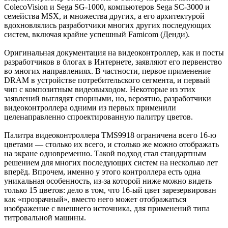
ColecoVision и Sega SG-1000, компьютеров Sega SC-3000 и
семейства MSX, и множества других, а его архитектурой
вдохновлялись разработчики многих других последующих
систем, включая крайне успешный Famicom (Денди).
Оригинальная документация на видеоконтроллер, как и посты
разработчиков в блогах в Интернете, заявляют его первенство
во многих направлениях. В частности, первое применение
DRAM в устройстве потребительского сегмента, и первый
чип с композитным видеовыходом. Некоторые из этих
заявлений выглядят спорными, но, вероятно, разработчики
видеоконтроллера одними из первых применили
целенаправленно спроектированную палитру цветов.
Палитра видеоконтроллера TMS9918 ограничена всего 16-ю
цветами — столько их всего, и столько же можно отображать
на экране одновременно. Такой подход стал стандартным
решением для многих последующих систем на несколько лет
вперёд. Впрочем, именно у этого контроллера есть одна
уникальная особенность, из-за которой ниже можно видеть
только 15 цветов: дело в том, что 16-ый цвет зарезервирован
как «прозрачный», вместо него может отображаться
изображение с внешнего источника, для применений типа
титровальной машины.