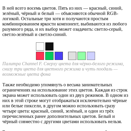
В ней всего восемь цветов. Пять из них — красный, синий,
зелёный, чёрный и белый — объясняются обычной RGB-
логикой. Остальные три хотя и получаются простым
комбинированием яркости компонент, выбиваются из любого
разумного ряда, и их выбор может озадачить: светло-серый,
светло-зелёный и светло-синий.
Палитра Channel F. Сверху цвета для чёрно-белого режима,
снизу три цвета для цветного режима и чуть поодаль —
возможные цвета фона
Также необходимо упомянуть о весьма занимательных
ограничениях на использование этих цветов. Каждая из строк
экрана может использовать один из двух режимов. В одном из
них в этой строке могут отображаться исключительно чёрные
или белые пиксели, в другом можно использовать сразу
четыре цвета: красный, синий, зелёный, и один из трёх
перечисленных ранее дополнительных цветов. Белый и
чёрный совместно с другими цветами использовать нельзя.