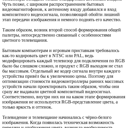
Чуть позже, с широким распространением бытовых
видеомагнитофонов, к антенному входу добавился и вход
композитного видеосигнала, позволяющий обойти лишний
этап передачи изображения и немного поднять его качество.
Таким образом, возник второй способ формирования общей
палитры, непосредственно связанный с особенностями
цветного телевещания.
Бытовым компьютерам и игровым приставкам требовалось
как-то кодировать цвет в NTSC или PAL, ведь
модифицировать каждый телевизор для подключения по RGB
было бы слишком сложно, и продукт с RGB выходом не стал
бы массовым. Отдельный же кодер сигнала внутри каждого
устройства привёл бы к увеличению цены. Поэтому для
оптимизации стоимости видеоконтроллеры ранних массовых
устройств начали проектировать таким образом, чтобы они
сразу же выдавали цветной композитный видеосигнал.
Соответственно, внутри них ни на каком этапе формирования
изображения не используется RGB-представление цвета, а
только яркость и оттенок.
Телевидение и телевещание начинались с чёрно-белого
изображения. Когда появилась техническая возможность
передачи и отображения цвета, возникла необходимость