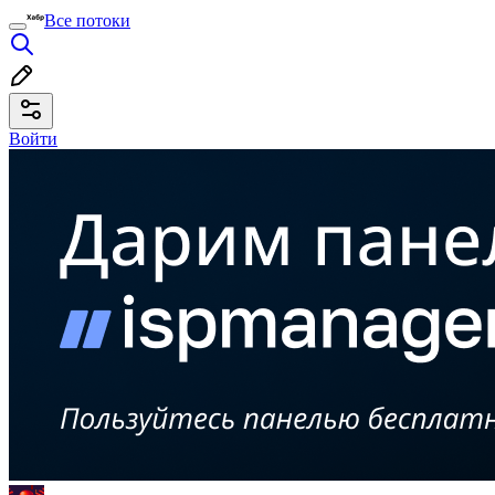
Все потоки
Войти