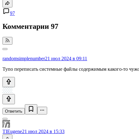
97
Комментарии
97
randomsimplenumber
21 июл 2024 в 09:11
Тупо переписать системные файлы содержимым какого-то чужого
Ответить
TIEugene
21 июл 2024 в 15:33