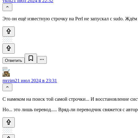
vkni
21 июл 2024 в 22:32
Это он ещё известную строчку на Perl не запускал с sudo. Ждём
Ответить
mrzim
21 июл 2024 в 23:31
С намеком на поиск той самой строчки... И восстановление си
Но... это лишь перевод..... Вряд-ли переводчик свяжется с авто