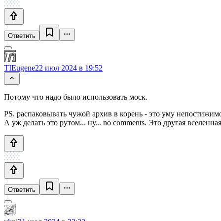
Ответить
TIEugene
22 июл 2024 в 19:52
Потому что надо было использовать моск.
PS. распаковывать чужой архив в корень - это уму непостижим
А уж делать это рутом... ну... no comments. Это другая вселенная
Ответить