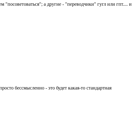
м "посоветоваться"; а другие - "переводчики" гугл или гпт.... и
росто бессмысленно - это будет какая-то стандартная