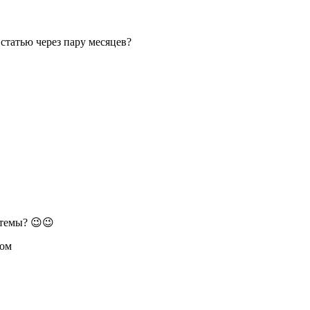
 статью через пару месяцев?
стемы? 😉😉
ром