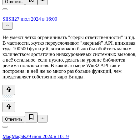
Ответить
SIISII
27 июл 2024 в 16:00
Не умеют чётко ограничивать "сферы ответственности" и т.д.
В частности, жутко переусложняют "ядерный" API, впихивая
туда 100500 функций, хотя можно было бы обойтись малым
количеством достаточно низкоуровневых системных вызовов,
а всё остальное, если нужно, делать на уровне библиотек
режима пользователя. В какой-то мере Win32 API так и
построена: в ней же во много раз больше функций, чем
представляет собственно ядро Винды.
Ответить
MagMagals
29 июл 2024 в 10:19