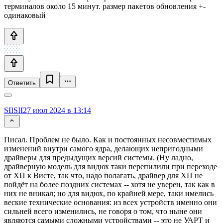
терминалов около 15 минут. размер пакетов обновления +-
одинаковый
Ответить
SIISII
27 июл 2024 в 13:14
Писал. Проблем не было. Как и постоянных несовместимых
изменений внутри самого ядра, делающих непригодными
драйверы для предыдущих версий системы. (Ну ладно,
драйверную модель для видюх таки перепилили при переходе
от ХП к Висте, так что, надо полагать, драйвер для ХП не
пойдёт на более поздних системах -- хотя не уверен, так как в
них не вникал; но для видюх, по крайней мере, таки имелись
веские технические основания: из всех устройств именно они
сильней всего изменились, не говоря о том, что ныне они
являются самыми сложными устройствами -- это не УАРТ и