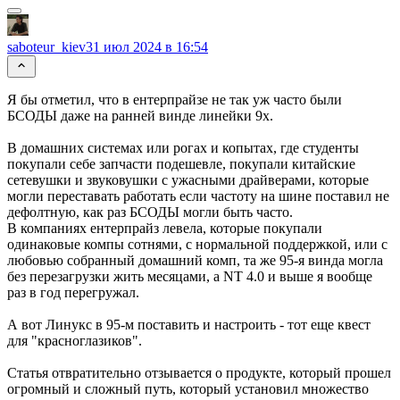
saboteur_kiev
31 июл 2024 в 16:54
Я бы отметил, что в ентерпрайзе не так уж часто были
БСОДЫ даже на ранней винде линейки 9x.
В домашних системах или рогах и копытах, где студенты
покупали себе запчасти подешевле, покупали китайские
сетевушки и звуковушки с ужасными драйверами, которые
могли переставать работать если частоту на шине поставил не
дефолтную, как раз БСОДЫ могли быть часто.
В компаниях ентерпрайз левела, которые покупали
одинаковые компы сотнями, с нормальной поддержкой, или с
любовью собранный домашний комп, та же 95-я винда могла
без перезагрузки жить месяцами, а NT 4.0 и выше я вообще
раз в год перегружал.
А вот Линукс в 95-м поставить и настроить - тот еще квест
для "красноглазиков".
Статья отвратительно отзывается о продукте, который прошел
огромный и сложный путь, который установил множество