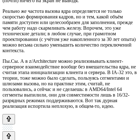
(почти) ничего на экран не выводя.
Реально же частота вызова ядра определяется не только
скоростью формирования кадров, но и тем, какой объём
памяти доступен или целесообразен для заполнения, прежде
чем работу надо скармливать железу. Впрочем, это уже
технические детали; в любом случае, при грамотном
проектировании (с учётом уже накопленного за 30 лет опыта)
можно весьма сильно уменьшить количество переключений
контекста.
Пы.Сы. А в z/Architecture можно реализовывать клиент-
серверное взаимодействие вообще без вмешательства ядра, не
считая этапа инициализации клиента и сервера. В IA-32 это, в
теории, тоже можно было сделать, пользуясь сегментами и
шлюзами вызова, но на практике этим, считай, не
пользовались, а сейчас и не сделаешь: в AMD64/Intel 64
сегменты выпилили, они для совместимости лишь в 16/32-
разрядных режимах поддерживаются. Вот так дурная
реализация испортила неплохую, в общем-то, идею.