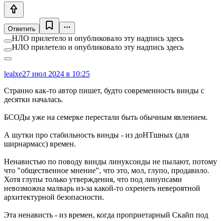
Ответить
НЛО прилетело и опубликовало эту надпись здесь
НЛО прилетело и опубликовало эту надпись здесь
lealxe
27 июл 2024 в 10:25
Странно как-то автор пишет, будто современность винды с
десятки началась.
БСОДы уже на семерке перестали быть обычным явлением.
А шутки про стабильность винды - из доНТшных (для
ширнармасс) времен.
Ненавистью по поводу винды линуксоиды не пылают, потому
что "общественное мнение", что это, мол, глупо, продавило.
Хотя глупы только утверждения, что под линупсами
невозможна малварь из-за какой-то охренеть невероятной
архитектурной безопасности.
Эта ненависть - из времен, когда проприетарный Скайп под