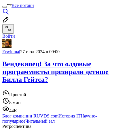
Все потоки
Войти
Erwinmal
27 июл 2024 в 09:00
Вендекапец! За что олдовые
программисты презирали детище
Билла Гейтса?
Простой
8 мин
44K
Блог компании RUVDS.com
История IT
Научно-
популярное
Читальный зал
Ретроспектива