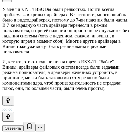
У меня и в NT4 BSODы были редкостью. Почти всегда
проблема -- в кривых драйверах. В частности, много ошибок
было в видеодрайверах, поэтому до 7-ки падения были часты.
В 7-ке изрядную часть драйвера перенесли в режим
пользователя, и при её падении он просто перезапускается без
падения системы (хотя с падением, скажем, игрушки, в
которую играл в момент сбоя). Многие другие драйверы в
Винде тоже уже могут быть реализованы в режиме
пользователя.
И, кстати, это отнюдь не новая идея: в RSX-11, "бабке"
Винды, драйверы файловых систем всегда были задачами
режима пользователя, а драйверы железных устройств, в
принципе, могли быть таковыми (хотя реально были
компонентами ядра, чтоб производительность не страдала;
плюс, они, по большей части, были очень просты).
Ответить