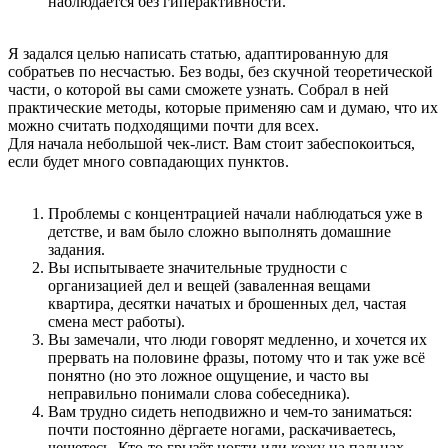
наблюдается без гиперактивности.
Я задался целью написать статью, адаптированную для
собратьев по несчастью. Без воды, без скучной теоретической
части, о которой вы сами сможете узнать. Собрал в ней
практические методы, которые применяю сам и думаю, что их
можно считать подходящими почти для всех.
Для начала небольшой чек-лист. Вам стоит забеспокоиться,
если будет много совпадающих пунктов.
Проблемы с концентрацией начали наблюдаться уже в
детстве, и вам было сложно выполнять домашние
задания.
Вы испытываете значительные трудности с
организацией дел и вещей (заваленная вещами
квартира, десятки начатых и брошенных дел, частая
смена мест работы).
Вы замечали, что люди говорят медленно, и хочется их
прервать на половине фразы, потому что и так уже всё
понятно (но это ложное ощущение, и часто вы
неправильно понимали слова собеседника).
Вам трудно сидеть неподвижно и чем-то заниматься:
почти постоянно дёргаете ногами, раскачиваетесь,
чешетесь. Кто-то грызёт ногти или кожу на пальцах.