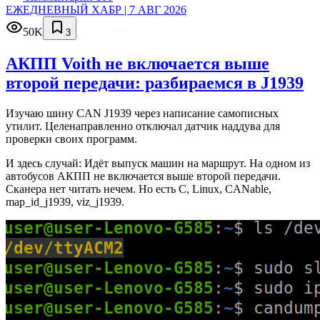
ЕЖЕДНЕВНЫЙ ХАБР | 7 АВГ 2026
50K
3
АКПП Voith не включается выше
второй передачи: разбираемся в J1939
Изучаю шину CAN J1939 через написание самописных
утилит. Целенаправленно отключал датчик наддува для
проверки своих программ.
И здесь случай: Идёт выпуск машин на маршрут. На одном из
автобусов АКПП не включается выше второй передачи.
Сканера нет читать нечем. Но есть C, Linux, CANable,
map_id_j1939, viz_j1939.