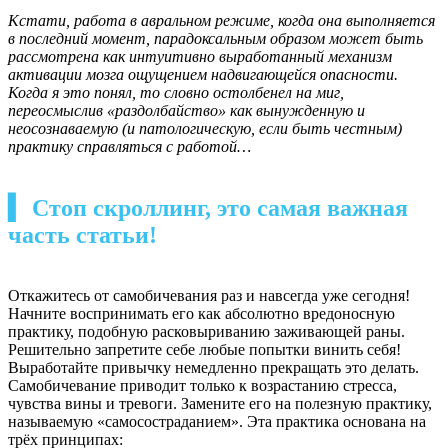
Кстати, работа в авральном режиме, когда она выполняется
в последний момент, парадоксальным образом может быть
рассмотрена как интуитивно выработанный механизм
активации мозга ощущением надвигающейся опасности.
Когда я это понял, то словно остолбенел на миг,
переосмыслив «раздолбайство» как вынужденную и
неосознаваемую (и патологическую, если быть честным)
практику справляться с работой…
▍ Стоп скроллинг, это самая важная
часть статьи!
Откажитесь от самобичевания раз и навсегда уже сегодня!
Начните воспринимать его как абсолютно вредоносную
практику, подобную расковыриванию заживающей раны.
Решительно запретите себе любые попытки винить себя!
Выработайте привычку немедленно прекращать это делать.
Самобичевание приводит только к возрастанию стресса,
чувства вины и тревоги. Замените его на полезную практику,
называемую «самосостраданием». Эта практика основана на
трёх принципах: