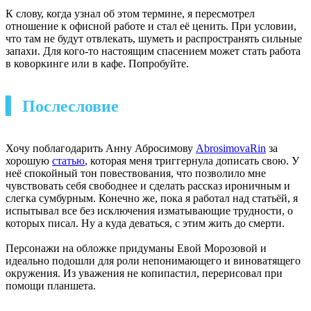
К слову, когда узнал об этом термине, я пересмотрел
отношение к офисной работе и стал её ценить. При условии,
что там не будут отвлекать, шуметь и распространять сильные
запахи. Для кого-то настоящим спасением может стать работа
в коворкинге или в кафе. Попробуйте.
▍ Послесловие
Хочу поблагодарить Анну Абросимову
AbrosimovaRin
за
хорошую
статью
, которая меня триггернула дописать свою. У
неё спокойный тон повествования, что позволило мне
чувствовать себя свободнее и сделать рассказ ироничным и
слегка сумбурным. Конечно же, пока я работал над статьёй, я
испытывал все без исключения изматывающие трудности, о
которых писал. Ну а куда деваться, с этим жить до смерти.
Персонажи на обложке придуманы Евой Морозовой и
идеально подошли для роли непонимающего и виноватящего
окружения. Из уважения не копипастил, перерисовал при
помощи планшета.