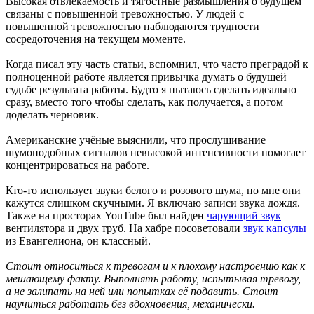
Высокая отвлекаемость и тягостные размышления о будущем
связаны с повышенной тревожностью. У людей с
повышенной тревожностью наблюдаются трудности
сосредоточения на текущем моменте.
Когда писал эту часть статьи, вспомнил, что часто преградой к
полноценной работе является привычка думать о будущей
судьбе результата работы. Будто я пытаюсь сделать идеально
сразу, вместо того чтобы сделать, как получается, а потом
доделать черновик.
Американские учёные выяснили, что прослушивание
шумоподобных сигналов невысокой интенсивности помогает
концентрироваться на работе.
Кто-то использует звуки белого и розового шума, но мне они
кажутся слишком скучными. Я включаю записи звука дождя.
Также на просторах YouTube был найден
чарующий звук
вентилятора и двух труб. На хабре посоветовали
звук капсулы
из Евангелиона, он классный.
Стоит относиться к тревогам и к плохому настроению как к
мешающему факту. Выполнять работу, испытывая тревогу,
а не залипать на ней или попытках её подавить. Стоит
научиться работать без вдохновения, механически.