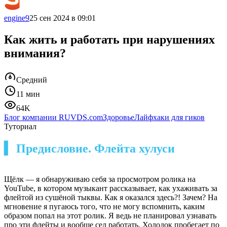
engine9
25 сен 2024 в 09:01
Как жить и работать при нарушениях
внимания?
Средний
11 мин
64K
Блог компании RUVDS.com
Здоровье
Лайфхаки для гиков
Туториал
▍ Предисловие. Флейта хулуси
Щёлк — я обнаруживаю себя за просмотром ролика на
YouTube, в котором музыкант рассказывает, как ухаживать за
флейтой из сушёной тыквы. Как я оказался здесь?! Зачем? На
мгновение я пугаюсь того, что не могу вспомнить, каким
образом попал на этот ролик. Я ведь не планировал узнавать
про эти флейты и вообще сел работать. Холодок пробегает по