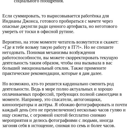
социального поощрения.
Если суммировать, то вырисовывается работёнка для
Индианы Джонса, готового пробираться с мачете через
опасные джунгли ради ценного артефакта, но неготового
умереть от тоски в офисной рутине.
Вероятно, на этом моменте читатель возмутится и скажет:
«Где я тебе возьму такую работу в IT?!». Но не спешите
негодовать. Понимая механизмы возбуждения
работоспособности, вы можете скорректировать текущую
деятельность таким образом, чтобы она вызывала в вас
больший эмоциональный отклик. Также примените
практические рекомендации, которые я дам далее.
Но возможно, кто-то решится кардинально сменить род
деятельности. Ведь в мире полно актуальных и хорошо
оплачиваемых профессий, требующих полной самоотдачи в
моменте. Например, это спасатели, автогонщики,
кинооператоры и актёры. Я обожаю фотографировать и почти
каждый день (это не преувеличение) несколько часов гуляю и
ищу сюжеты, с огромной охотой бесплатно снимаю
мероприятия и делюсь фотографиями с людьми, иногда
загоняя себя в истощение, снимая по семь и более часов.