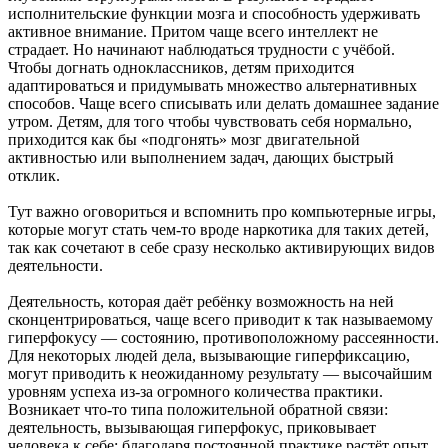
исполнительские функции мозга и способность удерживать
активное внимание. Притом чаще всего интеллект не
страдает. Но начинают наблюдаться трудности с учёбой.
Чтобы догнать одноклассников, детям приходится
адаптироваться и придумывать множество альтернативных
способов. Чаще всего списывать или делать домашнее задание
утром. Детям, для того чтобы чувствовать себя нормально,
приходится как бы «подгонять» мозг двигательной
активностью или выполнением задач, дающих быстрый
отклик.
Тут важно оговориться и вспомнить про компьютерные игры,
которые могут стать чем-то вроде наркотика для таких детей,
так как сочетают в себе сразу несколько активирующих видов
деятельности.
Деятельность, которая даёт ребёнку возможность на ней
сконцентрироваться, чаще всего приводит к так называемому
гиперфокусу — состоянию, противоположному рассеянности.
Для некоторых людей дела, вызывающие гиперфиксацию,
могут приводить к неожиданному результату — высочайшим
уровням успеха из-за огромного количества практики.
Возникает что-то типа положительной обратной связи:
деятельность, вызывающая гиперфокус, приковывает
человека к себе; благодаря постоянной практике растёт опыт