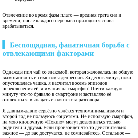
Отвлечение во время фазы плато — вредная трата сил и
времени, после каждого перерыва приходится снова
врабатываться.
▍ Беспощадная, фанатичная борьба с
отвлекающими факторами
Однажды пил чай со знакомой, которая жаловалась на общую
вымотанность и симптомы депрессии. За десять минут, пока
опустошалась чашка, я насчитал восемь эпизодов
переключения её внимания на смартфон! Почти каждую
минуту что-то брякало в смартфоне и заставляло её
отвлекаться, выпадать из контекста разговора.
Я давным-давно серьёзно увлёкся техноминимализмом и
второй год не пользуюсь соцсетями. Не использую смартфон,
на мою кнопочную «Нокию» могут дозвониться только
родители и друзья. Если произойдёт что-то действительно
важное — до вас достучатся, не сомневайтесь. Остальное —