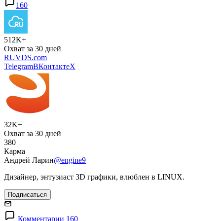
160
512K+
Охват за 30 дней
RUVDS.com
Telegram
ВКонтакте
X
32K+
Охват за 30 дней
380
Карма
Андрей Ларин
@engine9
Дизайнер, энтузиаст 3D графики, влюблен в LINUX.
Подписаться
Комментарии 160