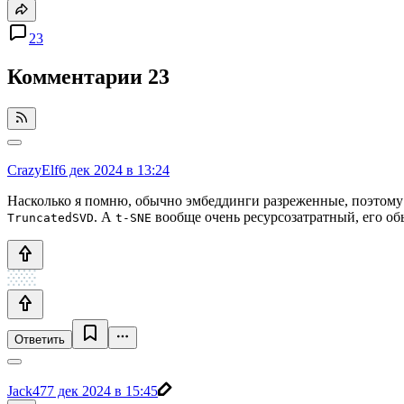
23
Комментарии
23
CrazyElf
6 дек 2024 в 13:24
Насколько я помню, обычно эмбеддинги разреженные, поэтому
. А
вообще очень ресурсозатратный, его об
TruncatedSVD
t-SNE
Ответить
Jack47
7 дек 2024 в 15:45