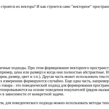
 строятся их вектора? И как строится само "векторное" простран
зличные подходы. При этом формирование векторного пространс
пример, цена или размер) и когда они полностью абстрактные. Н
ия, размер, цвет и т.п.). Другая часть может использовать текст
их измерениях формируются случайно. Еще одна часть, например
 товара - это поведенческий подход для формирования пространс
уппировываются на основе поведения покупателей (рядом оказыв
 в зависимости от конкретной задачи.
ем, для поведенческого подхода можно использовать методы типа