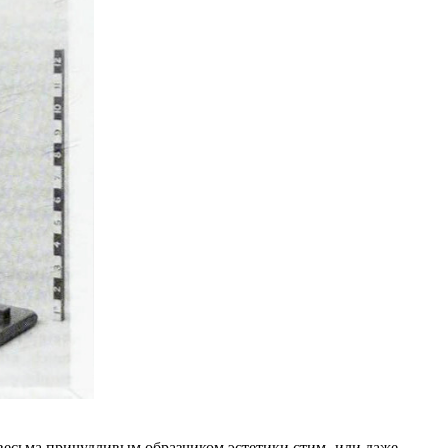
весьма причудливым образчиком эстетики стим- или даже