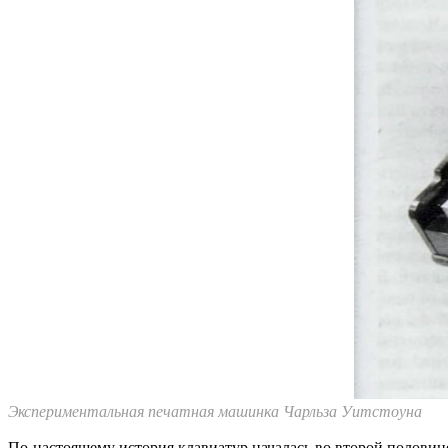
Экспериментальная печатная машинка Чарльза Уитстоуна
По-настоящему история клавиатур началась во второй половин