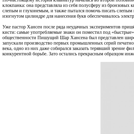
клокпанка: она представляла из себя полусферу из бронзовых 
слепым и глухонемым, и также пытался помочь писать слепым 
изогнутом цилиндре для нанесения букв обеспечивалось элект
Уже пастор Хансен после ряда неудачных экспериментов пришёл
кисти: самые употребляемые знаки он поместил под «быстрые» 
общественности Пишущий Шар Хансена был представлен широко
запускали производство первых промышленных серий печатн
века, одно из них даже собирался заказать терявший зрение 
конкурентной борьбе. Зато остались прекрасным образцом инж