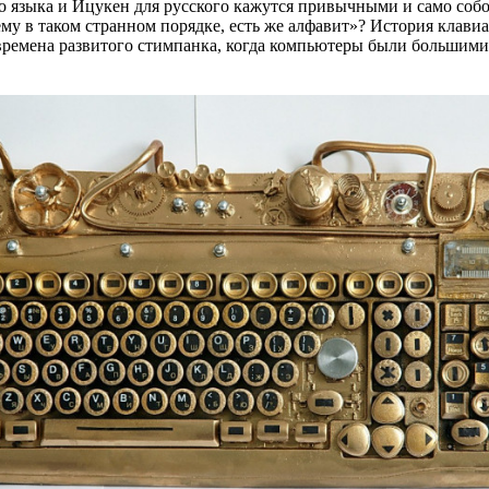
о языка и Йцукен для русского кажутся привычными и само соб
ему в таком странном порядке, есть же алфавит»? История клав
времена развитого стимпанка, когда компьютеры были большими