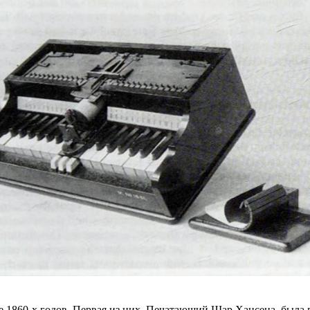
е 1860-х годов. Первая из них, Печатающий Шар Хансена, была 