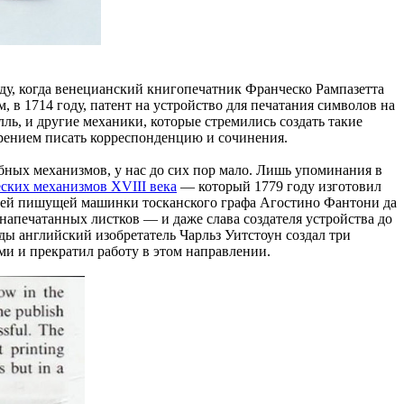
оду, когда венецианский книгопечатник Франческо Рампазетта
 в 1714 году, патент на устройство для печатания символов на
ь, и другие механики, которые стремились создать такие
зрением писать корреспонденцию и сочинения.
обных механизмов, у нас до сих пор мало. Лишь упоминания в
еских механизмов XVIII века
— который 1779 году изготовил
шей пишущей машинки тосканского графа Агостино Фантони да
напечатанных листков — и даже слава создателя устройства до
ды английский изобретатель Чарльз Уитстоун создал три
ми и прекратил работу в этом направлении.