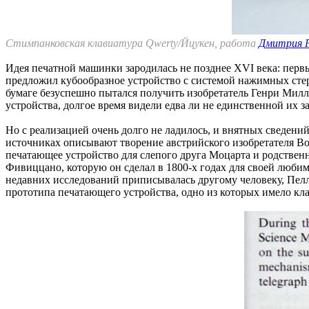
Стимпанковская клавиатура Qwerty/Йцукен, работа
Дмитрия Р
Идея печатной машинки зародилась не позднее XVI века: перв
предложил кубообразное устройство с системой нажимных стерж
бумаге безуспешно пытался получить изобретатель Генри Милль
устройства, долгое время видели едва ли не единственной их 
Но с реализацией очень долго не ладилось, и внятных сведени
источниках описывают творение австрийского изобретателя В
печатающее устройство для слепого друга Моцарта и родств
Фивиццано, которую он сделал в 1800-х годах для своей любим
недавних исследований приписывалась другому человеку, Пелл
прототипа печатающего устройства, одно из которых имело кл