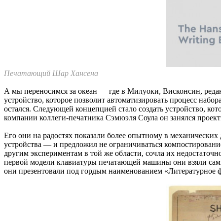
Печатающий Шар Хансена
А мы переносимся за океан — где в Милуоки, Висконсин, редак
устройство, которое позволит автоматизировать процесс набор
остался. Следующей концепцией стало создать устройство, кот
компании коллеги-печатника Сэмюэля Соула он занялся проекти
Его они на радостях показали более опытному в механических
устройства — и предложил не ограничиваться компостированием
другим экспериментам в той же области, сочла их недостаточн
первой модели клавиатуры печатающей машины они взяли сам
они презентовали под гордым наименованием «Литературное 