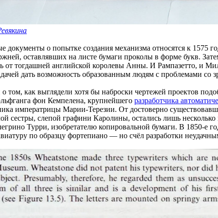
евякина
ые документы о попытке создания механизма относятся к 1575 г
ней, оставлявших на листе бумаги проколы в форме букв. Затем,
 от тогдашней английской королевы Анны. И Рампазетто, и Милл
задачей дать возможность образованным людям с проблемами со 
й о том, как выглядели хотя бы наброски чертежей проектов под
ольфганга фон Кемпелена, крупнейшего
разработчика автоматич
енника императрицы Марии-Терезии. От достоверно существовав
ой сестры, слепой графини Каролины, остались лишь несколько 
егрино Турри, изобретателю копировальной бумаги. В 1850-е го
авиатуру по образцу фортепиано — но счёл разработки неудачны