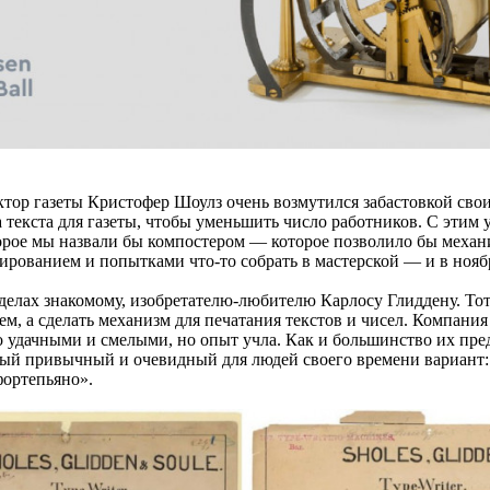
тор газеты Кристофер Шоулз очень возмутился забастовкой своих
а текста для газеты, чтобы уменьшить число работников. С этим
орое мы назвали бы компостером — которое позволило бы механи
рованием и попытками что-то собрать в мастерской — и в ноябр
 делах знакомому, изобретателю-любителю Карлосу Глиддену. То
, а сделать механизм для печатания текстов и чисел. Компания
о удачными и смелыми, но опыт учла. Как и большинство их пред
ый привычный и очевидный для людей своего времени вариант
фортепьяно».