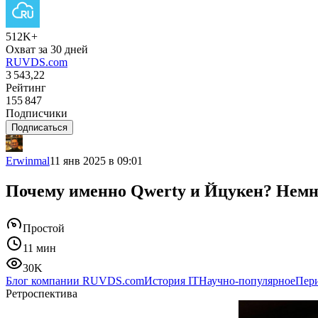
512K+
Охват за 30 дней
RUVDS.com
3 543,22
Рейтинг
155 847
Подписчики
Подписаться
Erwinmal
11 янв 2025 в 09:01
Почему именно Qwerty и Йцукен? Немно
Простой
11 мин
30K
Блог компании RUVDS.com
История IT
Научно-популярное
Пер
Ретроспектива