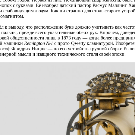
кнопок с буквами. Её изобрёл датский пастор Расмус Маллинг-Х
и слабовидящим людям. Как ни странно для столь старого устро
ромагнитом.
 к выводу, что расположение букв должно учитывать как частот
пальцы, прежде всего указательные обеих рук. Впрочем, доведе
й общественности лишь в 1873 году — когда более предприимч
ой машинки
Remington №1
с прото-Qwerty клавиатурой. Изобрете
философ Фридрих Ницше — но его устройства ручной сборки были
енерной мысли и изящного технического стиля своей эпохи.